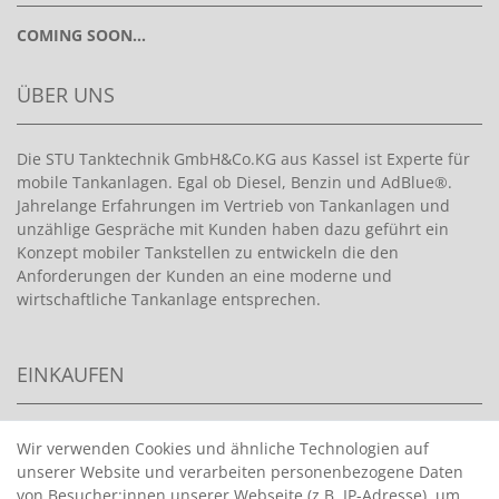
COMING SOON...
ÜBER UNS
Die STU Tanktechnik GmbH&Co.KG aus Kassel ist Experte für
mobile Tankanlagen. Egal ob Diesel, Benzin und AdBlue®.
Jahrelange Erfahrungen im Vertrieb von Tankanlagen und
unzählige Gespräche mit Kunden haben dazu geführt ein
Konzept mobiler Tankstellen zu entwickeln die den
Anforderungen der Kunden an eine moderne und
wirtschaftliche Tankanlage entsprechen.
EINKAUFEN
>
HANDPUMPEN FÜR BENZIN
Wir verwenden Cookies und ähnliche Technologien auf
unserer Website und verarbeiten personenbezogene Daten
>
HANDPUMPEN FÜR ÖLE
von Besucher:innen unserer Webseite (z.B. IP-Adresse), um