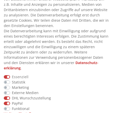
>
TANKANLAGEN
z.B. Inhalte und Anzeigen zu personalisieren, Medien von
>
ADBLUE® BETANKUNG
Drittanbietern einzubinden oder Zugriffe auf unsere Website
zu analysieren. Die Datenverarbeitung erfolgt erst durch
gesetzte Cookies. Wir teilen diese Daten mit Dritten, die wir in
INFORMATIONEN
den Einstellungen benennen.
Die Datenverarbeitung kann mit Einwilligung oder aufgrund
eines berechtigten Interesses erfolgen. Die Zustimmung kann
>
FAQ
erteilt oder abgelehnt werden. Es besteht das Recht, nicht
einzuwilligen und die Einwilligung zu einem späteren
>
VERTRAG WIDERRUFEN
Zeitpunkt zu ändern oder zu widerrufen. Weitere
>
WIDERRUFSRECHT
Informationen zur Verwendung personenbezogener Daten
und den Diensten erklären wir in unserer
Daten­schutz­
>
WIDERRUFSFORMULAR
erklärung
.
>
IMPRESSUM
Essenziell
>
DATENSCHUTZERKLÄRUNG
Statistik
>
AGB
Marketing
Externe Medien
>
KONTAKT
DHL Wunschzustellung
PayPal
Funktional
© Copyright 2026 by STU Tanktechnik