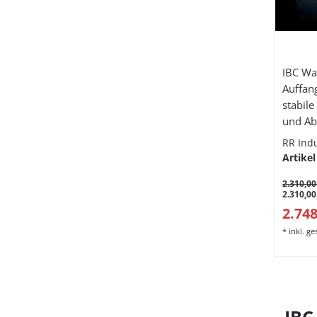
IBC Wa
Auffan
stabile
und Abf
Gitter
RR Ind
Artikel
2.310,00
2.310,00
2.748
*
inkl. g
IBC