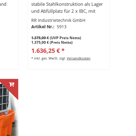
 und
stabile Stahlkonstruktion als Lager
und Abfüllplatz für 2 x IBC, mit
1000l
Gitterrost, Auffangvolumen 1000l
RR Industrietechnik GmbH
Artikel Nr.:
5913
1.375,00 €
(UVP Preis Netto)
1.375,00 € (Preis Netto)
1.636,25 € *
*
inkl. ges. MwSt.
zzgl.
Versandkosten