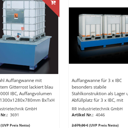
ahl Auffangwanne mit
Auffangwanne für 3 x IBC
tem Gitterrost lackiert blau
besonders stabile
BC, Auffangvolumen
Stahlkonstruktion als Lager
1000l, 1300x1280x780mm BxTxH
Abfüllplatz für 3 x IBC, mit
Gitterrost, Auffangvolumen 
ustrietechnik GmbH
RR Industrietechnik GmbH
 Nr.:
3691
Artikel Nr.:
4046
(UVP Preis Netto)
2.079,00 €
(UVP Preis Netto)