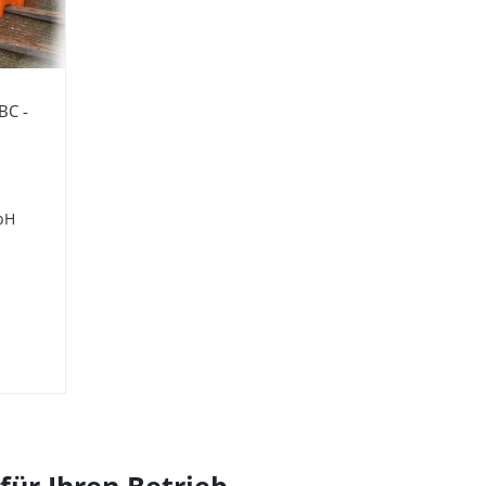
BC -
bH
für Ihren Betrieb