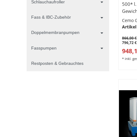
Schlauchaufroller
500* l.
Gewich
Fass & IBC-Zubehör
Cemo 
Artikel
Doppelmembranpumpen
866,00 €
796,72 €
Fasspumpen
948,1
*
inkl. g
Restposten & Gebrauchtes