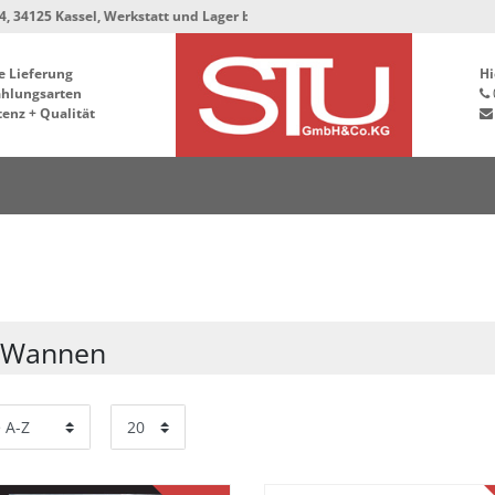
l, Werkstatt und Lager bleiben in der Hafenstrasse 76, 34125 Kassel ***
e Lieferung
Hi
ahlungsarten
enz + Qualität
 Wannen