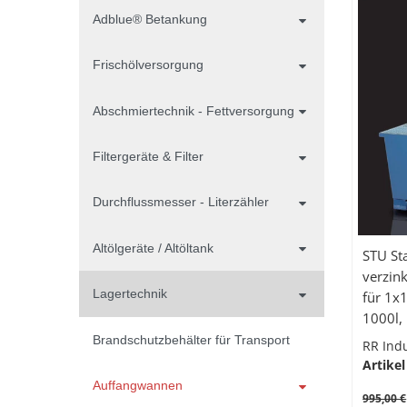
Adblue® Betankung
Frischölversorgung
Abschmiertechnik - Fettversorgung
Filtergeräte & Filter
Durchflussmesser - Literzähler
Altölgeräte / Altöltank
STU St
verzink
Lagertechnik
für 1x1000l I
Brandschutzbehälter für Transport
RR Ind
Artikel
Auffangwannen
995,00 €