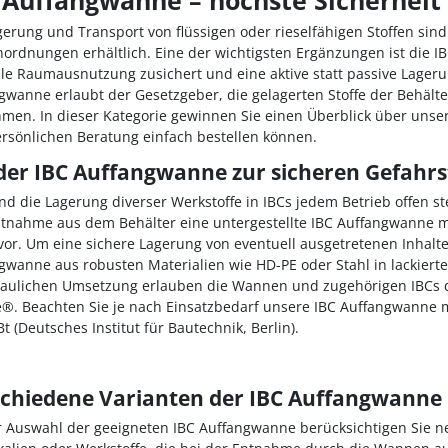
gerung und Transport von flüssigen oder rieselfähigen Stoffen sind 
ordnungen erhältlich. Eine der wichtigsten Ergänzungen ist die I
le Raumausnutzung zusichert und eine aktive statt passive Lagerun
gwanne erlaubt der Gesetzgeber, die gelagerten Stoffe der Behäl
men. In dieser Kategorie gewinnen Sie einen Überblick über unse
rsönlichen Beratung einfach bestellen können.
der IBC Auffangwanne zur sicheren Gefahrs
d die Lagerung diverser Werkstoffe in IBCs jedem Betrieb offen ste
ntnahme aus dem Behälter eine untergestellte IBC Auffangwanne 
 vor. Um eine sichere Lagerung von eventuell ausgetretenen Inhalte
gwanne aus robusten Materialien wie HD-PE oder Stahl in lackierte
baulichen Umsetzung erlauben die Wannen und zugehörigen IBCs d
®. Beachten Sie je nach Einsatzbedarf unsere IBC Auffangwanne m
t (Deutsches Institut für Bautechnik, Berlin).
chiedene Varianten der IBC Auffangwanne 
r Auswahl der geeigneten IBC Auffangwanne berücksichtigen Sie