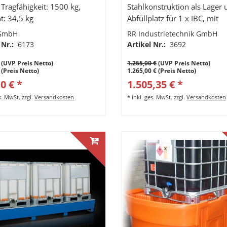
 Tragfähigkeit: 1500 kg,
Stahlkonstruktion als Lager
t: 34,5 kg
Abfüllplatz für 1 x IBC, mit
Gitterrost, Auffangvolumen 
GmbH
RR Industrietechnik GmbH
 Nr.:
6173
Artikel Nr.:
3692
(UVP Preis Netto)
1.265,00 €
(UVP Preis Netto)
 (Preis Netto)
1.265,00 € (Preis Netto)
0 € *
1.505,35 € *
es. MwSt.
zzgl.
Versandkosten
*
inkl. ges. MwSt.
zzgl.
Versandkosten