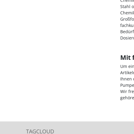
Chemik
Stahl o
Chemik
Großfo
fachku
Bedürf
Dosier
Mit 
Um ein
Artike
Ihnen 
Pumpen
Wir fr
gehöre
TAGCLOUD