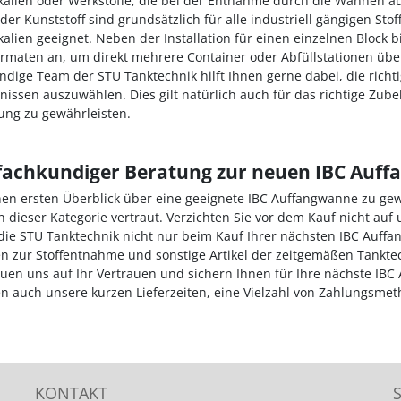
alien oder Werkstoffe, die bei der Entnahme durch die Wannen a
der Kunststoff sind grundsätzlich für alle industriell gängigen Stof
alien geeignet. Neben der Installation für einen einzelnen Block 
rmaten an, um direkt mehrere Container oder Abfüllstationen über
ndige Team der STU Tanktechnik hilft Ihnen gerne dabei, die richt
nissen auszuwählen. Dies gilt natürlich auch für das richtige Zu
ung zu gewährleisten.
fachkundiger Beratung zur neuen IBC Auff
en ersten Überblick über eine geeignete IBC Auffangwanne zu ge
ln dieser Kategorie vertraut. Verzichten Sie vor dem Kauf nicht au
die STU Tanktechnik nicht nur beim Kauf Ihrer nächsten IBC Auffa
 zur Stoffentnahme und sonstige Artikel der zeitgemäßen Tanktec
euen uns auf Ihr Vertrauen und sichern Ihnen für Ihre nächste IBC
n auch unsere kurzen Lieferzeiten, eine Vielzahl von Zahlungsmet
KONTAKT