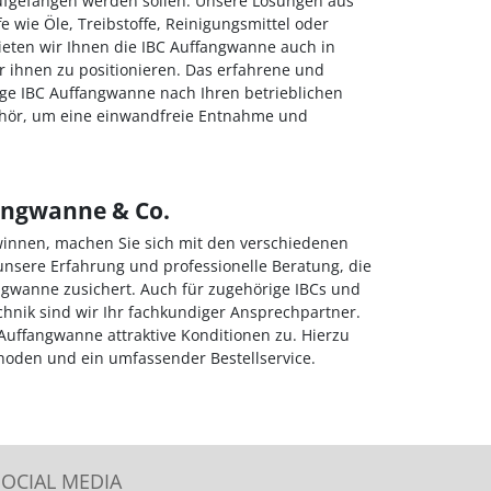
ufgefangen werden sollen. Unsere Lösungen aus
fe wie Öle, Treibstoffe, Reinigungsmittel oder
bieten wir Ihnen die IBC Auffangwanne auch in
 ihnen zu positionieren. Das erfahrene und
ige IBC Auffangwanne nach Ihren betrieblichen
behör, um eine einwandfreie Entnahme und
angwanne & Co.
winnen, machen Sie sich mit den verschiedenen
f unsere Erfahrung und professionelle Beratung, die
ngwanne zusichert. Auch für zugehörige IBCs und
hnik sind wir Ihr fachkundiger Ansprechpartner.
 Auffangwanne attraktive Konditionen zu. Hierzu
hoden und ein umfassender Bestellservice.
SOCIAL MEDIA