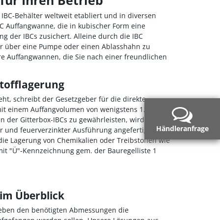
IBC-Behälter weltweit etabliert und in diversen
BC Auffangwanne, die in kubischer Form eine
g der IBCs zusichert. Alleine durch die IBC
ter über eine Pumpe oder einen Ablasshahn zu
re Auffangwannen, die Sie nach einer freundlichen
tofflagerung
ht, schreibt der Gesetzgeber für die direkte
mit einem Auffangvolumen von wenigstens 1.000
n der Gitterbox-IBCs zu gewährleisten, wird die IBC
Händleranfrage
r und feuerverzinkter Ausführung angefertigt. Mit
ie Lagerung von Chemikalien oder Treibstoffen wie
it "Ü"-Kennzeichnung gem. der Bauregelliste 1
im Überblick
 neben den benötigten Abmessungen die