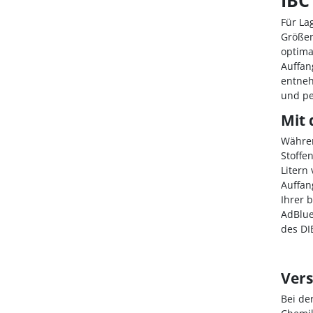
Für La
Größen
optima
Auffan
entneh
und pe
Mit 
Währen
Stoffe
Litern
Auffan
Ihrer 
AdBlue
des DIB
Vers
Bei de