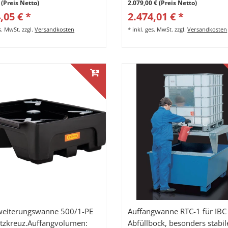
 (Preis Netto)
2.079,00 € (Preis Netto)
,05 € *
2.474,01 € *
es. MwSt.
zzgl.
Versandkosten
*
inkl. ges. MwSt.
zzgl.
Versandkosten
weiterungswanne 500/1-PE
Auffangwanne RTC-1 für IBC
ützkreuz.Auffangvolumen:
Abfüllbock, besonders stabil