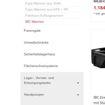
995,00 €
Fass-Wannen aus Stahl
1.184
Fass-Wannen aus GFK + PE
*
inkl. g
Fahrbare Auffangwannen
IBC Wannen
Fassregale
Umweltschränke
Sicherheitslagerhaus
Flächenschutzsysteme
Lager-, Vorrats- und
Entsorgungstanks
Handpumpen
IBC-Er
mit St