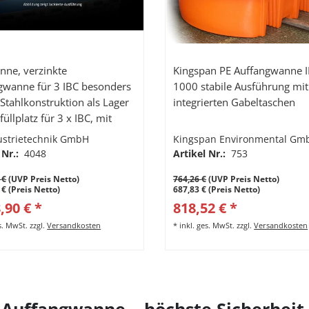
nne, verzinkte
Kingspan PE Auffangwanne I
gwanne für 3 IBC besonders
1000 stabile Ausführung mit
 Stahlkonstruktion als Lager
integrierten Gabeltaschen
üllplatz für 3 x IBC, mit
rost, Auffangvolumen 1000l
ustrietechnik GmbH
Kingspan Environmental Gm
 Nr.:
4048
Artikel Nr.:
753
 €
(UVP Preis Netto)
764,26 €
(UVP Preis Netto)
 € (Preis Netto)
687,83 € (Preis Netto)
,90 € *
818,52 € *
es. MwSt.
zzgl.
Versandkosten
*
inkl. ges. MwSt.
zzgl.
Versandkosten
 Auffangwanne – höchste Sicherheit 