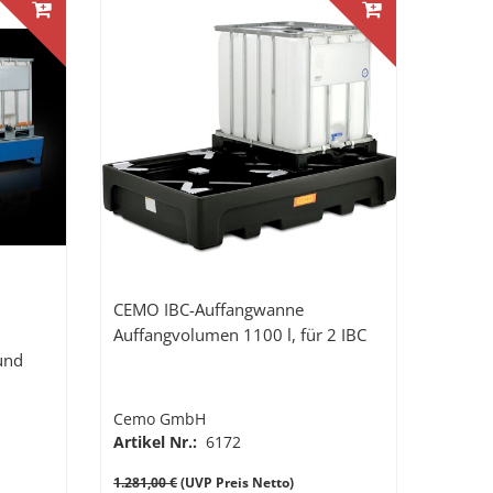
CEMO IBC-Auffangwanne
Auffangvolumen 1100 l, für 2 IBC
 und
1000l
Cemo GmbH
Artikel Nr.:
6172
1.281,00 €
(UVP Preis Netto)