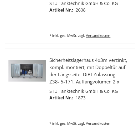
Für wassergefährdende
STU Tanktechnik GmbH & Co. KG
Flüssigkeiten der GHS Kategorie 1-4.
Artikel Nr.:
2608
Abmaße (BxTxH): 4075 x 2075 x
2375 mm, Gewicht 950,00kg
*
inkl. ges. MwSt.
zzgl.
Versandkosten
Sicherheitslagerhaus 4x3m verzinkt,
kompl. montiert, mit Doppeltür auf
der Längsseite. DiBt Zulassung
Z38-.5-171, Auffangvolumen 2 x
1000l, Für wassergefährdende
STU Tanktechnik GmbH & Co. KG
Flüssigkeiten der GHS Kategorie 1-4.
Artikel Nr.:
1873
Abmaße (BxTxH): 4075 x 2875 x
2400 mm
*
inkl. ges. MwSt.
zzgl.
Versandkosten