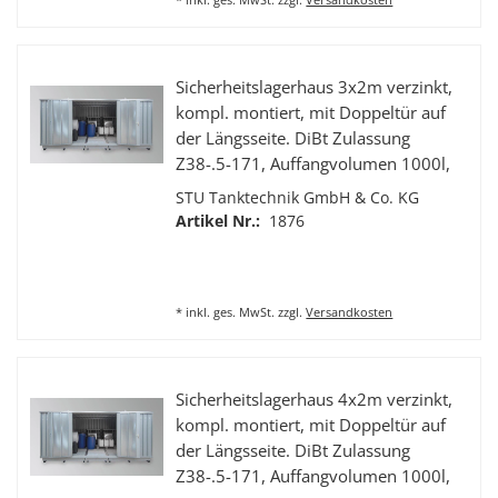
Sicherheitslagerhaus 3x2m verzinkt,
kompl. montiert, mit Doppeltür auf
der Längsseite. DiBt Zulassung
Z38-.5-171, Auffangvolumen 1000l,
Für wassergefährdende
STU Tanktechnik GmbH & Co. KG
Flüssigkeiten der GHS Kategorie 1-4.
Artikel Nr.:
1876
Abmaße (BxTxH): 3075 x 2075 x
2385 mm
*
inkl. ges. MwSt.
zzgl.
Versandkosten
Sicherheitslagerhaus 4x2m verzinkt,
kompl. montiert, mit Doppeltür auf
der Längsseite. DiBt Zulassung
Z38-.5-171, Auffangvolumen 1000l,