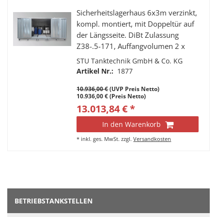
Sicherheitslagerhaus 6x3m verzinkt,
kompl. montiert, mit Doppeltür auf
der Längsseite. DiBt Zulassung
Z38-.5-171, Auffangvolumen 2 x
1400l, Für wassergefährdende
STU Tanktechnik GmbH & Co. KG
Flüssigkeiten der GHS Kategorie 1-4.
Artikel Nr.:
1877
Abmaße (BxTxH): 6075 x 2875 x
10.936,00 €
(UVP Preis Netto)
2385 mm
10.936,00 € (Preis Netto)
13.013,84 € *
In den Warenkorb
*
inkl. ges. MwSt.
zzgl.
Versandkosten
BETRIEBSTANKSTELLEN