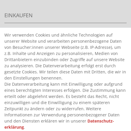
EINKAUFEN
>
HANDPUMPEN FÜR BENZIN
Wir verwenden Cookies und ähnliche Technologien auf
>
unserer Website und verarbeiten personenbezogene Daten
HANDPUMPEN FÜR ÖLE
von Besucher:innen unserer Webseite (z.B. IP-Adresse), um
>
TANKANLAGEN
z.B. Inhalte und Anzeigen zu personalisieren, Medien von
>
ADBLUE® BETANKUNG
Drittanbietern einzubinden oder Zugriffe auf unsere Website
zu analysieren. Die Datenverarbeitung erfolgt erst durch
gesetzte Cookies. Wir teilen diese Daten mit Dritten, die wir in
INFORMATIONEN
den Einstellungen benennen.
Die Datenverarbeitung kann mit Einwilligung oder aufgrund
eines berechtigten Interesses erfolgen. Die Zustimmung kann
>
FAQ
erteilt oder abgelehnt werden. Es besteht das Recht, nicht
einzuwilligen und die Einwilligung zu einem späteren
>
VERTRAG WIDERRUFEN
Zeitpunkt zu ändern oder zu widerrufen. Weitere
>
WIDERRUFSRECHT
Informationen zur Verwendung personenbezogener Daten
und den Diensten erklären wir in unserer
Daten­schutz­
>
WIDERRUFSFORMULAR
erklärung
.
>
IMPRESSUM