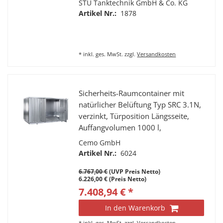
STU Tanktechnik GmbH & Co. KG
Artikel Nr.:
1878
*
inkl. ges. MwSt.
zzgl.
Versandkosten
Sicherheits-Raumcontainer mit
natürlicher Belüftung Typ SRC 3.1N,
verzinkt, Türposition Längsseite,
Auffangvolumen 1000 l,
Außenmaße: 298,5 x 235 x 241cm
Cemo GmbH
Artikel Nr.:
6024
6.767,00 €
(UVP Preis Netto)
6.226,00 € (Preis Netto)
7.408,94 € *
In den Warenkorb
*
inkl. ges. MwSt.
zzgl.
Versandkosten