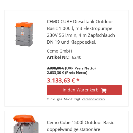
CEMO CUBE Dieseltank Outdoor
Basic 1.000 l, mit Elektropumpe
230V 56 l/min, 4 m Zapfschlauch
DN 19 und Klappdeckel.
Cemo GmbH
Artikel Nr.:
6240
3.098,00 €
(UVP Preis Netto)
2.633,30 € (Preis Netto)
3.133,63 € *
In den Warenkorb
*
inkl. ges. MwSt.
zzgl.
Versandkosten
Cemo Cube 1500l Outdoor Basic
doppelwandige stationäre