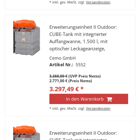
*
inkl. ges. MwSt.
zzgl.
Versandkosten
Erweiterungseinheit II Outdoor:
CUBE-Tank mit integrierter
Auffangwanne, 1.500 l, mit
optischer Leckageanzeige,
Befüllanschluss mit TW-Kupplung
Cemo GmbH
und Grenzwertgeber,
Artikel Nr.:
5552
Entlüftungskappe,
3.260,00 €
(UVP Preis Netto)
Füllstandsanzeiger,
2.771,00 € (Preis Netto)
Entnahmeleitung mit Verbindung
3.297,49 € *
zum 1. Tank, komplett montiert,
zusätzlich mit Klappdeckel.
In den Warenkorb
*
inkl. ges. MwSt.
zzgl.
Versandkosten
Erweiterungseinheit II Outdoor: