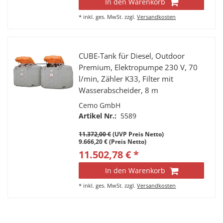
In den Warenkorb
*
inkl. ges. MwSt.
zzgl.
Versandkosten
CUBE-Tank für Diesel, Outdoor
Premium, Elektropumpe 230 V, 70
l/min, Zähler K33, Filter mit
Wasserabscheider, 8 m
Schlauchaufroller,
Cemo GmbH
Erweiterungseinheit auf 10.000 Liter
Artikel Nr.:
5589
11.372,00 €
(UVP Preis Netto)
9.666,20 € (Preis Netto)
11.502,78 € *
In den Warenkorb
*
inkl. ges. MwSt.
zzgl.
Versandkosten