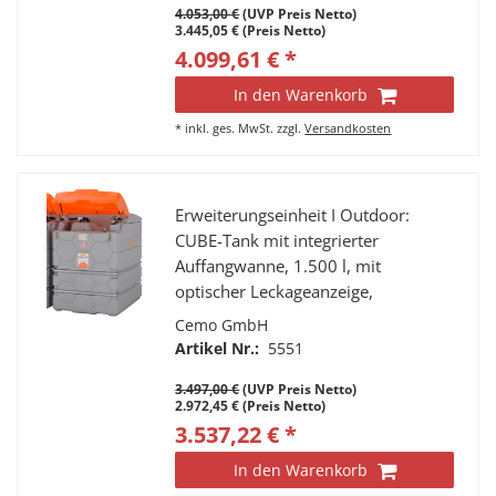
4.053,00 €
(UVP Preis Netto)
3.445,05 € (Preis Netto)
4.099,61 € *
In den Warenkorb
*
inkl. ges. MwSt.
zzgl.
Versandkosten
Erweiterungseinheit I Outdoor:
CUBE-Tank mit integrierter
Auffangwanne, 1.500 l, mit
optischer Leckageanzeige,
Befüllanschluss mit TW-Kupplung
Cemo GmbH
und Grenzwertgeber,
Artikel Nr.:
5551
Entlüftungskappe,
3.497,00 €
(UVP Preis Netto)
Füllstandsanzeiger,
2.972,45 € (Preis Netto)
Entnahmeleitung mit Verbindung
3.537,22 € *
zum 1. Tank, komplett montiert,
zusätzlich mit Klappdeckel.
In den Warenkorb