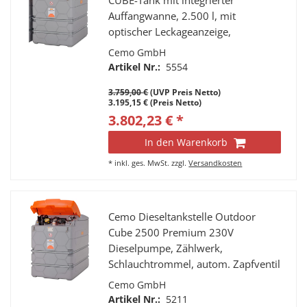
CUBE-Tank mit integrierter
Auffangwanne, 2.500 l, mit
optischer Leckageanzeige,
Befüllanschluss mit TW-Kupplung
Cemo GmbH
und Grenzwertgeber,
Artikel Nr.:
5554
Entlüftungskappe,
3.759,00 €
(UVP Preis Netto)
Füllstandsanzeiger,
3.195,15 € (Preis Netto)
Entnahmeleitung mit Verbindung
3.802,23 € *
zum 1. Tank, komplett montiert,
zusätzlich mit Klappdeckel.
In den Warenkorb
*
inkl. ges. MwSt.
zzgl.
Versandkosten
Cemo Dieseltankstelle Outdoor
Cube 2500 Premium 230V
Dieselpumpe, Zählwerk,
Schlauchtrommel, autom. Zapfventil
Cemo GmbH
Artikel Nr.:
5211