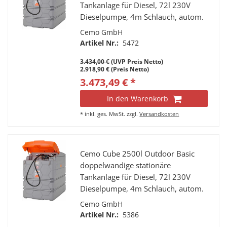
Tankanlage für Diesel, 72l 230V
Dieselpumpe, 4m Schlauch, autom.
Zapfpistole, Deckel
Cemo GmbH
Artikel Nr.:
5472
3.434,00 €
(UVP Preis Netto)
2.918,90 € (Preis Netto)
3.473,49 € *
In den Warenkorb
*
inkl. ges. MwSt.
zzgl.
Versandkosten
Cemo Cube 2500l Outdoor Basic
doppelwandige stationäre
Tankanlage für Diesel, 72l 230V
Dieselpumpe, 4m Schlauch, autom.
Zapfpistole, Deckel
Cemo GmbH
Artikel Nr.:
5386