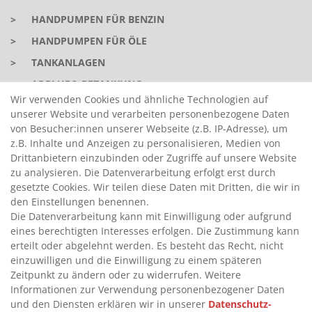
>
HANDPUMPEN FÜR BENZIN
>
HANDPUMPEN FÜR ÖLE
>
TANKANLAGEN
>
ADBLUE® BETANKUNG
Wir verwenden Cookies und ähnliche Technologien auf
unserer Website und verarbeiten personenbezogene Daten
INFORMATIONEN
von Besucher:innen unserer Webseite (z.B. IP-Adresse), um
z.B. Inhalte und Anzeigen zu personalisieren, Medien von
Drittanbietern einzubinden oder Zugriffe auf unsere Website
>
FAQ
zu analysieren. Die Datenverarbeitung erfolgt erst durch
gesetzte Cookies. Wir teilen diese Daten mit Dritten, die wir in
>
VERTRAG WIDERRUFEN
den Einstellungen benennen.
>
WIDERRUFSRECHT
Die Datenverarbeitung kann mit Einwilligung oder aufgrund
eines berechtigten Interesses erfolgen. Die Zustimmung kann
>
WIDERRUFSFORMULAR
erteilt oder abgelehnt werden. Es besteht das Recht, nicht
>
IMPRESSUM
einzuwilligen und die Einwilligung zu einem späteren
Zeitpunkt zu ändern oder zu widerrufen. Weitere
>
DATENSCHUTZERKLÄRUNG
Informationen zur Verwendung personenbezogener Daten
>
AGB
und den Diensten erklären wir in unserer
Daten­schutz­