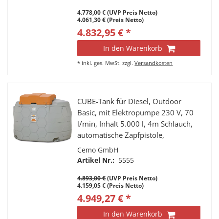
4.778,00 €
(UVP Preis Netto)
4.061,30 € (Preis Netto)
4.832,95 € *
In den Warenkorb
*
inkl. ges. MwSt.
zzgl.
Versandkosten
CUBE-Tank für Diesel, Outdoor
Basic, mit Elektropumpe 230 V, 70
l/min, Inhalt 5.000 l, 4m Schlauch,
automatische Zapfpistole,
Klappdeckel
Cemo GmbH
Artikel Nr.:
5555
4.893,00 €
(UVP Preis Netto)
4.159,05 € (Preis Netto)
4.949,27 € *
In den Warenkorb