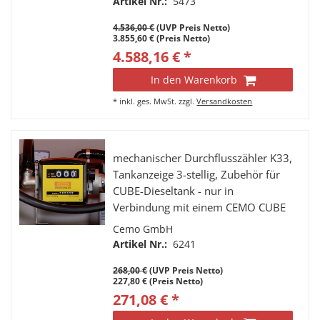
Artikel Nr.:
5473
4.536,00 €
(UVP Preis Netto)
3.855,60 € (Preis Netto)
4.588,16 € *
In den Warenkorb
*
inkl. ges. MwSt.
zzgl.
Versandkosten
mechanischer Durchflusszähler K33,
Tankanzeige 3-stellig, Zubehör für
CUBE-Dieseltank - nur in
Verbindung mit einem CEMO CUBE
Dieseltank zu bestellen
Cemo GmbH
Artikel Nr.:
6241
268,00 €
(UVP Preis Netto)
227,80 € (Preis Netto)
271,08 € *