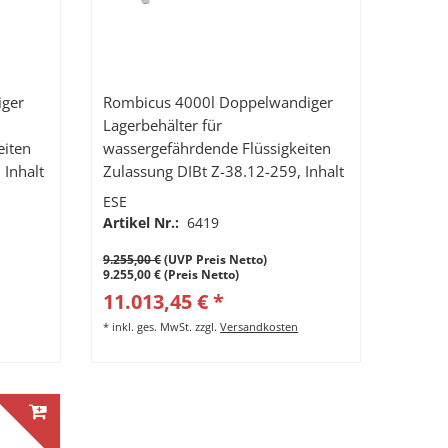
iger
Rombicus 4000l Doppelwandiger
Lagerbehälter für
eiten
wassergefährdende Flüssigkeiten
 Inhalt
Zulassung DIBt Z-38.12-259, Inhalt
5000 Liter
ESE
Artikel Nr.:
6419
9.255,00 €
(UVP Preis Netto)
9.255,00 € (Preis Netto)
11.013,45 € *
*
inkl. ges. MwSt.
zzgl.
Versandkosten