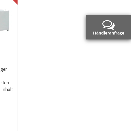
Händleranfrage
iger
eiten
 Inhalt