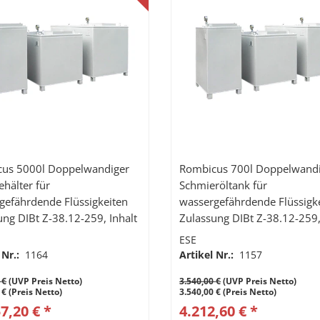
us 5000l Doppelwandiger
Rombicus 700l Doppelwand
ehälter für
Schmieröltank für
gefährdende Flüssigkeiten
wassergefährdende Flüssigk
ung DIBt Z-38.12-259, Inhalt
Zulassung DIBt Z-38.12-259,
iter
700 Liter
ESE
 Nr.:
1164
Artikel Nr.:
1157
 €
(UVP Preis Netto)
3.540,00 €
(UVP Preis Netto)
 € (Preis Netto)
3.540,00 € (Preis Netto)
7,20 € *
4.212,60 € *