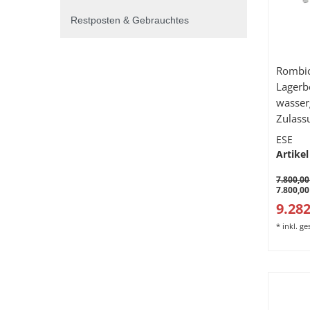
Restposten & Gebrauchtes
Rombic
Lagerb
wasser
Zulass
3000 L
ESE
Artikel
7.800,00
7.800,00
9.282
*
inkl. g