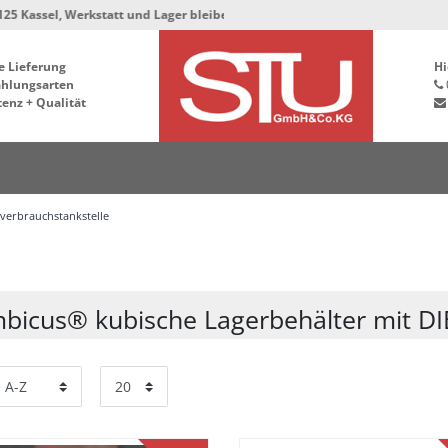
Werkstatt und Lager bleiben in der Hafenstrasse 76, 34125 Kassel ***
e Lieferung
Hi
ahlungsarten
enz + Qualität
nverbrauchstankstelle
bicus® kubische Lagerbehälter mit DI