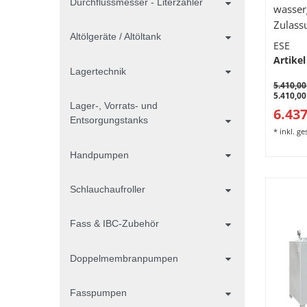
Durchflussmesser - Literzähler
wasser
Zulass
Altölgeräte / Altöltank
1600 L
ESE
Artikel
Lagertechnik
5.410,00
5.410,00
Lager-, Vorrats- und
6.437
Entsorgungstanks
*
inkl. g
Handpumpen
Schlauchaufroller
Fass & IBC-Zubehör
Doppelmembranpumpen
Fasspumpen