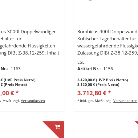
us 3000l Doppelwandiger
Rombicus 400l Doppelwand
ehälter für
Kubischer Lagerbehälter für
gefährdende Flüssigkeiten
wassergefährdende Flüssigk
ung DIBt Z-38.12-259, Inhalt
Zulassung DIBt Z-38.12-259,
iter
400 Liter
ESE
 Nr.:
1163
Artikel Nr.:
1156
 €
(UVP Preis Netto)
3.120,00 €
(UVP Preis Netto)
 € (Preis Netto)
3.120,00 € (Preis Netto)
,00 € *
3.712,80 € *
es. MwSt.
zzgl.
Versandkosten
*
inkl. ges. MwSt.
zzgl.
Versandkosten