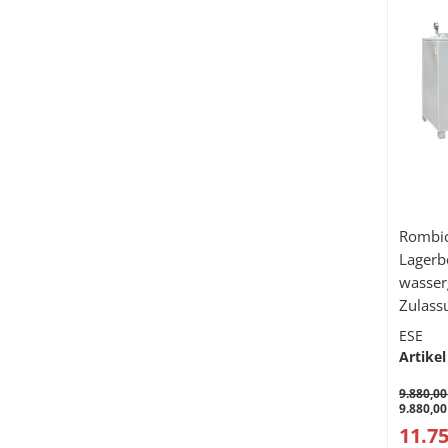
Rombic
Lagerb
wasser
Zulass
5000 L
ESE
Artikel
9.880,00
9.880,00
11.75