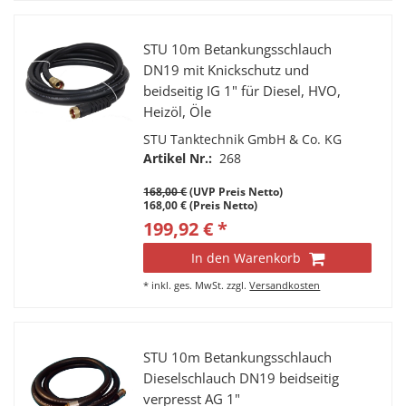
STU 10m Betankungsschlauch
DN19 mit Knickschutz und
beidseitig IG 1" für Diesel, HVO,
Heizöl, Öle
STU Tanktechnik GmbH & Co. KG
Artikel Nr.:
268
168,00 €
(UVP Preis Netto)
168,00 € (Preis Netto)
199,92 € *
In den Warenkorb
*
inkl. ges. MwSt.
zzgl.
Versandkosten
STU 10m Betankungsschlauch
Dieselschlauch DN19 beidseitig
verpresst AG 1"