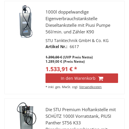
1000l doppelwandige
Eigenverbrauchstankstelle
Dieseltankstelle mit Piusi Pumpe
56l/min. und Zähler K90
STU Tanktechnik GmbH & Co. KG
Artikel Nr.:
6617
1.390,00 €
(UVP Preis Netto)
1.289,00 € (Preis Netto)
1.533,91 € *
In den Warenkorb
*
inkl. ges. MwSt.
zzgl.
Versandkosten
Die STU Premium Hoftankstelle mit
SCHÜTZ 1000l Vorratstank, PIUSI
Panther ST56 K33