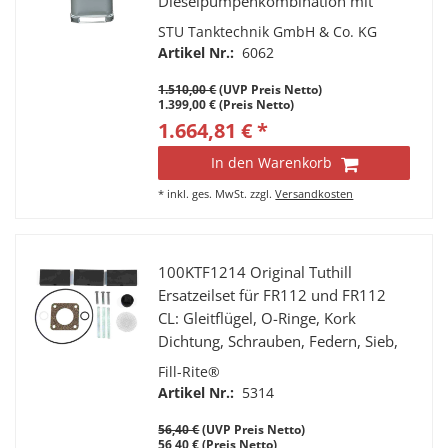
Dieselpumpenkombination mit
Zählwerk, autom Zapfventil,
STU Tanktechnik GmbH & Co. KG
Saugschlauch. Lieferung frei Haus
Artikel Nr.:
6062
deutsches Festland.
1.510,00 €
(UVP Preis Netto)
1.399,00 € (Preis Netto)
1.664,81 € *
In den Warenkorb
*
inkl. ges. MwSt.
zzgl.
Versandkosten
100KTF1214 Original Tuthill
Ersatzeilset für FR112 und FR112
CL: Gleitflügel, O-Ringe, Kork
Dichtung, Schrauben, Federn, Sieb,
Vakuum Breaker
Fill-Rite®
Artikel Nr.:
5314
56,40 €
(UVP Preis Netto)
56,40 € (Preis Netto)