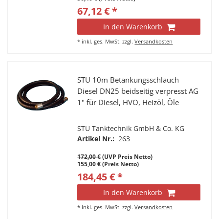
67,12 € *
In den Warenkorb
*
inkl. ges. MwSt.
zzgl.
Versandkosten
STU 10m Betankungsschlauch
Diesel DN25 beidseitig verpresst AG
1" für Diesel, HVO, Heizöl, Öle
STU Tanktechnik GmbH & Co. KG
Artikel Nr.:
263
172,00 €
(UVP Preis Netto)
155,00 € (Preis Netto)
184,45 € *
In den Warenkorb
*
inkl. ges. MwSt.
zzgl.
Versandkosten