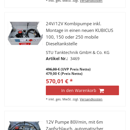
*
inkl. ges. MwSt.
zzgl.
Versandkosten
24V/12V Kombipumpe inkl.
Montage in einen neuen KUBICUS
100, 150 oder 250 mobile
Dieseltankstelle
STU Tanktechnik GmbH & Co. KG
Artikel Nr.:
3469
496,00 €
(UVP Preis Netto)
479,00 € (Preis Netto)
570,01 € *
In den Warenkorb
*
inkl. ges. MwSt.
zzgl.
Versandkosten
12V Pumpe 80l/min, mit 6m
Zapfschlauch, automatischer