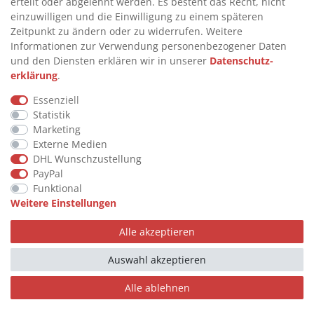
erteilt oder abgelehnt werden. Es besteht das Recht, nicht
Anforderungen der Kunden an eine moderne und
einzuwilligen und die Einwilligung zu einem späteren
wirtschaftliche Tankanlage entsprechen.
Zeitpunkt zu ändern oder zu widerrufen. Weitere
Informationen zur Verwendung personenbezogener Daten
und den Diensten erklären wir in unserer
Daten­schutz­
EINKAUFEN
erklärung
.
Essenziell
>
HANDPUMPEN FÜR BENZIN
Statistik
>
HANDPUMPEN FÜR ÖLE
Marketing
Externe Medien
>
TANKANLAGEN
DHL Wunschzustellung
>
ADBLUE® BETANKUNG
PayPal
Funktional
Weitere Einstellungen
INFORMATIONEN
Alle akzeptieren
>
FAQ
Auswahl akzeptieren
>
VERTRAG WIDERRUFEN
Alle ablehnen
>
WIDERRUFSRECHT