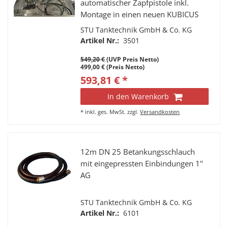
automatischer Zapfpistole inkl.
Montage in einen neuen KUBICUS
350-1000 mobile Dieseltankstelle
STU Tanktechnik GmbH & Co. KG
Artikel Nr.:
3501
549,20 €
(UVP Preis Netto)
499,00 € (Preis Netto)
593,81 € *
In den Warenkorb
*
inkl. ges. MwSt.
zzgl.
Versandkosten
12m DN 25 Betankungsschlauch
mit eingepressten Einbindungen 1"
AG
STU Tanktechnik GmbH & Co. KG
Artikel Nr.:
6101