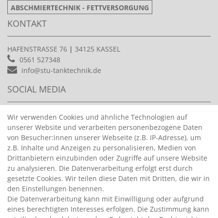
ABSCHMIERTECHNIK - FETTVERSORGUNG
KONTAKT
HAFENSTRASSE 76
|
34125 KASSEL
0561 527348
info@stu-tanktechnik.de
SOCIAL MEDIA
COMING SOON...
Wir verwenden Cookies und ähnliche Technologien auf
unserer Website und verarbeiten personenbezogene Daten
von Besucher:innen unserer Webseite (z.B. IP-Adresse), um
ÜBER UNS
z.B. Inhalte und Anzeigen zu personalisieren, Medien von
Drittanbietern einzubinden oder Zugriffe auf unsere Website
zu analysieren. Die Datenverarbeitung erfolgt erst durch
Die STU Tanktechnik GmbH&Co.KG aus Kassel ist Experte für
gesetzte Cookies. Wir teilen diese Daten mit Dritten, die wir in
mobile Tankanlagen. Egal ob Diesel, Benzin und AdBlue®.
den Einstellungen benennen.
Jahrelange Erfahrungen im Vertrieb von Tankanlagen und
Die Datenverarbeitung kann mit Einwilligung oder aufgrund
unzählige Gespräche mit Kunden haben dazu geführt ein
eines berechtigten Interesses erfolgen. Die Zustimmung kann
Konzept mobiler Tankstellen zu entwickeln die den