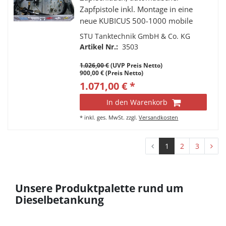
Zapfpistole inkl. Montage in eine
neue KUBICUS 500-1000 mobile
Tankstelle
STU Tanktechnik GmbH & Co. KG
Artikel Nr.:
3503
1.026,00 €
(UVP Preis Netto)
900,00 € (Preis Netto)
1.071,00 € *
In den Warenkorb
*
inkl. ges. MwSt.
zzgl.
Versandkosten
1
2
3
Unsere Produktpalette rund um
Dieselbetankung