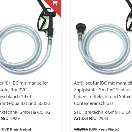
et für IBC mit manueller
Abfüllset für IBC mit manuel
stole, 3m PVC
Zapfpistole, 3m PVC Schlauc
eschlauch 19x4
Lebensmittelecht und S60x6
mittelqualität und S60x6
Containeranschluss
neranschluss
nktechnik GmbH & Co. KG
STU Tanktechnik GmbH & Co.
 Nr.:
3929
Artikel Nr.:
2933
(UVP Preis Netto)
135,00 €
(UVP Preis Netto)