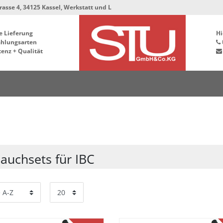
 34125 Kassel, Werkstatt und Lager bleiben in der Hafenstrasse 76, 34125 K
e Lieferung
Hi
ahlungsarten
enz + Qualität
lauchsets für IBC