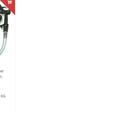
ler
h
 KG