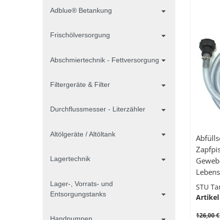
Adblue® Betankung
Frischölversorgung
Abschmiertechnik - Fettversorgung
Filtergeräte & Filter
Durchflussmesser - Literzähler
Altölgeräte / Altöltank
Abfülls
Zapfpi
Lagertechnik
Geweb
Lebens
Contai
Lager-, Vorrats- und
STU Ta
Entsorgungstanks
Artikel
126,00 €
Handpumpen