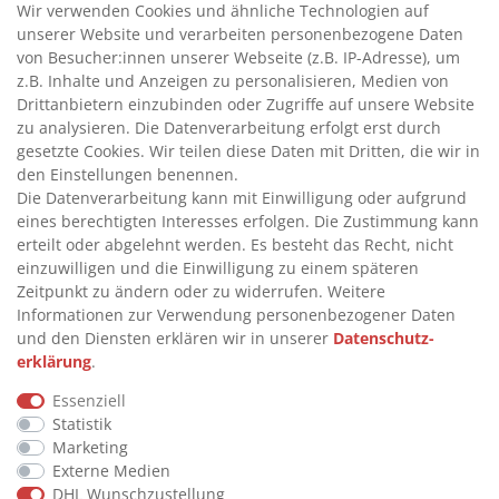
Wir verwenden Cookies und ähnliche Technologien auf
INFORMATIONEN
unserer Website und verarbeiten personenbezogene Daten
von Besucher:innen unserer Webseite (z.B. IP-Adresse), um
z.B. Inhalte und Anzeigen zu personalisieren, Medien von
>
FAQ
Drittanbietern einzubinden oder Zugriffe auf unsere Website
>
VERTRAG WIDERRUFEN
zu analysieren. Die Datenverarbeitung erfolgt erst durch
gesetzte Cookies. Wir teilen diese Daten mit Dritten, die wir in
>
WIDERRUFSRECHT
den Einstellungen benennen.
>
WIDERRUFSFORMULAR
Die Datenverarbeitung kann mit Einwilligung oder aufgrund
>
IMPRESSUM
eines berechtigten Interesses erfolgen. Die Zustimmung kann
erteilt oder abgelehnt werden. Es besteht das Recht, nicht
>
DATENSCHUTZERKLÄRUNG
einzuwilligen und die Einwilligung zu einem späteren
>
AGB
Zeitpunkt zu ändern oder zu widerrufen. Weitere
Informationen zur Verwendung personenbezogener Daten
>
KONTAKT
und den Diensten erklären wir in unserer
Daten­schutz­
erklärung
.
© Copyright 2026 by STU Tanktechnik
Essenziell
Alle Rechte vorbehalten.
Statistik
Marketing
Zahlungsarten
Externe Medien
DHL Wunschzustellung