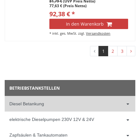
81,79 €
(UVP Preis Netto)
77,63 € (Preis Netto)
92,38 € *
In den Warenkorb
*
inkl. ges. MwSt.
zzgl.
Versandkosten
1
2
3
BETRIEBSTANKSTELLEN
Diesel Betankung
elektrische Dieselpumpen 230V 12V & 24V
Zapfsäulen & Tankautomaten