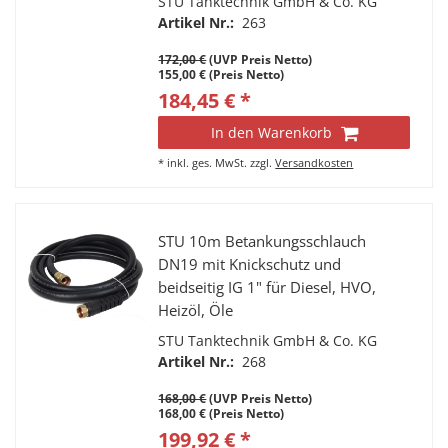
STU Tanktechnik GmbH & Co. KG
Artikel Nr.:
263
172,00 €
(UVP Preis Netto)
155,00 € (Preis Netto)
184,45 € *
In den Warenkorb
*
inkl. ges. MwSt.
zzgl.
Versandkosten
STU 10m Betankungsschlauch
DN19 mit Knickschutz und
beidseitig IG 1" für Diesel, HVO,
Heizöl, Öle
STU Tanktechnik GmbH & Co. KG
Artikel Nr.:
268
168,00 €
(UVP Preis Netto)
168,00 € (Preis Netto)
199,92 € *