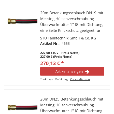
20m Betankungsschlauch DN19 mit
Messing Hülsenverschraubung
Überwurfmutter 1" IG mit Dichtung,
eine Seite Knickschutz geeignet für
Diesel
STU Tanktechnik GmbH & Co. KG
Artikel Nr.:
4653
227,00 €
(UVP Preis Netto)
227,00 € (Preis Netto)
270,13 € *
Artikel anzeigen
*
inkl. ges. MwSt.
zzgl.
Versandkosten
20m DN25 Betankungsschlauch mit
Messing Hülsenverschraubung
Überwurfmutter 1" IG mit Dichtung