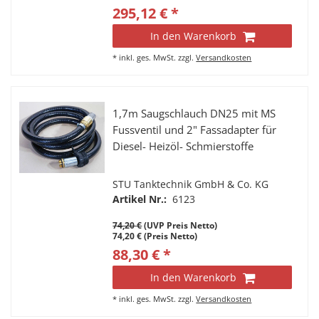
295,12 € *
In den Warenkorb
*
inkl. ges. MwSt.
zzgl.
Versandkosten
1,7m Saugschlauch DN25 mit MS
Fussventil und 2" Fassadapter für
Diesel- Heizöl- Schmierstoffe
STU Tanktechnik GmbH & Co. KG
Artikel Nr.:
6123
74,20 €
(UVP Preis Netto)
74,20 € (Preis Netto)
88,30 € *
In den Warenkorb
*
inkl. ges. MwSt.
zzgl.
Versandkosten