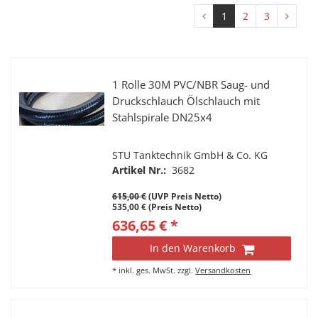
1
2
3
1 Rolle 30M PVC/NBR Saug- und
Druckschlauch Ölschlauch mit
Stahlspirale DN25x4
STU Tanktechnik GmbH & Co. KG
Artikel Nr.:
3682
615,00 €
(UVP Preis Netto)
535,00 € (Preis Netto)
636,65 € *
In den Warenkorb
*
inkl. ges. MwSt.
zzgl.
Versandkosten