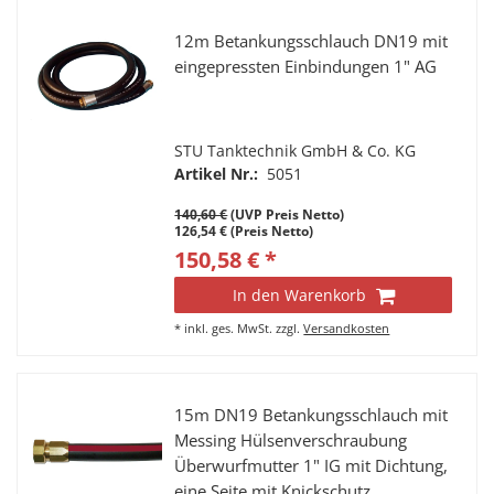
12m Betankungsschlauch DN19 mit
eingepressten Einbindungen 1" AG
STU Tanktechnik GmbH & Co. KG
Artikel Nr.:
5051
140,60 €
(UVP Preis Netto)
126,54 € (Preis Netto)
150,58 € *
In den Warenkorb
*
inkl. ges. MwSt.
zzgl.
Versandkosten
15m DN19 Betankungsschlauch mit
Messing Hülsenverschraubung
Überwurfmutter 1" IG mit Dichtung,
eine Seite mit Knickschutz