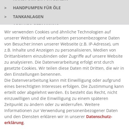
>
HANDPUMPEN FÜR ÖLE
>
TANKANLAGEN
>
ADBLUE® BETANKUNG
Wir verwenden Cookies und ähnliche Technologien auf
unserer Website und verarbeiten personenbezogene Daten
INFORMATIONEN
von Besucher:innen unserer Webseite (z.B. IP-Adresse), um
z.B. Inhalte und Anzeigen zu personalisieren, Medien von
Drittanbietern einzubinden oder Zugriffe auf unsere Website
>
FAQ
zu analysieren. Die Datenverarbeitung erfolgt erst durch
gesetzte Cookies. Wir teilen diese Daten mit Dritten, die wir in
>
VERTRAG WIDERRUFEN
den Einstellungen benennen.
>
WIDERRUFSRECHT
Die Datenverarbeitung kann mit Einwilligung oder aufgrund
eines berechtigten Interesses erfolgen. Die Zustimmung kann
>
WIDERRUFSFORMULAR
erteilt oder abgelehnt werden. Es besteht das Recht, nicht
>
IMPRESSUM
einzuwilligen und die Einwilligung zu einem späteren
Zeitpunkt zu ändern oder zu widerrufen. Weitere
>
DATENSCHUTZERKLÄRUNG
Informationen zur Verwendung personenbezogener Daten
>
AGB
und den Diensten erklären wir in unserer
Daten­schutz­
erklärung
.
>
KONTAKT