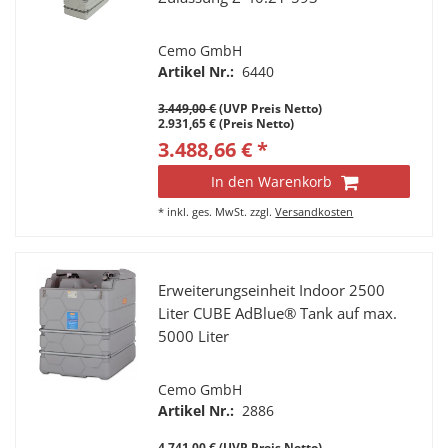
Cemo GmbH
Artikel Nr.:
6440
3.449,00 €
(UVP Preis Netto)
2.931,65 € (Preis Netto)
3.488,66 € *
In den Warenkorb
*
inkl. ges. MwSt.
zzgl.
Versandkosten
Erweiterungseinheit Indoor 2500
Liter CUBE AdBlue® Tank auf max.
5000 Liter
Cemo GmbH
Artikel Nr.:
2886
4.741,00 €
(UVP Preis Netto)