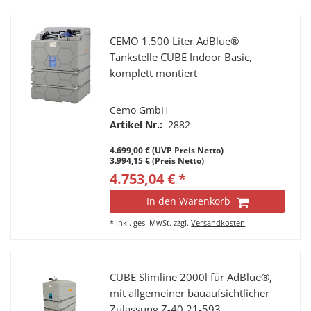
CEMO 1.500 Liter AdBlue®
Tankstelle CUBE Indoor Basic,
komplett montiert
Cemo GmbH
Artikel Nr.:
2882
4.699,00 €
(UVP Preis Netto)
3.994,15 € (Preis Netto)
4.753,04 € *
In den Warenkorb
*
inkl. ges. MwSt.
zzgl.
Versandkosten
CUBE Slimline 2000l für AdBlue®,
mit allgemeiner bauaufsichtlicher
Zulassung Z-40.21-593