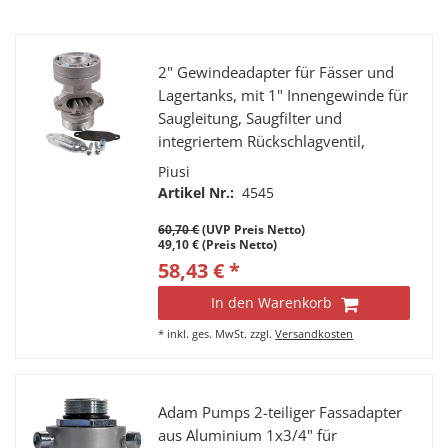
2" Gewindeadapter für Fässer und
Lagertanks, mit 1" Innengewinde für
Saugleitung, Saugfilter und
integriertem Rückschlagventil,
Rundflansch und 1" Innengewinde
Piusi
zum Anschluss an die Pumpe oder
Artikel Nr.:
4545
Saugschlauch
60,70 €
(UVP Preis Netto)
49,10 € (Preis Netto)
58,43 € *
In den Warenkorb
*
inkl. ges. MwSt.
zzgl.
Versandkosten
Adam Pumps 2-teiliger Fassadapter
aus Aluminium 1x3/4" für