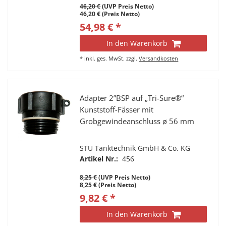
46,20 €
(UVP Preis Netto)
46,20 € (Preis Netto)
54,98 € *
In den Warenkorb
*
inkl. ges. MwSt.
zzgl.
Versandkosten
Adapter 2”BSP auf „Tri-Sure®“
Kunststoff-Fässer mit
Grobgewindeanschluss ø 56 mm
STU Tanktechnik GmbH & Co. KG
Artikel Nr.:
456
8,25 €
(UVP Preis Netto)
8,25 € (Preis Netto)
9,82 € *
In den Warenkorb