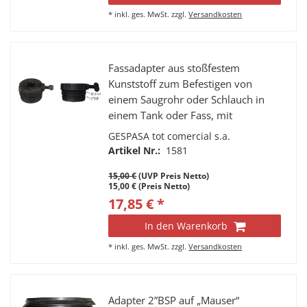
*
inkl. ges. MwSt.
zzgl.
Versandkosten
Fassadapter aus stoßfestem
Kunststoff zum Befestigen von
einem Saugrohr oder Schlauch in
einem Tank oder Fass, mit
Feststellschraube. Außengewinde
GESPASA tot comercial s.a.
mit 2" BSP und M64x4, ø innen
Artikel Nr.:
1581
27mm.
15,00 €
(UVP Preis Netto)
15,00 € (Preis Netto)
17,85 € *
In den Warenkorb
*
inkl. ges. MwSt.
zzgl.
Versandkosten
Adapter 2”BSP auf „Mauser“