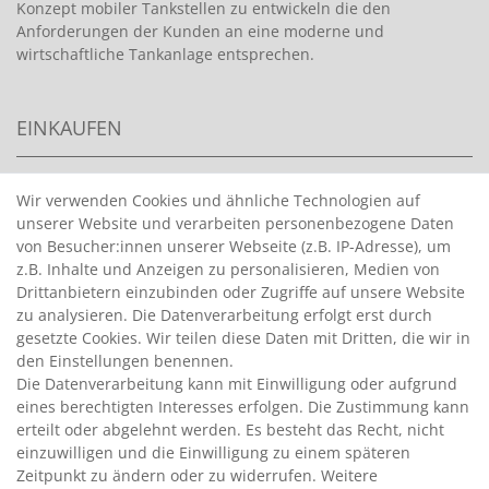
Konzept mobiler Tankstellen zu entwickeln die den
Anforderungen der Kunden an eine moderne und
wirtschaftliche Tankanlage entsprechen.
EINKAUFEN
>
HANDPUMPEN FÜR BENZIN
Wir verwenden Cookies und ähnliche Technologien auf
unserer Website und verarbeiten personenbezogene Daten
>
HANDPUMPEN FÜR ÖLE
von Besucher:innen unserer Webseite (z.B. IP-Adresse), um
>
TANKANLAGEN
z.B. Inhalte und Anzeigen zu personalisieren, Medien von
>
ADBLUE® BETANKUNG
Drittanbietern einzubinden oder Zugriffe auf unsere Website
zu analysieren. Die Datenverarbeitung erfolgt erst durch
gesetzte Cookies. Wir teilen diese Daten mit Dritten, die wir in
INFORMATIONEN
den Einstellungen benennen.
Die Datenverarbeitung kann mit Einwilligung oder aufgrund
eines berechtigten Interesses erfolgen. Die Zustimmung kann
>
FAQ
erteilt oder abgelehnt werden. Es besteht das Recht, nicht
einzuwilligen und die Einwilligung zu einem späteren
>
VERTRAG WIDERRUFEN
Zeitpunkt zu ändern oder zu widerrufen. Weitere