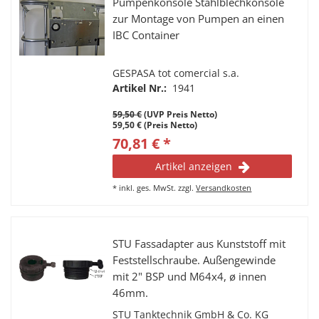
Pumpenkonsole Stahlblechkonsole
zur Montage von Pumpen an einen
IBC Container
GESPASA tot comercial s.a.
Artikel Nr.:
1941
59,50 €
(UVP Preis Netto)
59,50 € (Preis Netto)
70,81 € *
Artikel anzeigen
*
inkl. ges. MwSt.
zzgl.
Versandkosten
STU Fassadapter aus Kunststoff mit
Feststellschraube. Außengewinde
mit 2" BSP und M64x4, ø innen
46mm.
STU Tanktechnik GmbH & Co. KG