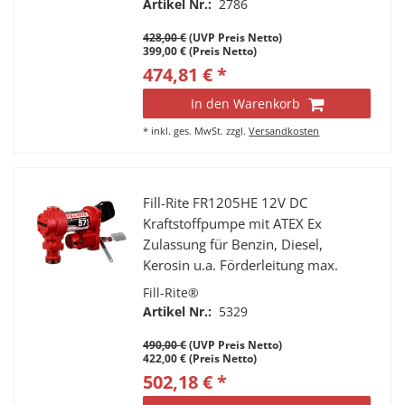
Artikel Nr.:
2786
Schnellanschluss
428,00 €
(UVP Preis Netto)
399,00 € (Preis Netto)
474,81 € *
In den Warenkorb
*
inkl. ges. MwSt.
zzgl.
Versandkosten
Fill-Rite FR1205HE 12V DC
Kraftstoffpumpe mit ATEX Ex
Zulassung für Benzin, Diesel,
Kerosin u.a. Förderleitung max.
57l/min.
Fill-Rite®
Artikel Nr.:
5329
490,00 €
(UVP Preis Netto)
422,00 € (Preis Netto)
502,18 € *