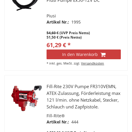
Piusi Pumpe Ex50-12V DC
Piusi
Artikel Nr.:
1995
54,60 €
(UVP Preis Netto)
51,50 € (Preis Netto)
61,29 € *
In den Warenkorb
*
inkl. ges. MwSt.
zzgl.
Versandkosten
Fill-Rite 230V Pumpe FR310VEMN,
ATEX-Zulassung, Förderleistung max
121 l/min. ohne Netzkabel, Stecker,
Schlauch und Zapfpistole.
Fill-Rite®
Artikel Nr.:
444