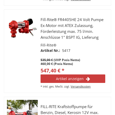
Fill-Rite® FR4405HE 24 Volt Pumpe
Ex-Motor mit ATEX Zulassung,
Förderleistung max. 75 l/min.
Anschlüsse 1" BSPT IG, Lieferung
ohne Netzkabel, Klemmen, Schlauch
Fill-Rite®
und Zapfpistole.
Artikel Nr.:
5417
535,00 €
(UVP Preis Netto)
460,00 € (Preis Netto)
547,40 € *
Artikel anzeigen
*
inkl. ges. MwSt.
zzgl.
Versandkosten
FILL-RITE Kraftstoffpumpe für
Benzin, Diesel, Kerosin 12V max.