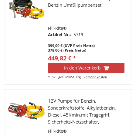
Benzin Umfüllpumpenset
Fill-Rite®
Artikel Nr.:
5719
399,00 €
(UVP Preis Netto)
378,00 € (Preis Netto)
449,82 € *
In den Warenkorb
*
inkl. ges. MwSt.
zzgl.
Versandkosten
12V Pumpe für Benzin,
Sonderkraftstoffe, Alkylatbenzin,
Diesel. 45l/min.mit Tragegriff,
Sicherheits-Netzschalter,
Stromanschlusskabel mit
Fill-Rite®
Batterieklemmen und Sicherheits-