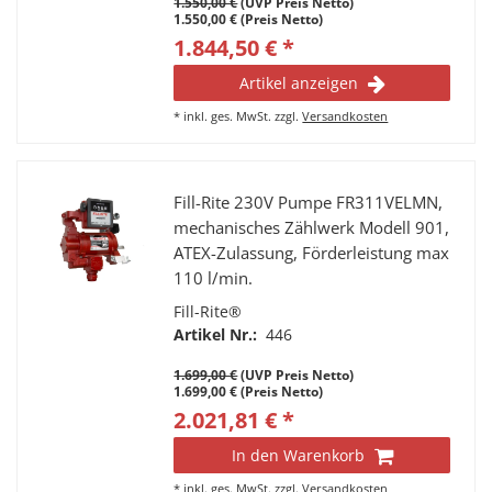
1.550,00 €
(UVP Preis Netto)
1.550,00 € (Preis Netto)
1.844,50 € *
Artikel anzeigen
*
inkl. ges. MwSt.
zzgl.
Versandkosten
Fill-Rite 230V Pumpe FR311VELMN,
mechanisches Zählwerk Modell 901,
ATEX-Zulassung, Förderleistung max
110 l/min.
Fill-Rite®
Artikel Nr.:
446
1.699,00 €
(UVP Preis Netto)
1.699,00 € (Preis Netto)
2.021,81 € *
In den Warenkorb
*
inkl. ges. MwSt.
zzgl.
Versandkosten