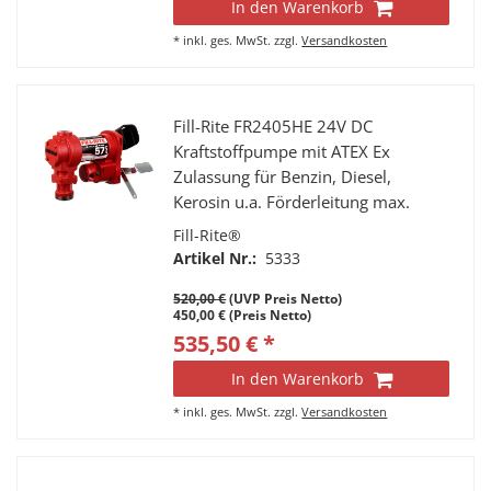
In den Warenkorb
*
inkl. ges. MwSt.
zzgl.
Versandkosten
Fill-Rite FR2405HE 24V DC
Kraftstoffpumpe mit ATEX Ex
Zulassung für Benzin, Diesel,
Kerosin u.a. Förderleitung max.
57l/min.
Fill-Rite®
Artikel Nr.:
5333
520,00 €
(UVP Preis Netto)
450,00 € (Preis Netto)
535,50 € *
In den Warenkorb
*
inkl. ges. MwSt.
zzgl.
Versandkosten