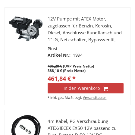
12V Pumpe mit ATEX Motor,
zugelassen für Benzin, Kerosin,
Diesel, Anschlüsse Rundflansch und
1" IG, Netzschalter, Bypassventil,
Thermoschutz
Piusi
Artikel Nr.:
1994
486,20 €
(UVP Preis Netto)
388,10 € (Preis Netto)
461,84 € *
In den Warenkorb
*
inkl. ges. MwSt.
zzgl.
Versandkosten
4m Kabel, PG Verschraubung
ATEX/IECEX EX50 12V passend zu