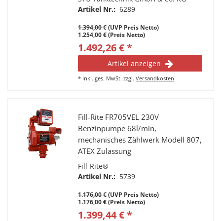
Verschraubung und SCHUKO
Artikel Nr.:
6289
Stecker
1.394,00 €
(UVP Preis Netto)
1.254,00 € (Preis Netto)
1.492,26 € *
Artikel anzeigen
*
inkl. ges. MwSt.
zzgl.
Versandkosten
Fill-Rite FR705VEL 230V
Benzinpumpe 68l/min,
mechanisches Zählwerk Modell 807,
ATEX Zulassung
Fill-Rite®
Artikel Nr.:
5739
1.176,00 €
(UVP Preis Netto)
1.176,00 € (Preis Netto)
1.399,44 € *