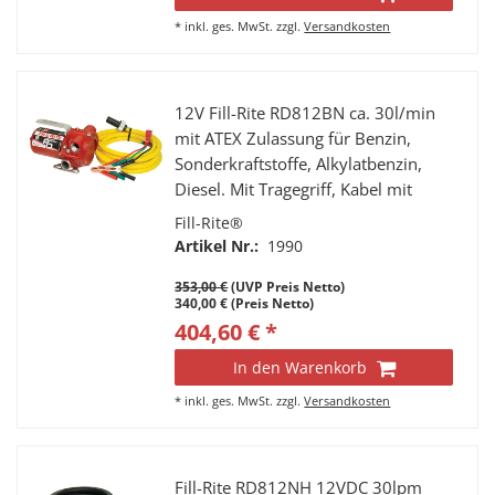
*
inkl. ges. MwSt.
zzgl.
Versandkosten
12V Fill-Rite RD812BN ca. 30l/min
mit ATEX Zulassung für Benzin,
Sonderkraftstoffe, Alkylatbenzin,
Diesel. Mit Tragegriff, Kabel mit
Batterieklemmen
Fill-Rite®
Artikel Nr.:
1990
353,00 €
(UVP Preis Netto)
340,00 € (Preis Netto)
404,60 € *
In den Warenkorb
*
inkl. ges. MwSt.
zzgl.
Versandkosten
Fill-Rite RD812NH 12VDC 30lpm