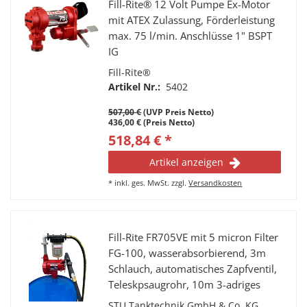
Fill-Rite® 12 Volt Pumpe Ex-Motor
mit ATEX Zulassung, Förderleistung
max. 75 l/min. Anschlüsse 1" BSPT
IG
Fill-Rite®
Artikel Nr.:
5402
507,00 €
(UVP Preis Netto)
436,00 € (Preis Netto)
518,84 € *
Artikel anzeigen
*
inkl. ges. MwSt.
zzgl.
Versandkosten
Fill-Rite FR705VE mit 5 micron Filter
FG-100, wasserabsorbierend, 3m
Schlauch, automatisches Zapfventil,
Teleskpsaugrohr, 10m 3-adriges
Stromkabel, ATEX PG-
STU Tanktechnik GmbH & Co. KG