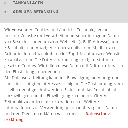
>
TANKANLAGEN
>
ADBLUE® BETANKUNG
INFORMATIONEN
Wir verwenden Cookies und ähnliche Technologien auf
unserer Website und verarbeiten personenbezogene Daten
von Besucher:innen unserer Webseite (z.B. IP-Adresse), um
>
FAQ
z.B. Inhalte und Anzeigen zu personalisieren, Medien von
Drittanbietern einzubinden oder Zugriffe auf unsere Website
>
VERTRAG WIDERRUFEN
zu analysieren. Die Datenverarbeitung erfolgt erst durch
>
WIDERRUFSRECHT
gesetzte Cookies. Wir teilen diese Daten mit Dritten, die wir in
den Einstellungen benennen.
>
WIDERRUFSFORMULAR
Die Datenverarbeitung kann mit Einwilligung oder aufgrund
>
IMPRESSUM
eines berechtigten Interesses erfolgen. Die Zustimmung kann
erteilt oder abgelehnt werden. Es besteht das Recht, nicht
>
DATENSCHUTZERKLÄRUNG
einzuwilligen und die Einwilligung zu einem späteren
>
AGB
Zeitpunkt zu ändern oder zu widerrufen. Weitere
Informationen zur Verwendung personenbezogener Daten
>
KONTAKT
und den Diensten erklären wir in unserer
Daten­schutz­
erklärung
.
© Copyright 2026 by STU Tanktechnik