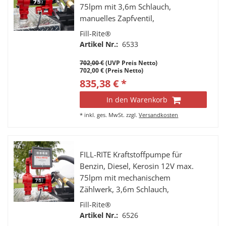
75lpm mit 3,6m Schlauch,
manuelles Zapfventil,
Teleskopsaugrohr
Fill-Rite®
Artikel Nr.:
6533
702,00 €
(UVP Preis Netto)
702,00 € (Preis Netto)
835,38 € *
In den Warenkorb
*
inkl. ges. MwSt.
zzgl.
Versandkosten
FILL-RITE Kraftstoffpumpe für
Benzin, Diesel, Kerosin 12V max.
75lpm mit mechanischem
Zählwerk, 3,6m Schlauch,
manuelles Zapfventil
Fill-Rite®
Artikel Nr.:
6526