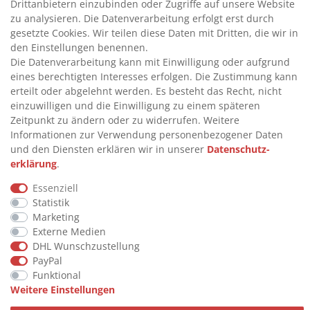
INFORMATIONEN
Drittanbietern einzubinden oder Zugriffe auf unsere Website
zu analysieren. Die Datenverarbeitung erfolgt erst durch
gesetzte Cookies. Wir teilen diese Daten mit Dritten, die wir in
>
FAQ
den Einstellungen benennen.
Die Datenverarbeitung kann mit Einwilligung oder aufgrund
>
VERTRAG WIDERRUFEN
eines berechtigten Interesses erfolgen. Die Zustimmung kann
>
WIDERRUFSRECHT
erteilt oder abgelehnt werden. Es besteht das Recht, nicht
einzuwilligen und die Einwilligung zu einem späteren
>
WIDERRUFSFORMULAR
Zeitpunkt zu ändern oder zu widerrufen. Weitere
>
IMPRESSUM
Informationen zur Verwendung personenbezogener Daten
und den Diensten erklären wir in unserer
Daten­schutz­
>
DATENSCHUTZERKLÄRUNG
erklärung
.
>
AGB
Essenziell
>
KONTAKT
Statistik
Marketing
Externe Medien
© Copyright 2026 by STU Tanktechnik
DHL Wunschzustellung
Alle Rechte vorbehalten.
PayPal
Funktional
Zahlungsarten
Weitere Einstellungen