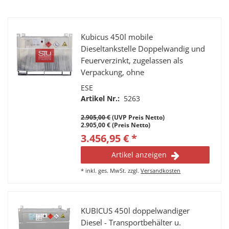
Kubicus 450l mobile
Dieseltankstelle Doppelwandig und
Feuerverzinkt, zugelassen als
Verpackung, ohne
Transporteinschränkung und ohne
ESE
wiederkehrende Prüfung !
Artikel Nr.:
5263
2.905,00 €
(UVP Preis Netto)
2.905,00 € (Preis Netto)
3.456,95 € *
Artikel anzeigen
*
inkl. ges. MwSt.
zzgl.
Versandkosten
KUBICUS 450l doppelwandiger
Diesel - Transportbehälter u.