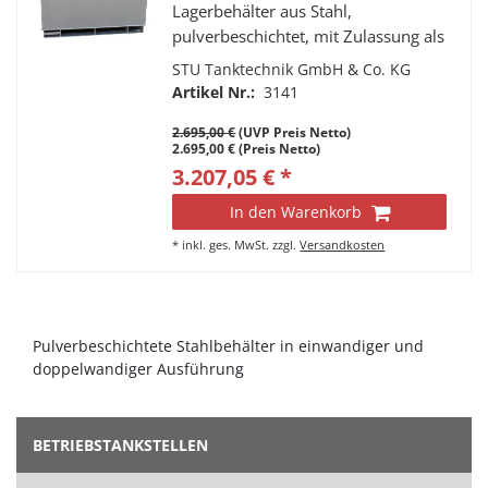
Lagerbehälter aus Stahl,
pulverbeschichtet, mit Zulassung als
Verpackung, ohne wiederkehrende
STU Tanktechnik GmbH & Co. KG
Prüfung, Lagerzulassung
Artikel Nr.:
3141
2.695,00 €
(UVP Preis Netto)
2.695,00 € (Preis Netto)
3.207,05 € *
In den Warenkorb
*
inkl. ges. MwSt.
zzgl.
Versandkosten
Pulverbeschichtete Stahlbehälter in einwandiger und
doppelwandiger Ausführung
BETRIEBSTANKSTELLEN