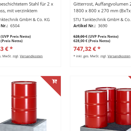
beschichtetem Stahl für 2 x
Gitterrost, Auffangvolumen 
ass, mit verzinktem
1800 x 800 x 270 mm (BxTx
rost, Auffangvolumen 210l,
nktechnik GmbH & Co. KG
STU Tanktechnik GmbH & Co.
 800 x 350 mm (BxTxH)
 Nr.:
6504
Artikel Nr.:
3690
(UVP Preis Netto)
628,00 €
(UVP Preis Netto)
 (Preis Netto)
628,00 € (Preis Netto)
3 € *
747,32 € *
es. MwSt.
zzgl.
Versandkosten
*
inkl. ges. MwSt.
zzgl.
Versandkosten