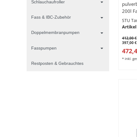
Schlauchaufroller
pulver
200l F
Fass & IBC-Zubehör
Gitter
STU Ta
1200 x
Artikel
Doppelmembranpumpen
412,00 €
397,00 €
Fasspumpen
472,4
*
inkl. g
Restposten & Gebrauchtes