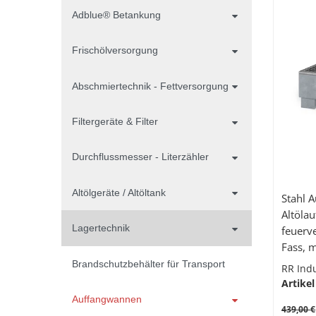
Adblue® Betankung
Frischölversorgung
Abschmiertechnik - Fettversorgung
Filtergeräte & Filter
Durchflussmesser - Literzähler
Altölgeräte / Altöltank
Stahl Auff
Altöla
Lagertechnik
feuerve
Fass, m
Auffan
Brandschutzbehälter für Transport
RR Ind
x 350 
Artikel
Auffangwannen
439,00 €