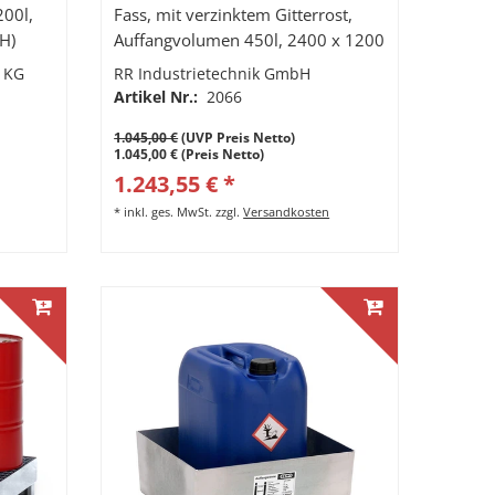
200l,
Fass, mit verzinktem Gitterrost,
H)
Auffangvolumen 450l, 2400 x 1200
x 250 mm (BxTxH)
 KG
RR Industrietechnik GmbH
Artikel Nr.:
2066
1.045,00 €
(UVP Preis Netto)
1.045,00 € (Preis Netto)
1.243,55 € *
*
inkl. ges. MwSt.
zzgl.
Versandkosten