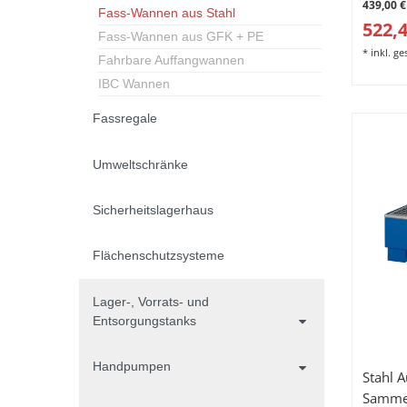
439,00 €
Fass-Wannen aus Stahl
522,4
Fass-Wannen aus GFK + PE
*
inkl. g
Fahrbare Auffangwannen
IBC Wannen
Fassregale
Umweltschränke
Sicherheitslagerhaus
Flächenschutzsysteme
Lager-, Vorrats- und
Entsorgungstanks
Handpumpen
Stahl 
Samme