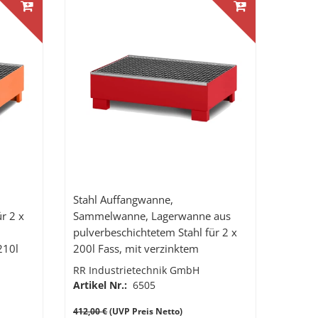
Stahl Auffangwanne,
r 2 x
Sammelwanne, Lagerwanne aus
pulverbeschichtetem Stahl für 2 x
210l
200l Fass, mit verzinktem
Gitterrost, Auffangvolumen 210l,
RR Industrietechnik GmbH
1200 x 800 x 350 mm (BxTxH)
Artikel Nr.:
6505
412,00 €
(UVP Preis Netto)