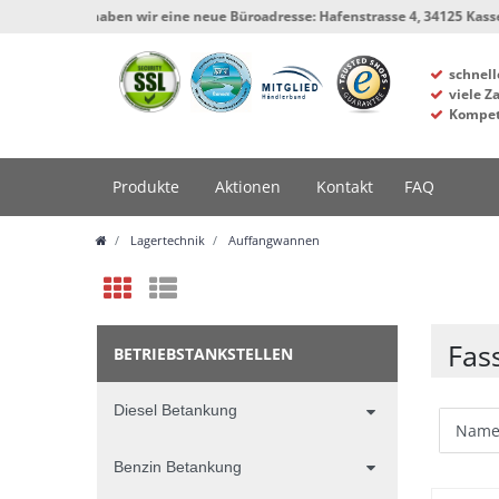
ort haben wir eine neue Büroadresse: Hafenstrasse 4, 34125 Kassel, Werksta
schnell
viele Z
Kompet
Produkte
Aktionen
Kontakt
FAQ
Lagertechnik
Auffangwannen
Fas
BETRIEBSTANKSTELLEN
Diesel Betankung
Benzin Betankung