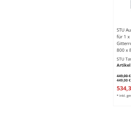
STU Au
für 1 x
Gitter
800 x 
STU Ta
Artikel
449,00 €
449,00 €
534,3
*
inkl. g