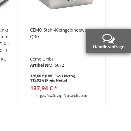
inkt
CEMO Stahl-Kleingebindewanne
nktem
Q30
250l,
Händleranfrage
xH)
 KG
Cemo GmbH
Artikel Nr.:
6072
126,00 €
(UVP Preis Netto)
115,92 € (Preis Netto)
137,94 € *
*
inkl. ges. MwSt.
zzgl.
Versandkosten