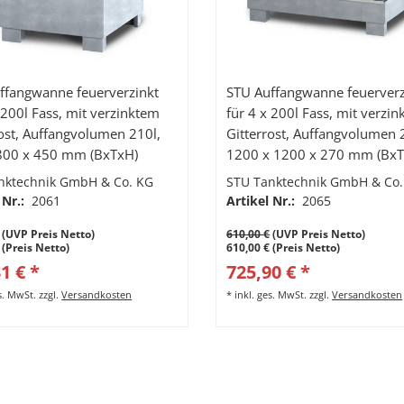
ffangwanne feuerverzinkt
STU Auffangwanne feuerverz
 200l Fass, mit verzinktem
für 4 x 200l Fass, mit verzi
rost, Auffangvolumen 210l,
Gitterrost, Auffangvolumen 
800 x 450 mm (BxTxH)
1200 x 1200 x 270 mm (BxT
nktechnik GmbH & Co. KG
STU Tanktechnik GmbH & Co.
 Nr.:
2061
Artikel Nr.:
2065
(UVP Preis Netto)
610,00 €
(UVP Preis Netto)
 (Preis Netto)
610,00 € (Preis Netto)
1 € *
725,90 € *
es. MwSt.
zzgl.
Versandkosten
*
inkl. ges. MwSt.
zzgl.
Versandkosten