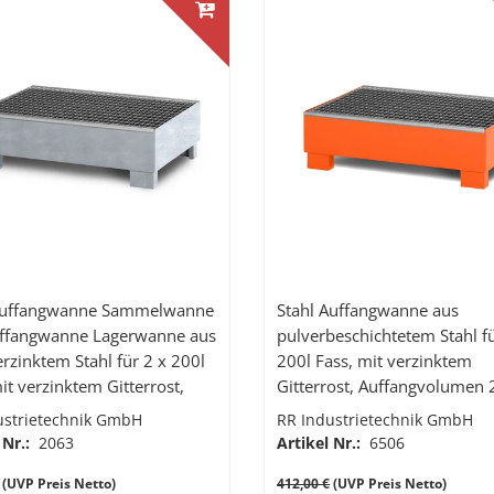
angwanne Sammelwanne
Stahl Auffangwanne aus
uffangwanne Lagerwanne aus
pulverbeschichtetem Stahl fü
rzinktem Stahl für 2 x 200l
200l Fass, mit verzinktem
it verzinktem Gitterrost,
Gitterrost, Auffangvolumen 
gvolumen 210l, 1200 x 800
ustrietechnik GmbH
RR Industrietechnik GmbH
mm (BxTxH)
 Nr.:
2063
Artikel Nr.:
6506
(UVP Preis Netto)
412,00 €
(UVP Preis Netto)