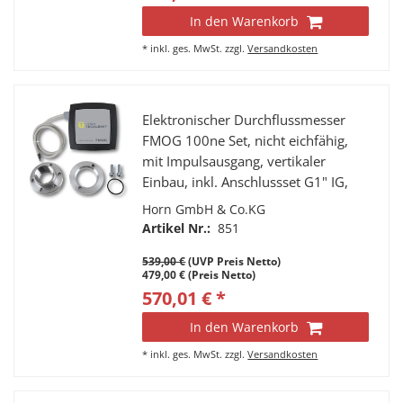
In den Warenkorb
*
inkl. ges. MwSt.
zzgl.
Versandkosten
Elektronischer Durchflussmesser
FMOG 100ne Set, nicht eichfähig,
mit Impulsausgang, vertikaler
Einbau, inkl. Anschlussset G1" IG,
drehbar. Für Diesel, Heizöl,
Horn GmbH & Co.KG
Schmieröle.
Artikel Nr.:
851
539,00 €
(UVP Preis Netto)
479,00 € (Preis Netto)
570,01 € *
In den Warenkorb
*
inkl. ges. MwSt.
zzgl.
Versandkosten