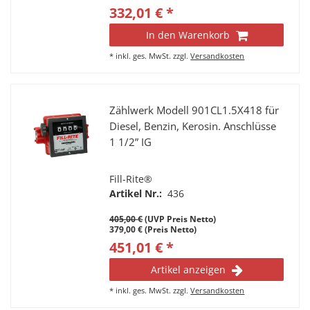
332,01 € *
In den Warenkorb
*
inkl. ges. MwSt.
zzgl.
Versandkosten
Zählwerk Modell 901CL1.5X418 für
Diesel, Benzin, Kerosin. Anschlüsse
1 1/2” IG
Fill-Rite®
Artikel Nr.:
436
405,00 €
(UVP Preis Netto)
379,00 € (Preis Netto)
451,01 € *
Artikel anzeigen
*
inkl. ges. MwSt.
zzgl.
Versandkosten