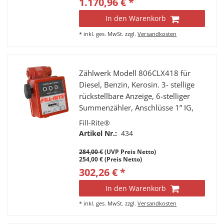
1.170,96 € *
In den Warenkorb
*
inkl. ges. MwSt.
zzgl.
Versandkosten
Zählwerk Modell 806CLX418 für
Diesel, Benzin, Kerosin. 3- stellige
rückstellbare Anzeige, 6-stelliger
Summenzähler, Anschlüsse 1” IG,
Durchfluss 20 - 75 l/min.
Fill-Rite®
Durchflussrichtung vertikal von
Artikel Nr.:
434
oben nach unten mit integriertem
284,00 €
(UVP Preis Netto)
Schmutzfänger
254,00 € (Preis Netto)
302,26 € *
In den Warenkorb
*
inkl. ges. MwSt.
zzgl.
Versandkosten