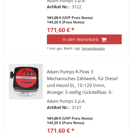
Adam Pumps S.p.A.
1” IG, nicht eichfähig.
Artikel Nr.:
3122
161,20 €
(UVP Preis Netto)
144,20 € (Preis Netto)
171,60 € *
In den Warenkorb
*
inkl. ges. MwSt.
zzgl.
Versandkosten
Adam Pumps R-Flow 3
Mechanisches Zählwerk, für Diesel
und Heizöl EL, 10-120 l/min,
Anzeige: 3-stellig rückstellbar, 6-
stelliger Summenzähler, Anschlüsse:
Adam Pumps S.p.A.
1” IG, nicht eichfähig.
Artikel Nr.:
3121
161,20 €
(UVP Preis Netto)
144,20 € (Preis Netto)
171,60 € *