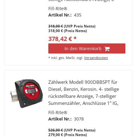
stelliger Summenzähler, Anschlüsse
Fill-Rite®
1” IG, Durchfluss 20 - 75 l/min.
Artikel Nr.:
435
318,00 €
(UVP Preis Netto)
318,00 € (Preis Netto)
378,42 € *
In den Warenkorb
*
inkl. ges. MwSt.
zzgl.
Versandkosten
Zählwerk Modell 900DBBSPT für
Diesel, Benzin, Kerosin. 4- stellige
rückstellbare Anzeige, 7-stelliger
Summenzähler, Anschlüsse 1” IG,
Durchfluss 23 - 150 l/min.
Fill-Rite®
Artikel Nr.:
3078
526,00 €
(UVP Preis Netto)
279,00 € (Preis Netto)