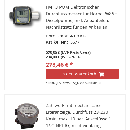
FMT 3 POM Elektronischer
Durchflussmesser für Hornet W85H
Dieselpumpe, inkl. Anbauteilen.
Nachrüstsatz für den Anbau an
W85H - für die schnelle und
Horn GmbH & Co.KG
unkomplizierte Nachrüstung.
Artikel Nr.:
5677
275,50 €
(UVP Preis Netto)
234,00 € (Preis Netto)
278,46 € *
In den Warenkorb
*
inkl. ges. MwSt.
zzgl.
Versandkosten
Zählwerk mit mechanischer
Literanzeige. Durchfuss 23-230
l/min. max. 10 bar. Anschlüsse 1
1/2" NPT IG, nicht eichfähig.