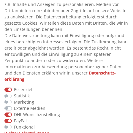
>
FAQ
z.B. Inhalte und Anzeigen zu personalisieren, Medien von
Drittanbietern einzubinden oder Zugriffe auf unsere Website
>
VERTRAG WIDERRUFEN
zu analysieren. Die Datenverarbeitung erfolgt erst durch
>
WIDERRUFSRECHT
gesetzte Cookies. Wir teilen diese Daten mit Dritten, die wir in
den Einstellungen benennen.
>
WIDERRUFSFORMULAR
Die Datenverarbeitung kann mit Einwilligung oder aufgrund
>
IMPRESSUM
eines berechtigten Interesses erfolgen. Die Zustimmung kann
erteilt oder abgelehnt werden. Es besteht das Recht, nicht
>
DATENSCHUTZERKLÄRUNG
einzuwilligen und die Einwilligung zu einem späteren
>
AGB
Zeitpunkt zu ändern oder zu widerrufen. Weitere
Informationen zur Verwendung personenbezogener Daten
>
KONTAKT
und den Diensten erklären wir in unserer
Daten­schutz­
erklärung
.
© Copyright 2026 by STU Tanktechnik
Essenziell
Alle Rechte vorbehalten.
Statistik
Marketing
Zahlungsarten
Externe Medien
DHL Wunschzustellung
PayPal
Funktional