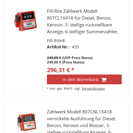
Fill-Rite Zählwerk Modell
807CL1X418 für Diesel, Benzin,
Kerosin. 3- stellige rückstellbare
Anzeige, 6-stelliger Summenzähler,
Anschlüsse 1” IG, Durchfluss 20 - 75
Fill-Rite®
l/min.
Artikel Nr.:
433
249,00 €
(UVP Preis Netto)
249,00 € (Preis Netto)
296,31 € *
In den Warenkorb
*
inkl. ges. MwSt.
zzgl.
Versandkosten
Zählwerk Modell 807CNL1X418
vernickelte Ausführung für Diesel,
Benzin, Kerosin und Wasser, 3-
stellige rückstellbare Anzeige, 6-