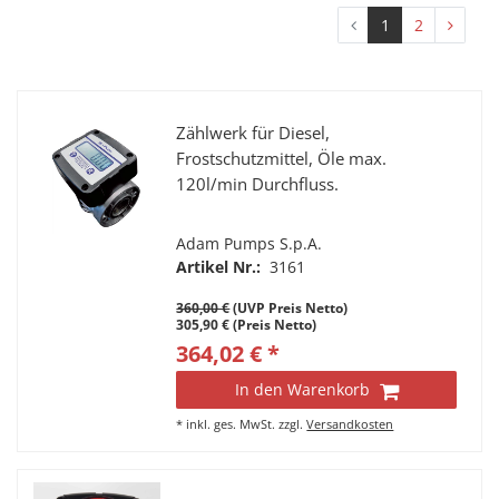
1
2
Zählwerk für Diesel,
Frostschutzmittel, Öle max.
120l/min Durchfluss.
Adam Pumps S.p.A.
Artikel Nr.:
3161
360,00 €
(UVP Preis Netto)
305,90 € (Preis Netto)
364,02 € *
In den Warenkorb
*
inkl. ges. MwSt.
zzgl.
Versandkosten