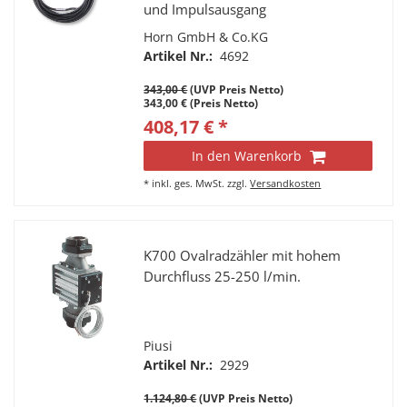
und Impulsausgang
Durchflussbereich 5-120 l/min.
Horn GmbH & Co.KG
Display nach Montage drehbar
Artikel Nr.:
4692
343,00 €
(UVP Preis Netto)
343,00 € (Preis Netto)
408,17 € *
In den Warenkorb
*
inkl. ges. MwSt.
zzgl.
Versandkosten
K700 Ovalradzähler mit hohem
Durchfluss 25-250 l/min.
Piusi
Artikel Nr.:
2929
1.124,80 €
(UVP Preis Netto)