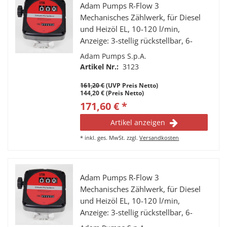
Adam Pumps R-Flow 3
Mechanisches Zählwerk, für Diesel
und Heizöl EL, 10-120 l/min,
Anzeige: 3-stellig rückstellbar, 6-
stelliger Summenzähler, Anschlüsse:
Adam Pumps S.p.A.
1” IG, nicht eichfähig.
Artikel Nr.:
3123
161,20 €
(UVP Preis Netto)
144,20 € (Preis Netto)
171,60 € *
Artikel anzeigen
*
inkl. ges. MwSt.
zzgl.
Versandkosten
Adam Pumps R-Flow 3
Mechanisches Zählwerk, für Diesel
und Heizöl EL, 10-120 l/min,
Anzeige: 3-stellig rückstellbar, 6-
stelliger Summenzähler, Anschlüsse: