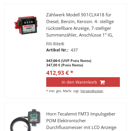
Zählwerk Modell 901CLX418 für
Diesel, Benzin, Kerosin. 4- stellige
rückstellbare Anzeige, 7-stelliger
Summenzähler, Anschlüsse 1” IG,
Durchfluss 23 - 150 l/min.
Fill-Rite®
Artikel Nr.:
437
347,00 €
(UVP Preis Netto)
347,00 € (Preis Netto)
412,93 € *
In den Warenkorb
*
inkl. ges. MwSt.
zzgl.
Versandkosten
Horn Tecalemit FMT3 Impulsgeber
POM Elektronischer
Durchflussmesser mit LCD Anzeige