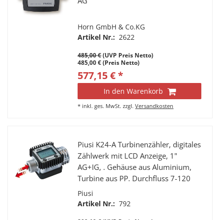
AG
Horn GmbH & Co.KG
Artikel Nr.:
2622
485,00 €
(UVP Preis Netto)
485,00 € (Preis Netto)
577,15 € *
In den Warenkorb
*
inkl. ges. MwSt.
zzgl.
Versandkosten
Piusi K24-A Turbinenzähler, digitales
Zählwerk mit LCD Anzeige, 1"
AG+IG, . Gehäuse aus Aluminium,
Turbine aus PP. Durchfluss 7-120
l/min., Genauigkeit ±1%, max.
Piusi
20Bar Betriebsdruck, Display 360°
Artikel Nr.:
792
drehbar.