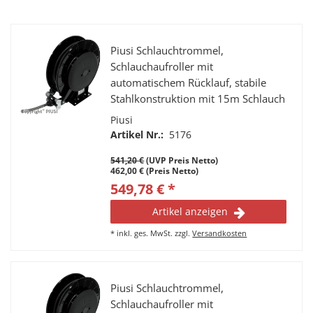
Piusi Schlauchtrommel,
Schlauchaufroller mit
automatischem Rücklauf, stabile
Stahlkonstruktion mit 15m Schlauch
geeignet für Druckluft und Wasser
Piusi
Artikel Nr.:
5176
541,20 €
(UVP Preis Netto)
462,00 € (Preis Netto)
549,78 € *
Artikel anzeigen
*
inkl. ges. MwSt.
zzgl.
Versandkosten
Piusi Schlauchtrommel,
Schlauchaufroller mit