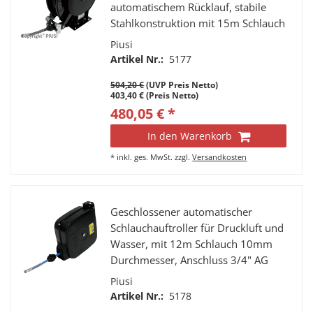
automatischem Rücklauf, stabile
Stahlkonstruktion mit 15m Schlauch
geeignet für Druckluft und Wasser
Piusi
Artikel Nr.:
5177
504,20 €
(UVP Preis Netto)
403,40 € (Preis Netto)
480,05 € *
In den Warenkorb
*
inkl. ges. MwSt.
zzgl.
Versandkosten
Geschlossener automatischer
Schlauchauftroller für Druckluft und
Wasser, mit 12m Schlauch 10mm
Durchmesser, Anschluss 3/4" AG
Piusi
Artikel Nr.:
5178