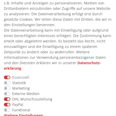
>
TANKANLAGEN
z.B. Inhalte und Anzeigen zu personalisieren, Medien von
>
ADBLUE® BETANKUNG
Drittanbietern einzubinden oder Zugriffe auf unsere Website
zu analysieren. Die Datenverarbeitung erfolgt erst durch
gesetzte Cookies. Wir teilen diese Daten mit Dritten, die wir in
INFORMATIONEN
den Einstellungen benennen.
Die Datenverarbeitung kann mit Einwilligung oder aufgrund
eines berechtigten Interesses erfolgen. Die Zustimmung kann
>
FAQ
erteilt oder abgelehnt werden. Es besteht das Recht, nicht
einzuwilligen und die Einwilligung zu einem späteren
>
VERTRAG WIDERRUFEN
Zeitpunkt zu ändern oder zu widerrufen. Weitere
>
WIDERRUFSRECHT
Informationen zur Verwendung personenbezogener Daten
und den Diensten erklären wir in unserer
Daten­schutz­
>
WIDERRUFSFORMULAR
erklärung
.
>
IMPRESSUM
Essenziell
>
DATENSCHUTZERKLÄRUNG
Statistik
>
AGB
Marketing
Externe Medien
>
KONTAKT
DHL Wunschzustellung
PayPal
Funktional
© Copyright 2026 by STU Tanktechnik
Weitere Einstellungen