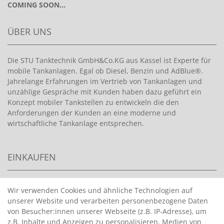
COMING SOON...
ÜBER UNS
Die STU Tanktechnik GmbH&Co.KG aus Kassel ist Experte für
mobile Tankanlagen. Egal ob Diesel, Benzin und AdBlue®.
Jahrelange Erfahrungen im Vertrieb von Tankanlagen und
unzählige Gespräche mit Kunden haben dazu geführt ein
Konzept mobiler Tankstellen zu entwickeln die den
Anforderungen der Kunden an eine moderne und
wirtschaftliche Tankanlage entsprechen.
EINKAUFEN
>
HANDPUMPEN FÜR BENZIN
Wir verwenden Cookies und ähnliche Technologien auf
unserer Website und verarbeiten personenbezogene Daten
>
HANDPUMPEN FÜR ÖLE
von Besucher:innen unserer Webseite (z.B. IP-Adresse), um
>
TANKANLAGEN
z.B. Inhalte und Anzeigen zu personalisieren, Medien von