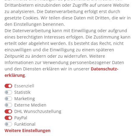
>
ADBLUE® BETANKUNG
Drittanbietern einzubinden oder Zugriffe auf unsere Website
zu analysieren. Die Datenverarbeitung erfolgt erst durch
gesetzte Cookies. Wir teilen diese Daten mit Dritten, die wir in
INFORMATIONEN
den Einstellungen benennen.
Die Datenverarbeitung kann mit Einwilligung oder aufgrund
eines berechtigten Interesses erfolgen. Die Zustimmung kann
>
FAQ
erteilt oder abgelehnt werden. Es besteht das Recht, nicht
einzuwilligen und die Einwilligung zu einem späteren
>
VERTRAG WIDERRUFEN
Zeitpunkt zu ändern oder zu widerrufen. Weitere
>
WIDERRUFSRECHT
Informationen zur Verwendung personenbezogener Daten
und den Diensten erklären wir in unserer
Daten­schutz­
>
WIDERRUFSFORMULAR
erklärung
.
>
IMPRESSUM
Essenziell
>
DATENSCHUTZERKLÄRUNG
Statistik
>
AGB
Marketing
Externe Medien
>
KONTAKT
DHL Wunschzustellung
PayPal
Funktional
© Copyright 2026 by STU Tanktechnik
Weitere Einstellungen
Alle Rechte vorbehalten.