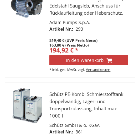
Edelstahl Saugsieb, Anschluss für
Rücklaufleitung oder Heberschutz,
Anschlüsse 1" IG sowie 1"
Adam Pumps S.p.A.
Ovalflansch druckseitig,
Artikel Nr.:
293
Netzschalter, 2m Kabel mit
219,40 €
(UVP Preis Netto)
Schukostecker.
163,80 € (Preis Netto)
194,92 € *
In den Warenkorb
*
inkl. ges. MwSt.
zzgl.
Versandkosten
Schütz PE-Kombi Schmierstofftank
doppelwandig, Lager- und
Transportzulassung, Inhalt max.
1000 l
Schütz GmbH & o. KGaA
Artikel Nr.:
361