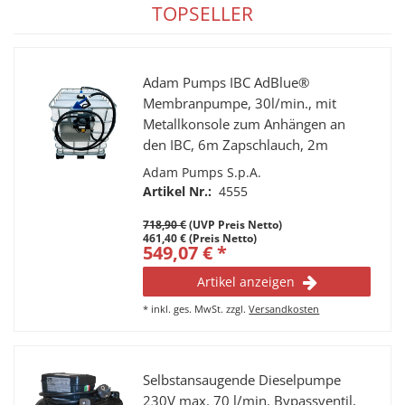
TOPSELLER
Adam Pumps IBC AdBlue®
Membranpumpe, 30l/min., mit
Metallkonsole zum Anhängen an
den IBC, 6m Zapschlauch, 2m
Saugschlauch, SEC IBC Adapter,
Adam Pumps S.p.A.
automatische Zapfpistole mit
Artikel Nr.:
4555
Edelstahl Auslaufrohr
718,90 €
(UVP Preis Netto)
461,40 € (Preis Netto)
549,07 € *
Artikel anzeigen
*
inkl. ges. MwSt.
zzgl.
Versandkosten
Selbstansaugende Dieselpumpe
230V max. 70 l/min. Bypassventil,