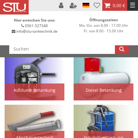
☰
0,00 €
Öffnungszeiten
Hier erreichen Sie uns:
Mo.-Do. von 8.00 - 17.00 Uhr
0561-527348
Fr. von 8.00 - 15.00 Uhr
info@stu-tanktechnik.de
Adblue® Betankung
Diesel Betankung
Abschmiertechnik
Frischölversorgung