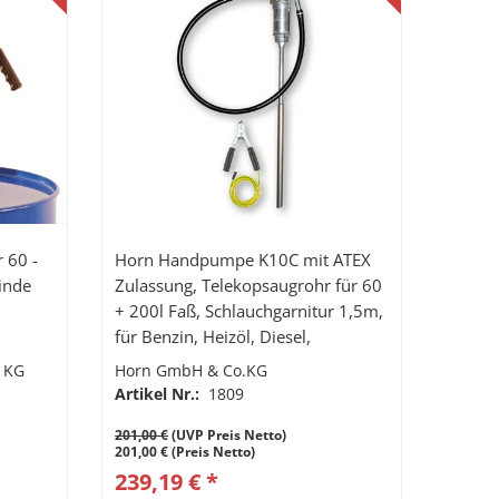
 60 -
Horn Handpumpe K10C mit ATEX
winde
Zulassung, Telekopsaugrohr für 60
+ 200l Faß, Schlauchgarnitur 1,5m,
für Benzin, Heizöl, Diesel,
Kühlerfrostschutz und
 KG
Horn GmbH & Co.KG
Potentialausgleichskabel
Artikel Nr.:
1809
201,00 €
(UVP Preis Netto)
201,00 € (Preis Netto)
239,19 € *