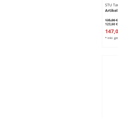
STU Ta
Artikel
135,00 €
123,60 €
147,0
*
inkl. g