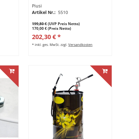
passend für 208 Liter Stahlfässer.
Piusi
Förderleistung max. 38l pro 100
Artikel Nr.:
5510
Umdrehungen
199,80 €
(UVP Preis Netto)
170,00 € (Preis Netto)
202,30 € *
*
inkl. ges. MwSt.
zzgl.
Versandkosten