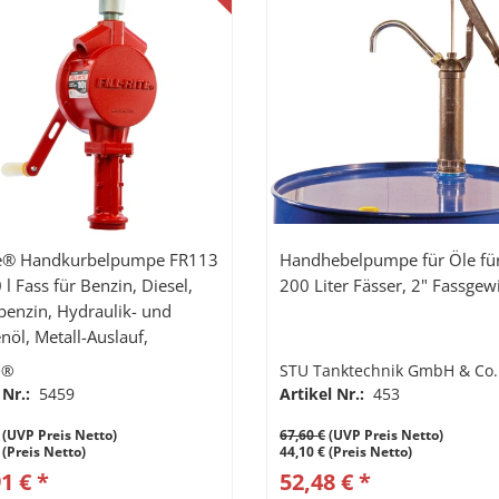
ite® Handkurbelpumpe FR113
Handhebelpumpe für Öle für
 l Fass für Benzin, Diesel,
200 Liter Fässer, 2" Fassge
tbenzin, Hydraulik- und
ll-Auslauf,
opsaugrohr
te®
STU Tanktechnik GmbH & Co.
 Nr.:
5459
Artikel Nr.:
453
(UVP Preis Netto)
67,60 €
(UVP Preis Netto)
 (Preis Netto)
44,10 € (Preis Netto)
1 € *
52,48 € *