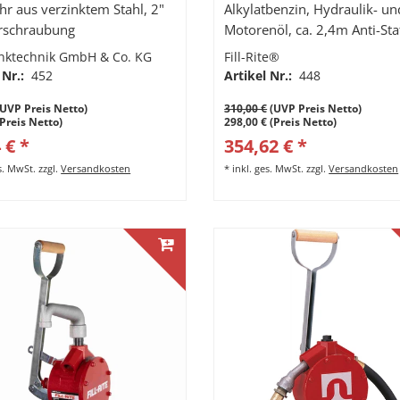
hr aus verzinktem Stahl, 2"
Alkylatbenzin, Hydraulik- un
rschraubung
Motorenöl, ca. 2,4m Anti-Sta
erstellbar, 1m Schlauch mit
Schlauch, gebogenes Metall-
nktechnik GmbH & Co. KG
Fill-Rite®
.
Auslaufrohr.
 Nr.:
452
Artikel Nr.:
448
UVP Preis Netto)
310,00 €
(UVP Preis Netto)
(Preis Netto)
298,00 € (Preis Netto)
 € *
354,62 € *
es. MwSt.
zzgl.
Versandkosten
*
inkl. ges. MwSt.
zzgl.
Versandkosten