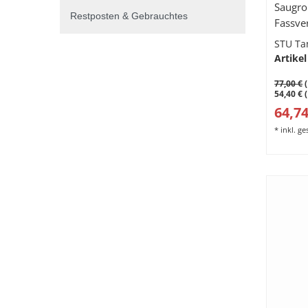
Saugro
Restposten & Gebrauchtes
Fassve
höhenv
STU Ta
Auslauf
Artikel
77,00 €
(
54,40 € 
64,74
*
inkl. g