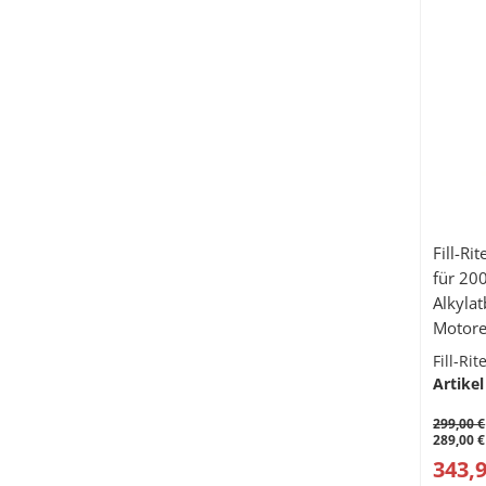
Fill-R
für 200
Alkyla
Motorenöl, Meta
Telesk
Fill-Ri
Artikel
299,00 €
289,00 €
343,9