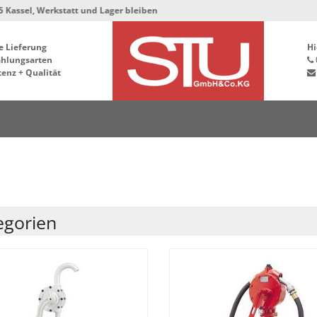
att und Lager bleiben in der Hafenstrasse 76, 34125 Kassel ***
e Lieferung
Hi
ahlungsarten
enz + Qualität
egorien