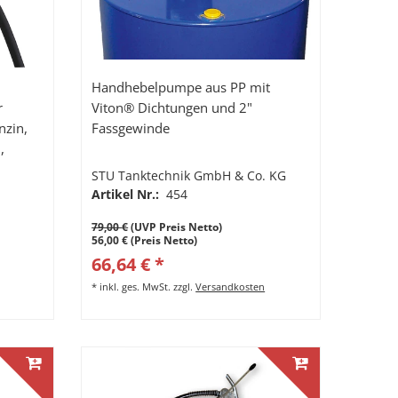
Handhebelpumpe aus PP mit
r
Viton® Dichtungen und 2"
nzin,
Fassgewinde
,
r.
STU Tanktechnik GmbH & Co. KG
.
Artikel Nr.:
454
79,00 €
(UVP Preis Netto)
56,00 € (Preis Netto)
66,64 € *
*
inkl. ges. MwSt.
zzgl.
Versandkosten