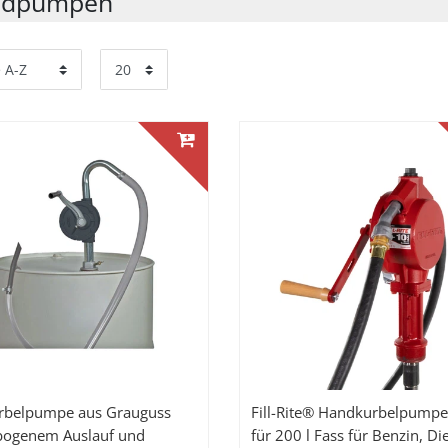
ndpumpen
rbelpumpe aus Grauguss
Fill-Rite® Handkurbelpump
bogenem Auslauf und
für 200 l Fass für Benzin, Die