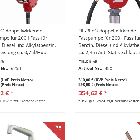
ite® doppeltwirkende
Fill-Rite® doppeltwirkende
mpe für 200 l Fass für
Fasspumpe für 200 l Fass fü
 Diesel und Alkylatbenzin.
Benzin, Diesel und Alkylatbe
eistung ca. 0,76l/Hub.
ca. 2,4m Anti-Statik Schlauch
gebogenes Metall-Auslaufroh
te®
Fill-Rite®
Förderleistung ca. 0,76l/Hub
 Nr.:
6253
Artikel Nr.:
450
(UVP Preis Netto)
310,00 €
(UVP Preis Netto)
 (Preis Netto)
298,00 € (Preis Netto)
2 € *
354,62 € *
es. MwSt.
zzgl.
Versandkosten
*
inkl. ges. MwSt.
zzgl.
Versandkosten