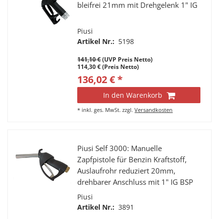
bleifrei 21mm mit Drehgelenk 1" IG
Piusi
Artikel Nr.:
5198
141,10 €
(UVP Preis Netto)
114,30 € (Preis Netto)
136,02 € *
In den Warenkorb
*
inkl. ges. MwSt.
zzgl.
Versandkosten
Piusi Self 3000: Manuelle
Zapfpistole für Benzin Kraftstoff,
Auslaufrohr reduziert 20mm,
drehbarer Anschluss mit 1" IG BSP
Piusi
Artikel Nr.:
3891