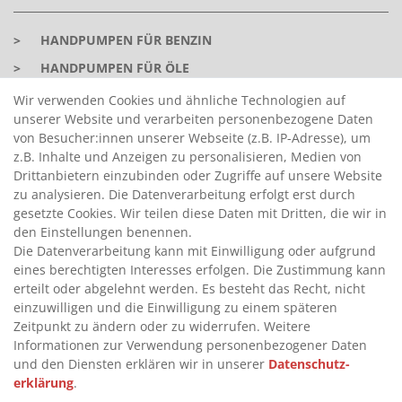
>
HANDPUMPEN FÜR BENZIN
>
HANDPUMPEN FÜR ÖLE
>
TANKANLAGEN
Wir verwenden Cookies und ähnliche Technologien auf
unserer Website und verarbeiten personenbezogene Daten
>
ADBLUE® BETANKUNG
von Besucher:innen unserer Webseite (z.B. IP-Adresse), um
z.B. Inhalte und Anzeigen zu personalisieren, Medien von
Drittanbietern einzubinden oder Zugriffe auf unsere Website
INFORMATIONEN
zu analysieren. Die Datenverarbeitung erfolgt erst durch
gesetzte Cookies. Wir teilen diese Daten mit Dritten, die wir in
>
FAQ
den Einstellungen benennen.
Die Datenverarbeitung kann mit Einwilligung oder aufgrund
>
VERTRAG WIDERRUFEN
eines berechtigten Interesses erfolgen. Die Zustimmung kann
>
WIDERRUFSRECHT
erteilt oder abgelehnt werden. Es besteht das Recht, nicht
einzuwilligen und die Einwilligung zu einem späteren
>
WIDERRUFSFORMULAR
Zeitpunkt zu ändern oder zu widerrufen. Weitere
>
IMPRESSUM
Informationen zur Verwendung personenbezogener Daten
und den Diensten erklären wir in unserer
Daten­schutz­
>
DATENSCHUTZERKLÄRUNG
erklärung
.
>
AGB