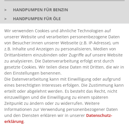
>
HANDPUMPEN FÜR BENZIN
>
HANDPUMPEN FÜR ÖLE
>
TANKANLAGEN
Wir verwenden Cookies und ähnliche Technologien auf
>
ADBLUE® BETANKUNG
unserer Website und verarbeiten personenbezogene Daten
von Besucher:innen unserer Webseite (z.B. IP-Adresse), um
z.B. Inhalte und Anzeigen zu personalisieren, Medien von
INFORMATIONEN
Drittanbietern einzubinden oder Zugriffe auf unsere Website
zu analysieren. Die Datenverarbeitung erfolgt erst durch
gesetzte Cookies. Wir teilen diese Daten mit Dritten, die wir in
>
FAQ
den Einstellungen benennen.
Die Datenverarbeitung kann mit Einwilligung oder aufgrund
>
VERTRAG WIDERRUFEN
eines berechtigten Interesses erfolgen. Die Zustimmung kann
>
WIDERRUFSRECHT
erteilt oder abgelehnt werden. Es besteht das Recht, nicht
einzuwilligen und die Einwilligung zu einem späteren
>
WIDERRUFSFORMULAR
Zeitpunkt zu ändern oder zu widerrufen. Weitere
>
IMPRESSUM
Informationen zur Verwendung personenbezogener Daten
und den Diensten erklären wir in unserer
Daten­schutz­
>
DATENSCHUTZERKLÄRUNG
erklärung
.
>
AGB