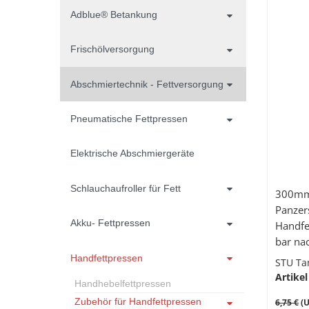
Adblue® Betankung
Frischölversorgung
Abschmiertechnik - Fettversorgung
Pneumatische Fettpressen
Elektrische Abschmiergeräte
Schlauchaufroller für Fett
300mm
Panzer
Akku- Fettpressen
Handfe
bar na
Handfettpressen
STU Ta
Artikel
Handhebelfettpressen
Zubehör für Handfettpressen
6,75 €
(U