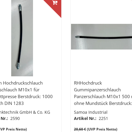
 Hochdruckschlauch
RHHochdruck
schlauch M10x1 für
Gummipanzerschlauch
ttpresse Berstdruck: 1000
Panzerschlauch M10x1 50
ch DIN 1283
ohne Mundstück Berstdruck
bar
nktechnik GmbH & Co. KG
Samoa Industrial
 Nr.:
2590
Artikel Nr.:
2251
VP Preis Netto)
20,60 €
(UVP Preis Netto)