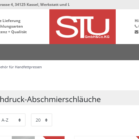
34125 Kassel, Werkstatt und Lager bleiben in der Hafenstrasse 76, 34125 Ka
e Lieferung
Hi
ahlungsarten
enz + Qualität
ehör für Handfettpressen
hdruck-Abschmierschläuche