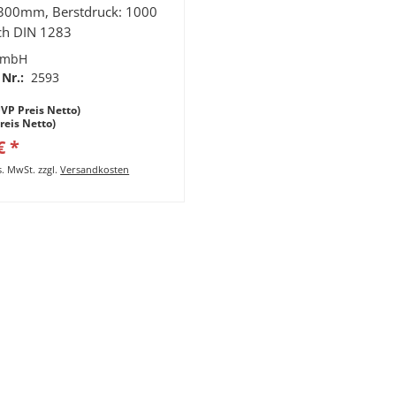
300mm, Berstdruck: 1000
ch DIN 1283
GmbH
 Nr.:
2593
VP Preis Netto)
Preis Netto)
€ *
es. MwSt.
zzgl.
Versandkosten