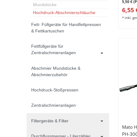
5,50 € (
Mundstücke
6,55 
Hochdruck-Abschmierschläuche
*
inkl. g
Fett- Füllgeräte für Handfettpressen
& Fettkartuschen
Fettfüllgeräte für
Zentralschmieranlagen
Abschmier Mundstücke &
Abschmierzubehör
Hochdruck-Stoßpressen
Zentralschmieranlagen
Filtergeräte & Filter
Mato H
PH-30C
Durchflussmesser - Literzähler