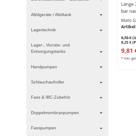
Länge 
bar na
Altölgeräte / Altöltank
Mato 
Artikel
Lagertechnik
9,70 €
(U
8,25 € (
Lager-, Vorrats- und
9,81 
Entsorgungstanks
*
inkl. g
Handpumpen
Schlauchaufroller
Fass & IBC-Zubehör
Doppelmembranpumpen
Fasspumpen