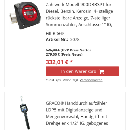
Zählwerk Modell 900DBBSPT für
Diesel, Benzin, Kerosin. 4- stellige
rückstellbare Anzeige, 7-stelliger
Summenzähler, Anschlüsse 1” IG,
Durchfluss 23 - 150 l/min.
Fill-Rite®
Artikel Nr.:
3078
526,00 €
(UVP Preis Netto)
279,00 € (Preis Netto)
332,01 € *
In den Warenkorb
*
inkl. ges. MwSt.
zzgl.
Versandkosten
GRACO® Handdurchlaufzähler
LDP5 mit Digitalanzeige und
Mengenvorwahl, Handgriff mit
Drehgelenk 1/2" IG, gebogenes
Auslaufrohr ø 16mm mit