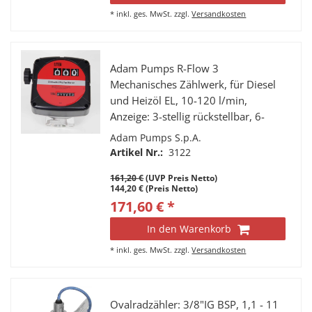
*
inkl. ges. MwSt.
zzgl.
Versandkosten
Adam Pumps R-Flow 3
Mechanisches Zählwerk, für Diesel
und Heizöl EL, 10-120 l/min,
Anzeige: 3-stellig rückstellbar, 6-
stelliger Summenzähler, Anschlüsse:
Adam Pumps S.p.A.
1” IG, nicht eichfähig.
Artikel Nr.:
3122
161,20 €
(UVP Preis Netto)
144,20 € (Preis Netto)
171,60 € *
In den Warenkorb
*
inkl. ges. MwSt.
zzgl.
Versandkosten
Ovalradzähler: 3/8"IG BSP, 1,1 - 11