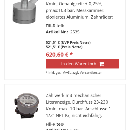
l/min, Genauigkeit: ± 0,25%,
pmax:103 bar. Messkammer:
eloxiertes Aluminium, Zahnräder:
Ryton, Wellen: Edelstahl,
Fill-Rite®
Dichtungen: Teflon, HallEffect
Artikel Nr.:
2535
Sensor mit 4 Magneten ca. 750 ppl
521,51 €
(UVP Preis Netto)
521,51 € (Preis Netto)
620,60 € *
In den Warenkorb
*
inkl. ges. MwSt.
zzgl.
Versandkosten
Zählwerk mit mechanischer
Literanzeige. Durchfuss 23-230
l/min. max. 10 bar. Anschlüsse 1
1/2" NPT IG, nicht eichfähig.
Fill-Rite®