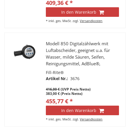
409,36 € *
In den Warenkorb
*
inkl. ges. MwSt.
zzgl.
Versandkosten
Modell 850 Digitalzählwerk mit
Luftabscheider, geeignet u.a. für
Wasser, milde Säuren, Seifen,
Reinigungsmittel, AdBlue®,
Flüssigdünger
Fill-Rite®
Artikel Nr.:
3676
416,00 €
(UVP Preis Netto)
383,00 € (Preis Netto)
455,77 € *
In den Warenkorb
*
inkl. ges. MwSt.
zzgl.
Versandkosten