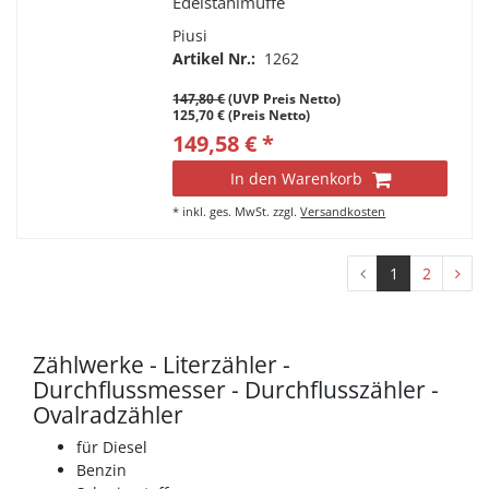
Edelstahlmuffe
Piusi
Artikel Nr.:
1262
147,80 €
(UVP Preis Netto)
125,70 € (Preis Netto)
149,58 € *
In den Warenkorb
*
inkl. ges. MwSt.
zzgl.
Versandkosten
1
2
Zählwerke - Literzähler -
Durchflussmesser - Durchflusszähler -
Ovalradzähler
für Diesel
Benzin