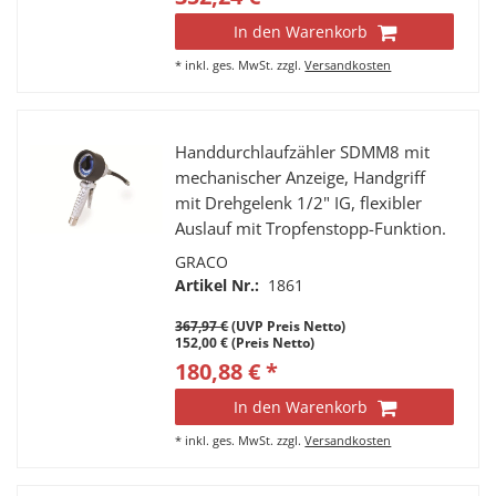
In den Warenkorb
*
inkl. ges. MwSt.
zzgl.
Versandkosten
Handdurchlaufzähler SDMM8 mit
mechanischer Anzeige, Handgriff
mit Drehgelenk 1/2" IG, flexibler
Auslauf mit Tropfenstopp-Funktion.
Durchfluss max. 16 l/min.
GRACO
Artikel Nr.:
1861
367,97 €
(UVP Preis Netto)
152,00 € (Preis Netto)
180,88 € *
In den Warenkorb
*
inkl. ges. MwSt.
zzgl.
Versandkosten