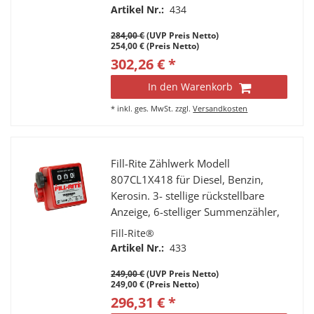
Durchflussrichtung vertikal von
Artikel Nr.:
434
oben nach unten mit integriertem
284,00 €
(UVP Preis Netto)
Schmutzfänger
254,00 € (Preis Netto)
302,26 € *
In den Warenkorb
*
inkl. ges. MwSt.
zzgl.
Versandkosten
Fill-Rite Zählwerk Modell
807CL1X418 für Diesel, Benzin,
Kerosin. 3- stellige rückstellbare
Anzeige, 6-stelliger Summenzähler,
Anschlüsse 1” IG, Durchfluss 20 - 75
Fill-Rite®
l/min.
Artikel Nr.:
433
249,00 €
(UVP Preis Netto)
249,00 € (Preis Netto)
296,31 € *