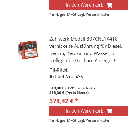
In den Warenkorb
*
inkl. ges. MwSt.
zzgl.
Versandkosten
Zählwerk Modell 807CNL1X418
vernickelte Ausführung für Diesel,
Benzin, Kerosin und Wasser, 3-
stellige rückstellbare Anzeige, 6-
stelliger Summenzähler, Anschlüsse
Fill-Rite®
1” IG, Durchfluss 20 - 75 l/min.
Artikel Nr.:
435
318,00 €
(UVP Preis Netto)
318,00 € (Preis Netto)
378,42 € *
In den Warenkorb
*
inkl. ges. MwSt.
zzgl.
Versandkosten