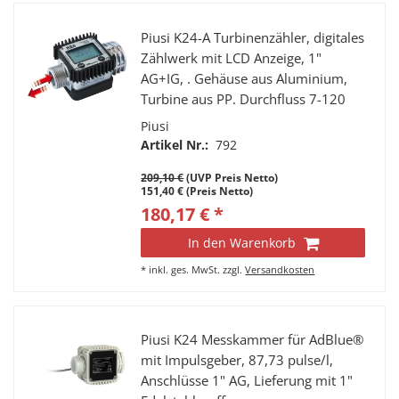
Piusi K24-A Turbinenzähler, digitales
Zählwerk mit LCD Anzeige, 1"
AG+IG, . Gehäuse aus Aluminium,
Turbine aus PP. Durchfluss 7-120
l/min., Genauigkeit ±1%, max.
Piusi
20Bar Betriebsdruck, Display 360°
Artikel Nr.:
792
drehbar.
209,10 €
(UVP Preis Netto)
151,40 € (Preis Netto)
180,17 € *
In den Warenkorb
*
inkl. ges. MwSt.
zzgl.
Versandkosten
Piusi K24 Messkammer für AdBlue®
mit Impulsgeber, 87,73 pulse/l,
Anschlüsse 1" AG, Lieferung mit 1"