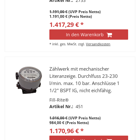
Artikel Nr.:
2733
1.191,00 €
(UVP Preis Netto)
1.191,00 € (Preis Netto)
1.417,29 € *
In den Warenkorb
*
inkl. ges. MwSt.
zzgl.
Versandkosten
Zählwerk mit mechanischer
Literanzeige. Durchlfuss 23-230
l/min. max. 10 bar. Anschlüsse 1
1/2" BSPT IG, nicht eichfähig.
Fill-Rite®
Artikel Nr.:
451
1.016,00 €
(UVP Preis Netto)
984,00 € (Preis Netto)
1.170,96 € *