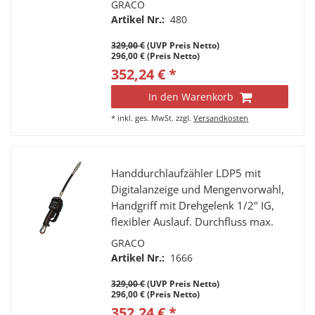
GRACO
Tropfenstopp-Funktion. Durchfluss
Artikel Nr.:
480
max. 19 l/min.
329,00 €
(UVP Preis Netto)
296,00 € (Preis Netto)
352,24 € *
In den Warenkorb
*
inkl. ges. MwSt.
zzgl.
Versandkosten
Handdurchlaufzähler LDP5 mit
Digitalanzeige und Mengenvorwahl,
Handgriff mit Drehgelenk 1/2" IG,
flexibler Auslauf. Durchfluss max.
19 l/min.
GRACO
Artikel Nr.:
1666
329,00 €
(UVP Preis Netto)
296,00 € (Preis Netto)
352,24 € *