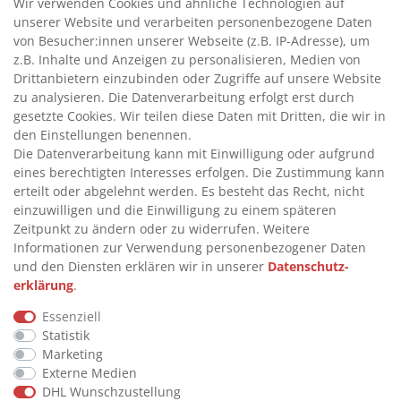
Wir verwenden Cookies und ähnliche Technologien auf
unserer Website und verarbeiten personenbezogene Daten
>
HANDPUMPEN FÜR ÖLE
von Besucher:innen unserer Webseite (z.B. IP-Adresse), um
>
TANKANLAGEN
z.B. Inhalte und Anzeigen zu personalisieren, Medien von
>
ADBLUE® BETANKUNG
Drittanbietern einzubinden oder Zugriffe auf unsere Website
zu analysieren. Die Datenverarbeitung erfolgt erst durch
gesetzte Cookies. Wir teilen diese Daten mit Dritten, die wir in
INFORMATIONEN
den Einstellungen benennen.
Die Datenverarbeitung kann mit Einwilligung oder aufgrund
eines berechtigten Interesses erfolgen. Die Zustimmung kann
>
FAQ
erteilt oder abgelehnt werden. Es besteht das Recht, nicht
einzuwilligen und die Einwilligung zu einem späteren
>
VERTRAG WIDERRUFEN
Zeitpunkt zu ändern oder zu widerrufen. Weitere
>
WIDERRUFSRECHT
Informationen zur Verwendung personenbezogener Daten
und den Diensten erklären wir in unserer
Daten­schutz­
>
WIDERRUFSFORMULAR
erklärung
.
>
IMPRESSUM
Essenziell
>
DATENSCHUTZERKLÄRUNG
Statistik
>
AGB
Marketing
Externe Medien
>
KONTAKT
DHL Wunschzustellung