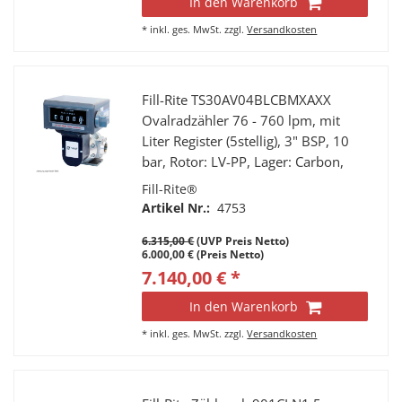
In den Warenkorb
*
inkl. ges. MwSt.
zzgl.
Versandkosten
Fill-Rite TS30AV04BLCBMXAXX
Ovalradzähler 76 - 760 lpm, mit
Liter Register (5stellig), 3" BSP, 10
bar, Rotor: LV-PP, Lager: Carbon,
kein Pulser, Dichtungen: Viton
Fill-Rite®
Artikel Nr.:
4753
6.315,00 €
(UVP Preis Netto)
6.000,00 € (Preis Netto)
7.140,00 € *
In den Warenkorb
*
inkl. ges. MwSt.
zzgl.
Versandkosten