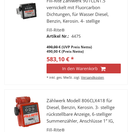
Fill-Rite Zählwerk 901CLN1.5
vernickelt mit Fluorcarbon
Dichtungen, für Wasser Diesel,
Benzin, Kerosin. 4- stellige
rückstellbare Anzeige, 7-stelliger
Fill-Rite®
Summenzähler, Anschlüsse 1 1/2"
Artikel Nr.:
4475
NPT IG, Durchfluss 23 - 150 l/min.
490,00 €
(UVP Preis Netto)
Genauigkeit ±2%
490,00 € (Preis Netto)
583,10 € *
In den Warenkorb
*
inkl. ges. MwSt.
zzgl.
Versandkosten
Zählwerk Modell 806CLX418 für
Diesel, Benzin, Kerosin. 3- stellige
rückstellbare Anzeige, 6-stelliger
Summenzähler, Anschlüsse 1” IG,
Durchfluss 20 - 75 l/min.
Fill-Rite®