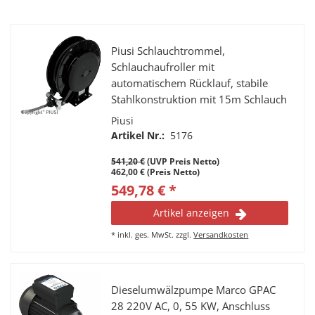
Piusi Schlauchtrommel,
Schlauchaufroller mit
automatischem Rücklauf, stabile
Stahlkonstruktion mit 15m Schlauch
geeignet für Druckluft und Wasser
Piusi
Artikel Nr.:
5176
541,20 €
(UVP Preis Netto)
462,00 € (Preis Netto)
549,78 € *
Artikel anzeigen
*
inkl. ges. MwSt.
zzgl.
Versandkosten
Dieselumwälzpumpe Marco GPAC
28 220V AC, 0, 55 KW, Anschluss