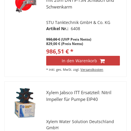
mit 20m DN19-1SN Schlauch und
Schwenkarm
STU Tanktechnik GmbH & Co. KG
Artikel Nr.:
6408
950,00 €
(UVP Preis Netto)
829,00 € (Preis Netto)
986,51 € *
In den Warenkorb
*
inkl. ges. MwSt.
zzgl.
Versandkosten
Xylem Jabsco ITT Ersatzteil: Nitril
Impeller für Pumpe EIP40
Xylem Water Solution Deutschland
GmbH