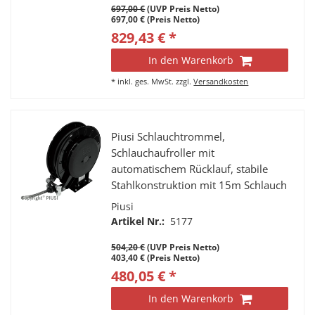
697,00 €
(UVP Preis Netto)
697,00 € (Preis Netto)
829,43 € *
In den Warenkorb
*
inkl. ges. MwSt.
zzgl.
Versandkosten
Piusi Schlauchtrommel,
Schlauchaufroller mit
automatischem Rücklauf, stabile
Stahlkonstruktion mit 15m Schlauch
geeignet für Druckluft und Wasser
Piusi
Artikel Nr.:
5177
504,20 €
(UVP Preis Netto)
403,40 € (Preis Netto)
480,05 € *
In den Warenkorb