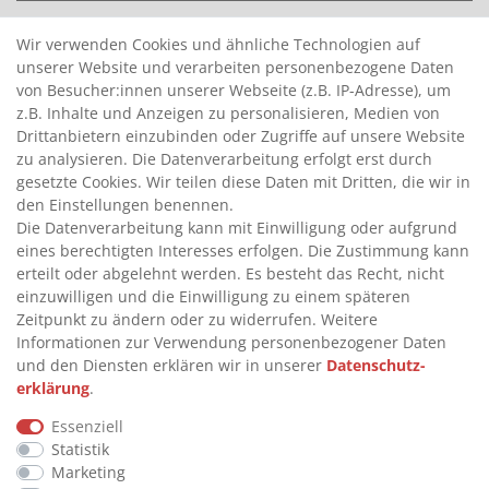
>
HANDPUMPEN FÜR BENZIN
Wir verwenden Cookies und ähnliche Technologien auf
unserer Website und verarbeiten personenbezogene Daten
>
HANDPUMPEN FÜR ÖLE
von Besucher:innen unserer Webseite (z.B. IP-Adresse), um
>
TANKANLAGEN
z.B. Inhalte und Anzeigen zu personalisieren, Medien von
>
ADBLUE® BETANKUNG
Drittanbietern einzubinden oder Zugriffe auf unsere Website
zu analysieren. Die Datenverarbeitung erfolgt erst durch
gesetzte Cookies. Wir teilen diese Daten mit Dritten, die wir in
INFORMATIONEN
den Einstellungen benennen.
Die Datenverarbeitung kann mit Einwilligung oder aufgrund
eines berechtigten Interesses erfolgen. Die Zustimmung kann
>
FAQ
erteilt oder abgelehnt werden. Es besteht das Recht, nicht
einzuwilligen und die Einwilligung zu einem späteren
>
VERTRAG WIDERRUFEN
Zeitpunkt zu ändern oder zu widerrufen. Weitere
>
WIDERRUFSRECHT
Informationen zur Verwendung personenbezogener Daten
und den Diensten erklären wir in unserer
Daten­schutz­
>
WIDERRUFSFORMULAR
erklärung
.
>
IMPRESSUM
Essenziell
>
DATENSCHUTZERKLÄRUNG
Statistik
>
AGB
Marketing