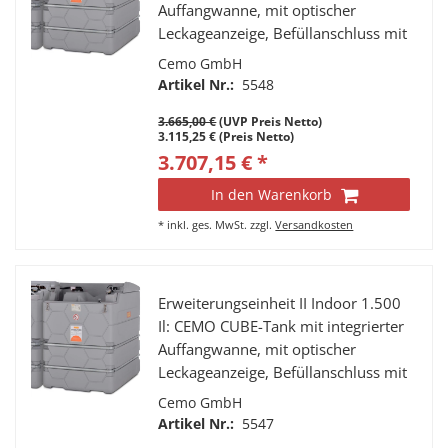
Auffangwanne, mit optischer
Leckageanzeige, Befüllanschluss mit
TW-Kupplung und Grenzwertgeber,
Cemo GmbH
Entlüftungskappe,
Artikel Nr.:
5548
Füllstandsanzeiger,
3.665,00 €
(UVP Preis Netto)
Entnahmeleitung mit Verbindung
3.115,25 € (Preis Netto)
zum 1. Tank
3.707,15 € *
In den Warenkorb
*
inkl. ges. MwSt.
zzgl.
Versandkosten
Erweiterungseinheit II Indoor 1.500
Il: CEMO CUBE-Tank mit integrierter
Auffangwanne, mit optischer
Leckageanzeige, Befüllanschluss mit
TW-Kupplung und Grenzwertgeber,
Cemo GmbH
Entlüftungskappe,
Artikel Nr.:
5547
Füllstandsanzeiger,