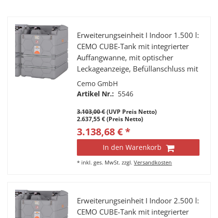
Erweiterungseinheit I Indoor 1.500 l:
CEMO CUBE-Tank mit integrierter
Auffangwanne, mit optischer
Leckageanzeige, Befüllanschluss mit
TW-Kupplung und Grenzwertgeber,
Cemo GmbH
Entlüftungskappe,
Artikel Nr.:
5546
Füllstandsanzeiger,
3.103,00 €
(UVP Preis Netto)
Entnahmeleitung mit Verbindung
2.637,55 € (Preis Netto)
zum 1. Tank
3.138,68 € *
In den Warenkorb
*
inkl. ges. MwSt.
zzgl.
Versandkosten
Erweiterungseinheit I Indoor 2.500 l:
CEMO CUBE-Tank mit integrierter