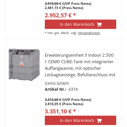
2.919,00 €
(UVP Preis Netto)
Entnahmeleitung mit Verbindung
2.481,15 € (Preis Netto)
zum 1. Tank
2.952,57 € *
In den Warenkorb
*
inkl. ges. MwSt.
zzgl.
Versandkosten
Erweiterungseinheit II Indoor 2.500
l: CEMO CUBE-Tank mit integrierter
Auffangwanne, mit optischer
Leckageanzeige, Befüllanschluss mit
TW-Kupplung und Grenzwertgeber,
Cemo GmbH
Entlüftungskappe,
Artikel Nr.:
6374
Füllstandsanzeiger,
3.313,00 €
(UVP Preis Netto)
Entnahmeleitung mit Verbindung
2.816,05 € (Preis Netto)
zum 1. Tank
3.351,10 € *
In den Warenkorb