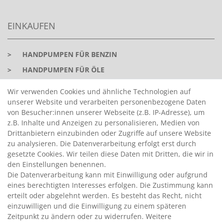
EINKAUFEN
>
HANDPUMPEN FÜR BENZIN
>
HANDPUMPEN FÜR ÖLE
>
TANKANLAGEN
Wir verwenden Cookies und ähnliche Technologien auf
>
ADBLUE® BETANKUNG
unserer Website und verarbeiten personenbezogene Daten
von Besucher:innen unserer Webseite (z.B. IP-Adresse), um
z.B. Inhalte und Anzeigen zu personalisieren, Medien von
INFORMATIONEN
Drittanbietern einzubinden oder Zugriffe auf unsere Website
zu analysieren. Die Datenverarbeitung erfolgt erst durch
gesetzte Cookies. Wir teilen diese Daten mit Dritten, die wir in
>
FAQ
den Einstellungen benennen.
Die Datenverarbeitung kann mit Einwilligung oder aufgrund
>
VERTRAG WIDERRUFEN
eines berechtigten Interesses erfolgen. Die Zustimmung kann
>
WIDERRUFSRECHT
erteilt oder abgelehnt werden. Es besteht das Recht, nicht
einzuwilligen und die Einwilligung zu einem späteren
>
WIDERRUFSFORMULAR
Zeitpunkt zu ändern oder zu widerrufen. Weitere
>
IMPRESSUM