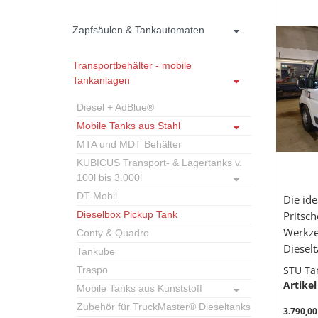
Zapfsäulen & Tankautomaten
Transportbehälter - mobile
Tankanlagen
Diesel + AdBlue®
Mobile Tanks aus Stahl
MTA und MDT Behälter
KUBICUS Transport- & Lagertanks v.
100l bis 3.000l
DT-Mobil
Die ide
Dieselbox Pickup Tank
Pritsc
Werkze
Conty & Quadro
Diesel
Tankube
STU Ta
Traspo
Artikel
Mobile Tanks aus Kunststoff
Zubehör für TruckMaster® Dieseltanks
3.790,00