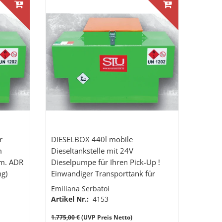
r
DIESELBOX 440l mobile
Dieseltankstelle mit 24V
em. ADR
Dieselpumpe für Ihren Pick-Up !
ng)
Einwandiger Transporttank für
Diesel zum unmittelbaren
Emiliana Serbatoi
Verbrauch gem. ADR 1.1.3.1c
Artikel Nr.:
4153
(Handwerkerregelung)
1.775,00 €
(UVP Preis Netto)