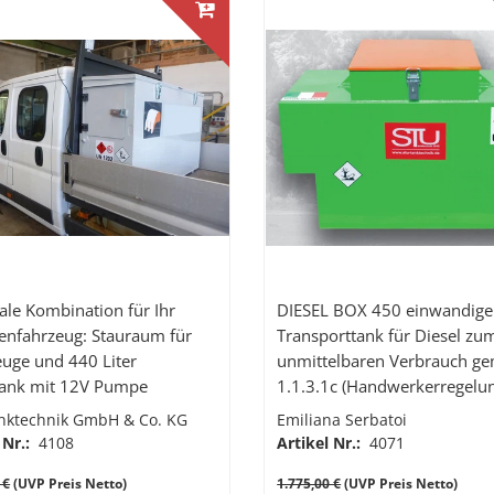
ale Kombination für Ihr
DIESEL BOX 450 einwandige
henfahrzeug: Stauraum für
Transporttank für Diesel zum
uge und 440 Liter
unmittelbaren Verbrauch g
tank mit 12V Pumpe
1.1.3.1c (Handwerkerregelu
nktechnik GmbH & Co. KG
Emiliana Serbatoi
 Nr.:
4108
Artikel Nr.:
4071
 €
(UVP Preis Netto)
1.775,00 €
(UVP Preis Netto)