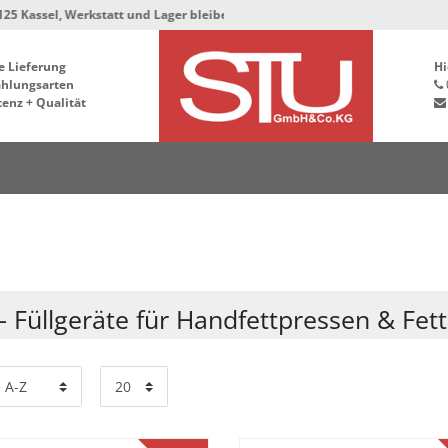
el, Werkstatt und Lager bleiben in der Hafenstrasse 76, 34125 Kassel ***
e Lieferung
Hi
ahlungsarten
enz + Qualität
t- Füllgeräte für Handfettpressen & Fet