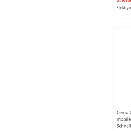
2.878
*
inkl. g
Cemo C
mobile 
Schnel