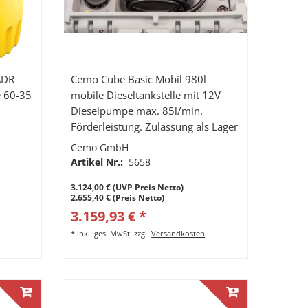
ADR
Cemo Cube Basic Mobil 980l
5
mobile Dieseltankstelle mit 12V
Dieselpumpe max. 85l/min.
Förderleistung. Zulassung als Lager
+ Transporttank, 4m
Cemo GmbH
Abfüllschlauch, automatisches
Artikel Nr.:
5658
Zapfventil
3.124,00 €
(UVP Preis Netto)
2.655,40 € (Preis Netto)
3.159,93 € *
*
inkl. ges. MwSt.
zzgl.
Versandkosten