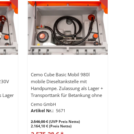
l
Cemo Cube Basic Mobil 980l
 230V
mobile Dieseltankstelle mit
Handpumpe. Zulassung als Lager +
s Lager
Transporttank für Betankung ohne
Strom z.B. Blackout.
Cemo GmbH
es
Artikel Nr.:
5671
2.546,00 €
(UVP Preis Netto)
2.164,10 € (Preis Netto)