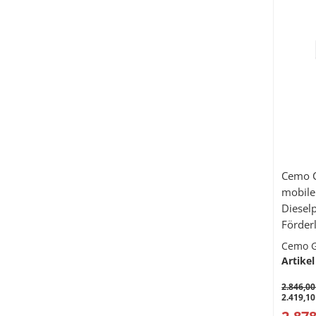
Cemo C
mobile
Diesel
Förderl
+ Tran
Cemo 
Abfüll
Artikel
Zapfven
2.846,00
2.419,10