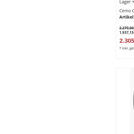
Lager 
Bauste
Cemo 
Artikel
2.279,00
1.937,15
2.305
*
inkl. g