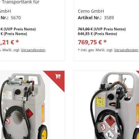
+ Transporttank für
llenbetankung.
GmbH
Cemo GmbH
 Nr.:
5670
Artikel Nr.:
3589
 €
(UVP Preis Netto)
761,00 €
(UVP Preis Netto)
 € (Preis Netto)
646,85 € (Preis Netto)
,21 € *
769,75 € *
es. MwSt.
zzgl.
Versandkosten
*
inkl. ges. MwSt.
zzgl.
Versandkosten