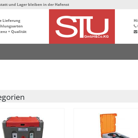
en in der Hafenstrasse 76, 34125 Kassel ***
e Lieferung
Hi
ahlungsarten
enz + Qualität
egorien