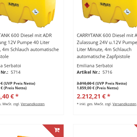
ANK 600 Diesel mit ADR
CARRYTANK 600 Diesel mit 
ung 12V Pumpe 40 Liter
Zulassung 24V u.12V Pumpe 60-3
, 4m Schlauch automatische
Liter Minute, 4m Schlauch
stole
automatische Zapfpistole
a Serbatoi
Emiliana Serbatoi
 Nr.:
5714
Artikel Nr.:
5716
 €
(UVP Preis Netto)
3.010,00 €
(UVP Preis Netto)
 € (Preis Netto)
1.859,00 € (Preis Netto)
,40 € *
2.212,21 € *
es. MwSt.
zzgl.
Versandkosten
*
inkl. ges. MwSt.
zzgl.
Versandkosten