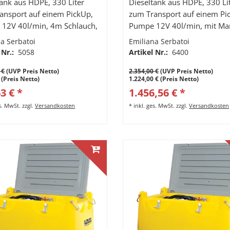
tank aus HDPE, 330 Liter
Dieseltank aus HDPE, 330 Li
ansport auf einem PickUp,
zum Transport auf einem Pi
12V 40l/min, 4m Schlauch,
Pumpe 12V 40l/min, mit M
 Zapfventil
Akku und 230V Ladegerät, 
a Serbatoi
Emiliana Serbatoi
Schlauch, autom. Zapfventil,
 Nr.:
5058
Artikel Nr.:
6400
Digitalzählwerk
 €
(UVP Preis Netto)
2.354,00 €
(UVP Preis Netto)
 (Preis Netto)
1.224,00 € (Preis Netto)
3 € *
1.456,56 € *
es. MwSt.
zzgl.
Versandkosten
*
inkl. ges. MwSt.
zzgl.
Versandkosten