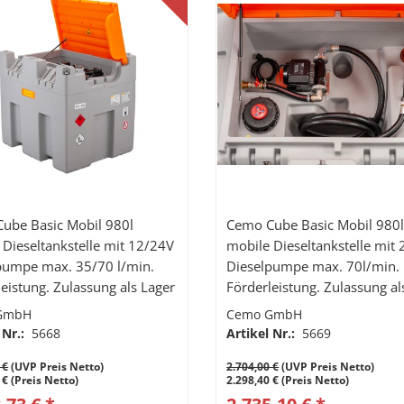
ube Basic Mobil 980l
Cemo Cube Basic Mobil 980
 Dieseltankstelle mit 12/24V
mobile Dieseltankstelle mit
pumpe max. 35/70 l/min.
Dieselpumpe max. 70l/min.
eistung. Zulassung als Lager
Förderleistung. Zulassung al
sporttank, 4m
+ Transporttank, 4m
GmbH
Cemo GmbH
schlauch, automatisches
Abfüllschlauch, automatisch
 Nr.:
5668
Artikel Nr.:
5669
til
Zapfventil
 €
(UVP Preis Netto)
2.704,00 €
(UVP Preis Netto)
 € (Preis Netto)
2.298,40 € (Preis Netto)