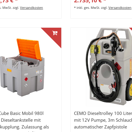
,73 € *
2.735,10 € *
es. MwSt.
zzgl.
Versandkosten
*
inkl. ges. MwSt.
zzgl.
Versandkosten
ube Basic Mobil 980l
CEMO Dieseltrolley 100 Liter
Dieseltankstelle mit
mit 12V Pumpe, 3m Schlauc
lkupplung. Zulassung als
automatischer Zapfpistole