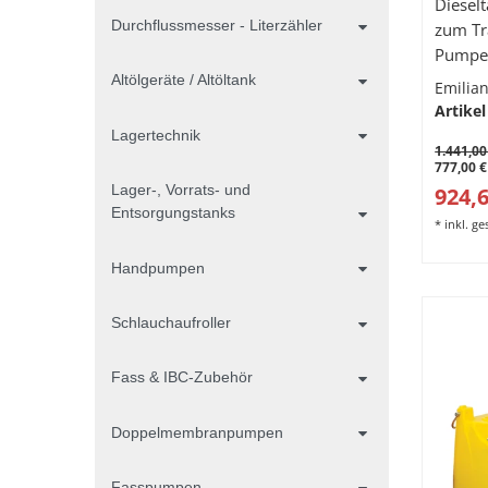
Diesel
Durchflussmesser - Literzähler
zum Tr
Pumpe 
autom.
Altölgeräte / Altöltank
Emilian
Artikel
Lagertechnik
1.441,00
777,00 €
Lager-, Vorrats- und
924,6
Entsorgungstanks
*
inkl. g
Handpumpen
Schlauchaufroller
Fass & IBC-Zubehör
Doppelmembranpumpen
Fasspumpen