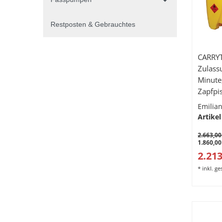
Restposten & Gebrauchtes
CARRYT
Zulass
Minute
Zapfpi
Emilian
Artikel
2.663,00
1.860,00
2.213
*
inkl. g