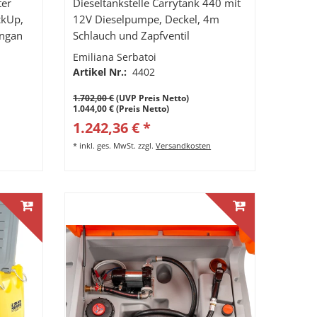
ter
Dieseltankstelle Carrytank 440 mit
ckUp,
12V Dieselpumpe, Deckel, 4m
angan
Schlauch und Zapfventil
4m
Emiliana Serbatoi
Artikel Nr.:
4402
1.702,00 €
(UVP Preis Netto)
1.044,00 € (Preis Netto)
1.242,36 € *
*
inkl. ges. MwSt.
zzgl.
Versandkosten