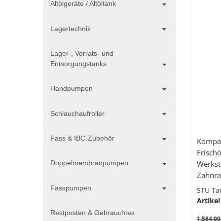
Altölgeräte / Altöltank
Lagertechnik
Lager-, Vorrats- und
Entsorgungstanks
Handpumpen
Schlauchaufroller
Fass & IBC-Zubehör
Kompaktan
Frisch
Werkst
Doppelmembranpumpen
Zahnra
Handdu
Fasspumpen
STU Ta
Drehge
Artikel
Restposten & Gebrauchtes
1.584,00