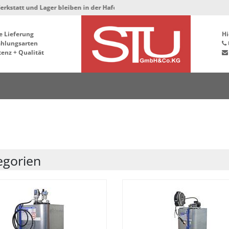
r bleiben in der Hafenstrasse 76, 34125 Kassel ***
e Lieferung
Hi
ahlungsarten
enz + Qualität
egorien