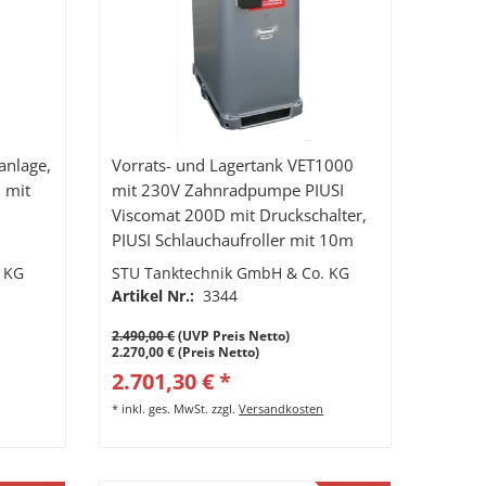
anlage,
Vorrats- und Lagertank VET1000
 mit
mit 230V Zahnradpumpe PIUSI
Viscomat 200D mit Druckschalter,
PIUSI Schlauchaufroller mit 10m
Hochdruckschlauch und
 KG
STU Tanktechnik GmbH & Co. KG
Handdurchlaufzähler K400
Artikel Nr.:
3344
2.490,00 €
(UVP Preis Netto)
2.270,00 € (Preis Netto)
2.701,30 € *
*
inkl. ges. MwSt.
zzgl.
Versandkosten