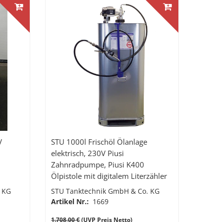
V
STU 1000l Frischöl Ölanlage
elektrisch, 230V Piusi
Zahnradpumpe, Piusi K400
Ölpistole mit digitalem Literzähler
 KG
STU Tanktechnik GmbH & Co. KG
Artikel Nr.:
1669
1.708,00 €
(UVP Preis Netto)