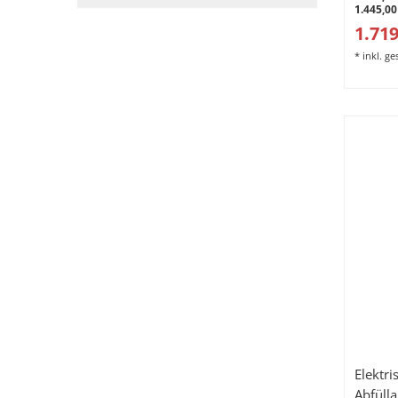
1.445,00
1.719
*
inkl. g
Elektri
Abfüll