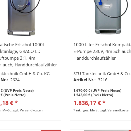
tische Frischöl 1000l
1000 Liter Frischöl Kompakt
ktanlage, GRACO LD
E-Pumpe 230V, 4m Schlauch
uftpumpe 3:1, 4m
Handdurchlaufzähler
hlauch, Handdurchlaufzähler
arrem Auslauf, Tropfbecher.
nktechnik GmbH & Co. KG
STU Tanktechnik GmbH & Co.
ge Abfüllanlage
 Nr.:
2624
Artikel Nr.:
3216
 €
(UVP Preis Netto)
1.670,00 €
(UVP Preis Netto)
 € (Preis Netto)
1.543,00 € (Preis Netto)
,18 € *
1.836,17 € *
es. MwSt.
zzgl.
Versandkosten
*
inkl. ges. MwSt.
zzgl.
Versandkosten