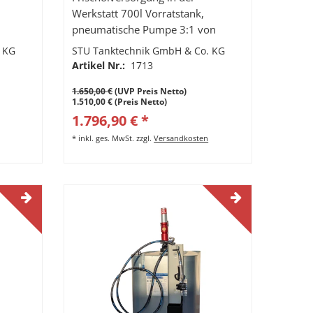
Werkstatt 700l Vorratstank,
pneumatische Pumpe 3:1 von
GRACO, Druckminderer,
 KG
STU Tanktechnik GmbH & Co. KG
Manometer und Wasserabscheider,
Artikel Nr.:
1713
Schlauch Zapfventil K400 mit
1.650,00 €
(UVP Preis Netto)
Digitalanzeige
1.510,00 € (Preis Netto)
1.796,90 € *
*
inkl. ges. MwSt.
zzgl.
Versandkosten