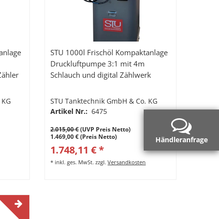
anlage
STU 1000l Frischöl Kompaktanlage
Druckluftpumpe 3:1 mit 4m
Zähler
Schlauch und digital Zählwerk
 KG
STU Tanktechnik GmbH & Co. KG
Artikel Nr.:
6475
2.015,00 €
(UVP Preis Netto)
1.469,00 € (Preis Netto)
Händleranfrage
1.748,11 € *
*
inkl. ges. MwSt.
zzgl.
Versandkosten