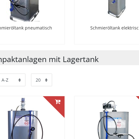
hmieröltank pneumatisch
Schmieröltank elektris
paktanlagen mit Lagertank