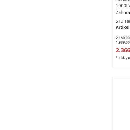
1000l 
Zahnra
Schlau
STU Ta
Handdu
Artikel
Auslau
2.180,00
1.989,00
2.366
*
inkl. g