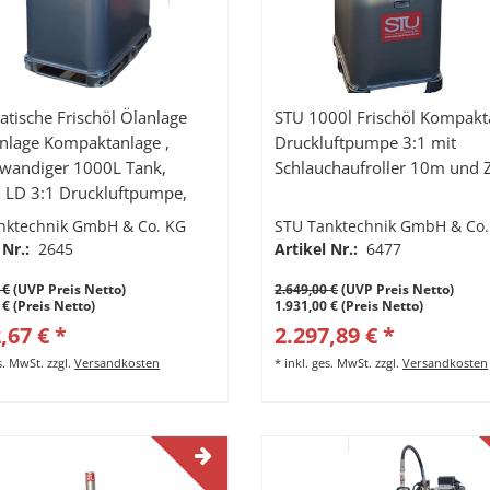
tische Frischöl Ölanlage
STU 1000l Frischöl Kompakt
anlage Kompaktanlage ,
Druckluftpumpe 3:1 mit
wandiger 1000L Tank,
Schlauchaufroller 10m und 
LD 3:1 Druckluftpumpe,
Schlauchaufroller mit 10m
nktechnik GmbH & Co. KG
STU Tanktechnik GmbH & Co.
uckschlauch,
 Nr.:
2645
Artikel Nr.:
6477
rchlaufzähler K400, starrer
 €
(UVP Preis Netto)
2.649,00 €
(UVP Preis Netto)
f
 € (Preis Netto)
1.931,00 € (Preis Netto)
,67 € *
2.297,89 € *
es. MwSt.
zzgl.
Versandkosten
*
inkl. ges. MwSt.
zzgl.
Versandkosten