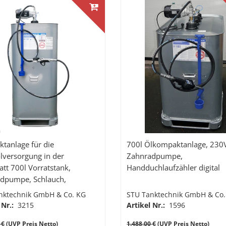
lage für die
700l Ölkompaktanlage, 230
ölversorgung in der
Zahnradpumpe,
att 700l Vorratstank,
Handduchlaufzähler digital
dpumpe, Schlauch,
rchlaufzähler K400 mit
nktechnik GmbH & Co. KG
STU Tanktechnik GmbH & Co.
lenk
 Nr.:
3215
Artikel Nr.:
1596
 €
(UVP Preis Netto)
1.488,00 €
(UVP Preis Netto)