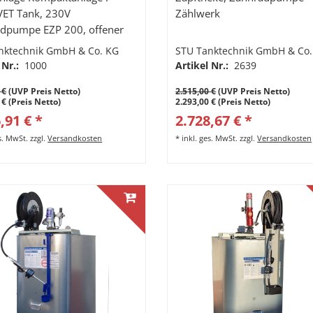
VET Tank, 230V
Zählwerk
dpumpe EZP 200, offener
chaufroller 10m Ölschlauch,
nktechnik GmbH & Co. KG
STU Tanktechnik GmbH & Co.
rchlaufzähler mit starrem
 Nr.:
1000
Artikel Nr.:
2639
f
 €
(UVP Preis Netto)
2.515,00 €
(UVP Preis Netto)
 € (Preis Netto)
2.293,00 € (Preis Netto)
,91 € *
2.728,67 € *
es. MwSt.
zzgl.
Versandkosten
*
inkl. ges. MwSt.
zzgl.
Versandkosten