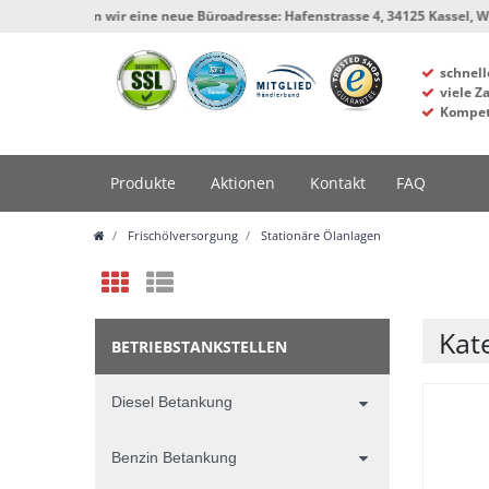
wir eine neue Büroadresse: Hafenstrasse 4, 34125 Kassel, Werkstatt und Lage
schnell
viele Z
Kompet
Produkte
Aktionen
Kontakt
FAQ
Frischölversorgung
Stationäre Ölanlagen
Kat
BETRIEBSTANKSTELLEN
Diesel Betankung
Benzin Betankung