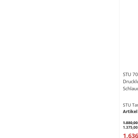
STU 70
Druckl
Schlau
STU Ta
Artikel
1.880,00
1.375,00
1.636