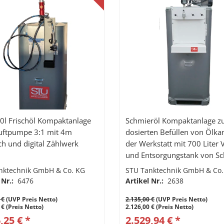
0l Frischöl Kompaktanlage
Schmieröl Kompaktanlage z
uftpumpe 3:1 mit 4m
dosierten Befüllen von Ölka
ch und digital Zählwerk
der Werkstatt mit 700 Liter 
und Entsorgungstank von Sc
230V Zahnradpumpe Visco
nktechnik GmbH & Co. KG
STU Tanktechnik GmbH & Co.
200-D, Druckschalter, Zapft
 Nr.:
6476
Artikel Nr.:
2638
mit Dosierhahn
 €
(UVP Preis Netto)
2.135,00 €
(UVP Preis Netto)
 € (Preis Netto)
2.126,00 € (Preis Netto)
,25 € *
2.529,94 € *