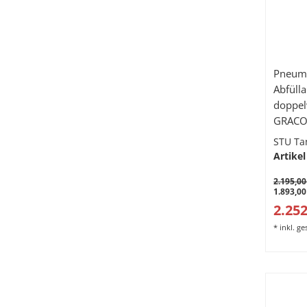
Pneuma
Abfüll
doppel
GRACO 
PIUSI 
STU Ta
Hochdr
Artikel
Handdu
2.195,00
Auslau
1.893,00
2.252
*
inkl. g