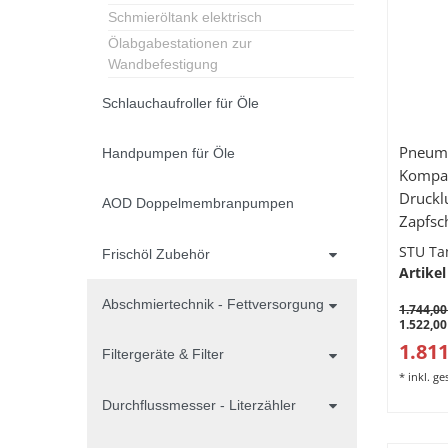
Schmieröltank elektrisch
Ölabgabestationen zur
Wandbefestigung
Schlauchaufroller für Öle
Pneuma
Handpumpen für Öle
Kompa
Druckl
AOD Doppelmembranpumpen
Zapfsc
mit st
STU Ta
Frischöl Zubehör
Ölanla
Artikel
Abschmiertechnik - Fettversorgung
1.744,00
1.522,00
1.811
Filtergeräte & Filter
*
inkl. g
Durchflussmesser - Literzähler