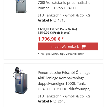
700l Vorratstank, pneumatische
Pumpe 3:1 von GRACO,
Druckminderer, Manometer und
STU Tanktechnik GmbH & Co. KG
Wasserabscheider, Schlauch
Artikel Nr.:
1713
Zapfventil K400 mit Digitalanzeige
1.650,00 €
(UVP Preis Netto)
1.510,00 € (Preis Netto)
1.796,90 € *
In den Warenkorb
*
inkl. ges. MwSt.
zzgl.
Versandkosten
Pneumatische Frischöl Ölanlage
Abfüllanlage Kompaktanlage ,
doppelwandiger 1000L Tank,
GRACO LD 3:1 Druckluftpumpe,
PIUSI Schlauchaufroller mit 10m
STU Tanktechnik GmbH & Co. KG
Hochdruckschlauch,
Artikel Nr.:
2645
Handdurchlaufzähler K400, starrer