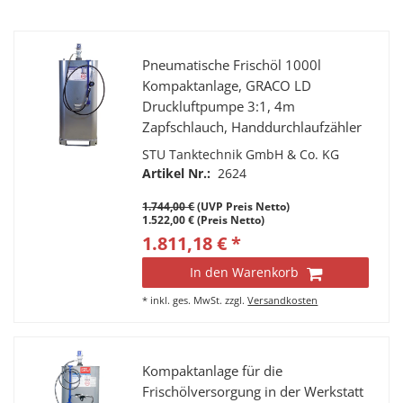
Pneumatische Frischöl 1000l
Kompaktanlage, GRACO LD
Druckluftpumpe 3:1, 4m
Zapfschlauch, Handdurchlaufzähler
mit starrem Auslauf, Tropfbecher.
STU Tanktechnik GmbH & Co. KG
Ölanlage Abfüllanlage
Artikel Nr.:
2624
1.744,00 €
(UVP Preis Netto)
1.522,00 € (Preis Netto)
1.811,18 € *
In den Warenkorb
*
inkl. ges. MwSt.
zzgl.
Versandkosten
Kompaktanlage für die
Frischölversorgung in der Werkstatt