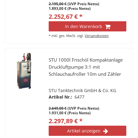
2.195,00 €
(UVP Preis Netto)
Auslauf
1.893,00 € (Preis Netto)
2.252,67 € *
In den Warenkorb
*
inkl. ges. MwSt.
zzgl.
Versandkosten
STU 1000l Frischöl Kompaktanlage
Druckluftpumpe 3:1 mit
Schlauchaufroller 10m und Zähler
STU Tanktechnik GmbH & Co. KG
Artikel Nr.:
6477
2.649,00 €
(UVP Preis Netto)
1.931,00 € (Preis Netto)
2.297,89 € *
Artikel anzeigen