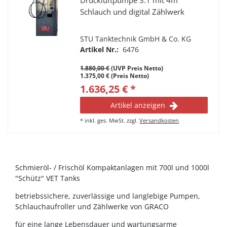
Druckluftpumpe 3:1 mit 4m
Schlauch und digital Zählwerk
STU Tanktechnik GmbH & Co. KG
Artikel Nr.:
6476
1.880,00 €
(UVP Preis Netto)
1.375,00 € (Preis Netto)
1.636,25 € *
Artikel anzeigen
*
inkl. ges. MwSt.
zzgl.
Versandkosten
Schmieröl- / Frischöl Kompaktanlagen mit 700l und 1000l
"Schütz" VET Tanks
betriebssichere, zuverlässige und langlebige Pumpen,
Schlauchaufroller und Zählwerke von GRACO
für eine lange Lebensdauer und wartungsarme