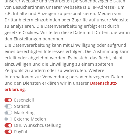
unserer Website und verarbeiten personenbezogene Daten
von Besucher:innen unserer Webseite (z.B. IP-Adresse), um
z.B. Inhalte und Anzeigen zu personalisieren, Medien von
INFORMATIONEN
Drittanbietern einzubinden oder Zugriffe auf unsere Website
zu analysieren. Die Datenverarbeitung erfolgt erst durch
>
FAQ
gesetzte Cookies. Wir teilen diese Daten mit Dritten, die wir in
den Einstellungen benennen.
>
VERTRAG WIDERRUFEN
Die Datenverarbeitung kann mit Einwilligung oder aufgrund
>
WIDERRUFSRECHT
eines berechtigten Interesses erfolgen. Die Zustimmung kann
erteilt oder abgelehnt werden. Es besteht das Recht, nicht
>
WIDERRUFSFORMULAR
einzuwilligen und die Einwilligung zu einem späteren
>
IMPRESSUM
Zeitpunkt zu ändern oder zu widerrufen. Weitere
Informationen zur Verwendung personenbezogener Daten
>
DATENSCHUTZERKLÄRUNG
und den Diensten erklären wir in unserer
Daten­schutz­
>
AGB
erklärung
.
>
KONTAKT
Essenziell
Statistik
Marketing
© Copyright 2026 by STU Tanktechnik
Externe Medien
Alle Rechte vorbehalten.
DHL Wunschzustellung
PayPal
Zahlungsarten