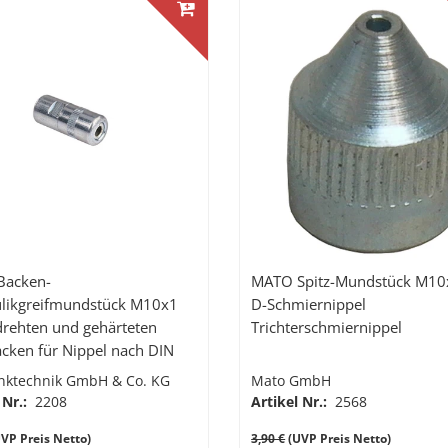
Backen-
MATO Spitz-Mundstück M10x
likgreifmundstück M10x1
D-Schmiernippel
drehten und gehärteten
Trichterschmiernippel
acken für Nippel nach DIN
nktechnik GmbH & Co. KG
Mato GmbH
 Nr.:
2208
Artikel Nr.:
2568
VP Preis Netto)
3,90 €
(UVP Preis Netto)