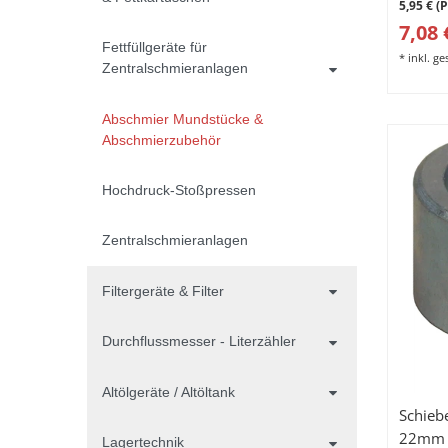
5,95 € (
7,08 
Fettfüllgeräte für
*
inkl. g
Zentralschmieranlagen
Abschmier Mundstücke &
Abschmierzubehör
Hochdruck-Stoßpressen
Zentralschmieranlagen
Filtergeräte & Filter
Durchflussmesser - Literzähler
Altölgeräte / Altöltank
Schieb
22mm f
Lagertechnik