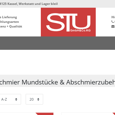
sel, Werkstatt und Lager bleiben in der Hafenstrasse 76, 34125 Kassel ***
e Lieferung
Hi
ahlungsarten
enz + Qualität
chmier Mundstücke & Abschmierzube