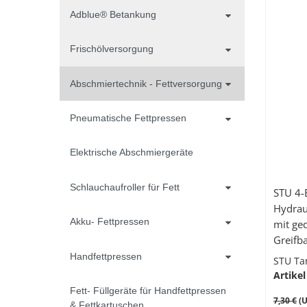
Adblue® Betankung
Frischölversorgung
Abschmiertechnik - Fettversorgung
Pneumatische Fettpressen
Elektrische Abschmiergeräte
Schlauchaufroller für Fett
STU 4-
Hydrau
Akku- Fettpressen
mit ge
Greifb
71412
Handfettpressen
STU Ta
Artikel
Fett- Füllgeräte für Handfettpressen
7,30 €
(U
& Fettkartuschen