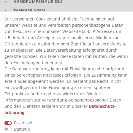
>
HANDPUMPEN FÜR ÖLE
>
TANKANLAGEN
Wir verwenden Cookies und ähnliche Technologien auf
>
ADBLUE® BETANKUNG
unserer Website und verarbeiten personenbezogene Daten
von Besucher:innen unserer Webseite (z.B. IP-Adresse), um
z.B. Inhalte und Anzeigen zu personalisieren, Medien von
INFORMATIONEN
Drittanbietern einzubinden oder Zugriffe auf unsere Website
zu analysieren. Die Datenverarbeitung erfolgt erst durch
>
FAQ
gesetzte Cookies. Wir teilen diese Daten mit Dritten, die wir in
den Einstellungen benennen.
>
VERTRAG WIDERRUFEN
Die Datenverarbeitung kann mit Einwilligung oder aufgrund
>
WIDERRUFSRECHT
eines berechtigten Interesses erfolgen. Die Zustimmung kann
erteilt oder abgelehnt werden. Es besteht das Recht, nicht
>
WIDERRUFSFORMULAR
einzuwilligen und die Einwilligung zu einem späteren
>
IMPRESSUM
Zeitpunkt zu ändern oder zu widerrufen. Weitere
Informationen zur Verwendung personenbezogener Daten
>
DATENSCHUTZERKLÄRUNG
und den Diensten erklären wir in unserer
Daten­schutz­
>
AGB
erklärung
.
>
KONTAKT
Essenziell
Statistik