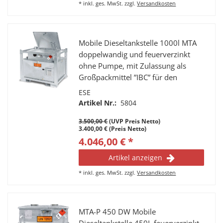
*
inkl. ges. MwSt.
zzgl.
Versandkosten
Mobile Dieseltankstelle 1000l MTA
doppelwandig und feuerverzinkt
ohne Pumpe, mit Zulassung als
Großpackmittel ”IBC” für den
Transport von Diesel-Kraftstoff nach
ESE
ADR / RID
Artikel Nr.:
5804
3.500,00 €
(UVP Preis Netto)
3.400,00 € (Preis Netto)
4.046,00 € *
Artikel anzeigen
*
inkl. ges. MwSt.
zzgl.
Versandkosten
MTA-P 450 DW Mobile