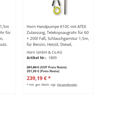
 1,5m
Horn Handpumpe K10C mit ATEX
hr für
Zulassung, Telekopsaugrohr für 60
n,
+ 200l Faß, Schlauchgarnitur 1,5m,
hutz.
für Benzin, Heizöl, Diesel,
Kühlerfrostschutz und
Horn GmbH & Co.KG
Potentialausgleichskabel
Artikel Nr.:
1809
201,00 €
(UVP Preis Netto)
201,00 € (Preis Netto)
239,19 € *
*
inkl. ges. MwSt.
zzgl.
Versandkosten