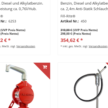
 Diesel und Alkylatbenzin.
Benzin, Diesel und Alkylatbe
eistung ca. 0,76l/Hub.
ca. 2,4m Anti-Statik Schlauch
gebogenes Metall-Auslaufroh
te®
Fill-Rite®
Förderleistung ca. 0,76l/Hub
 Nr.:
6253
Artikel Nr.:
450
(UVP Preis Netto)
310,00 €
(UVP Preis Netto)
 (Preis Netto)
298,00 € (Preis Netto)
2 € *
354,62 € *
es. MwSt.
zzgl.
Versandkosten
*
inkl. ges. MwSt.
zzgl.
Versandkosten