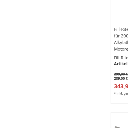
Fill-R
für 200
Alkyla
Motorenöl, Meta
Telesk
Fill-Ri
Artikel
299,00 €
289,00 €
343,9
*
inkl. g