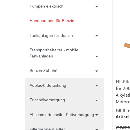
Pumpen elektrisch
Handpumpen für Benzin
Tankanlagen für Benzin
Transportbehälter - mobile
Tankanlagen
Benzin Zubehör
Fill-R
Adblue® Betankung
für 200
Alkyla
Frischölversorgung
Motoren
Schlau
Fill-Ri
Auslau
Abschmiertechnik - Fettversorgung
Artikel
310,00 €
Filtergeräte & Filter