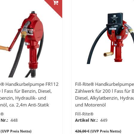
ite® Handkurbelpumpe FR112
Fill-Rite® Handkurbelpumpe
 l Fass für Benzin, Diesel,
Zählwerk für 200 l Fass für 
tbenzin, Hydraulik- und
Diesel, Alkylatbenzin, Hydrau
öl, ca. 2,4m Anti-Statik
und Motorenöl
ch, gebogenes Metall-
te®
Fill-Rite®
frohr.
 Nr.:
448
Artikel Nr.:
449
(UVP Preis Netto)
426,00 €
(UVP Preis Netto)