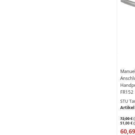
Manuel
Anschlu
Handp
FR152
STU Ta
Artikel
72,00 €
(
51,00 € 
60,69