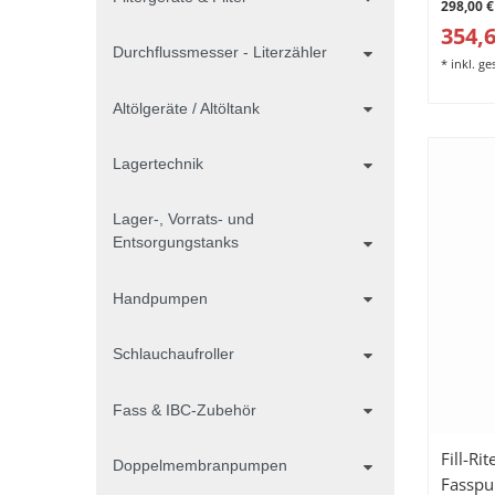
298,00 €
354,6
Durchflussmesser - Literzähler
*
inkl. g
Altölgeräte / Altöltank
Lagertechnik
Lager-, Vorrats- und
Entsorgungstanks
Handpumpen
Schlauchaufroller
Fass & IBC-Zubehör
Fill-R
Doppelmembranpumpen
Fasspu