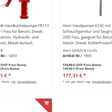
ite® Handkurbelpumpe FR113
Horn Handpumpe K10C mit
 l Fass für Benzin, Diesel,
Schlauchgarnitur und Saugro
tbenzin, Hydraulik- und
200l Fass, geeignet für Benzi
ll-Auslauf,
Heizöl, Diesel, Kühlerfrostsc
opsaugrohr
ATEX Zulassung
te®
Horn GmbH & Co.KG
 Nr.:
5459
Artikel Nr.:
1805
(UVP Preis Netto)
174,50 €
(UVP Preis Netto)
 (Preis Netto)
149,00 € (Preis Netto)
1 € *
177,31 € *
es. MwSt.
zzgl.
Versandkosten
*
inkl. ges. MwSt.
zzgl.
Versandkosten