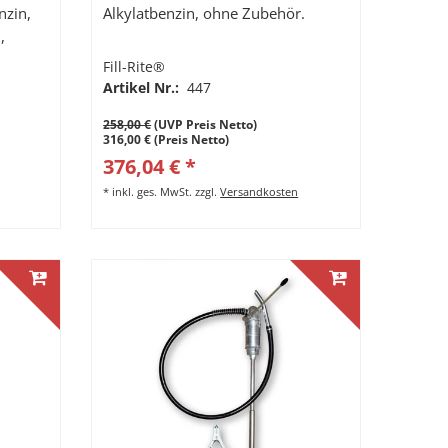
nzin,
Alkylatbenzin, ohne Zubehör.
,
r.
Fill-Rite®
.
Artikel Nr.:
447
258,00 €
(UVP Preis Netto)
316,00 € (Preis Netto)
376,04 € *
*
inkl. ges. MwSt.
zzgl.
Versandkosten