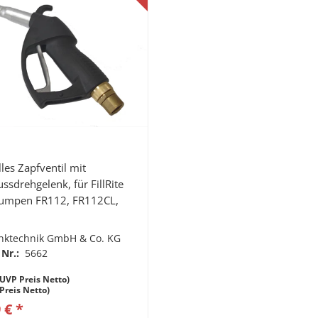
les Zapfventil mit
ssdrehgelenk, für FillRite
umpen FR112, FR112CL,
nktechnik GmbH & Co. KG
 Nr.:
5662
UVP Preis Netto)
(Preis Netto)
 € *