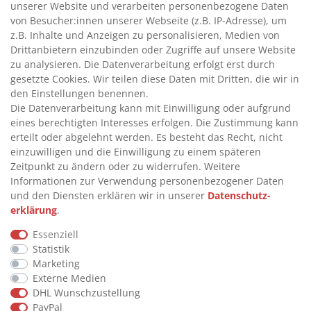
unserer Website und verarbeiten personenbezogene Daten
>
HANDPUMPEN FÜR ÖLE
von Besucher:innen unserer Webseite (z.B. IP-Adresse), um
>
TANKANLAGEN
z.B. Inhalte und Anzeigen zu personalisieren, Medien von
>
ADBLUE® BETANKUNG
Drittanbietern einzubinden oder Zugriffe auf unsere Website
zu analysieren. Die Datenverarbeitung erfolgt erst durch
gesetzte Cookies. Wir teilen diese Daten mit Dritten, die wir in
INFORMATIONEN
den Einstellungen benennen.
Die Datenverarbeitung kann mit Einwilligung oder aufgrund
eines berechtigten Interesses erfolgen. Die Zustimmung kann
>
FAQ
erteilt oder abgelehnt werden. Es besteht das Recht, nicht
einzuwilligen und die Einwilligung zu einem späteren
>
VERTRAG WIDERRUFEN
Zeitpunkt zu ändern oder zu widerrufen. Weitere
>
WIDERRUFSRECHT
Informationen zur Verwendung personenbezogener Daten
und den Diensten erklären wir in unserer
Daten­schutz­
>
WIDERRUFSFORMULAR
erklärung
.
>
IMPRESSUM
Essenziell
>
DATENSCHUTZERKLÄRUNG
Statistik
>
AGB
Marketing
Externe Medien
>
KONTAKT
DHL Wunschzustellung
PayPal