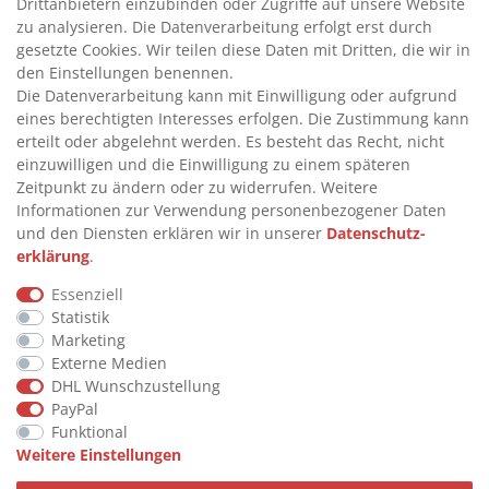
>
ADBLUE® BETANKUNG
Drittanbietern einzubinden oder Zugriffe auf unsere Website
zu analysieren. Die Datenverarbeitung erfolgt erst durch
gesetzte Cookies. Wir teilen diese Daten mit Dritten, die wir in
INFORMATIONEN
den Einstellungen benennen.
Die Datenverarbeitung kann mit Einwilligung oder aufgrund
eines berechtigten Interesses erfolgen. Die Zustimmung kann
>
FAQ
erteilt oder abgelehnt werden. Es besteht das Recht, nicht
einzuwilligen und die Einwilligung zu einem späteren
>
VERTRAG WIDERRUFEN
Zeitpunkt zu ändern oder zu widerrufen. Weitere
>
WIDERRUFSRECHT
Informationen zur Verwendung personenbezogener Daten
und den Diensten erklären wir in unserer
Daten­schutz­
>
WIDERRUFSFORMULAR
erklärung
.
>
IMPRESSUM
Essenziell
>
DATENSCHUTZERKLÄRUNG
Statistik
>
AGB
Marketing
Externe Medien
>
KONTAKT
DHL Wunschzustellung
PayPal
Funktional
© Copyright 2026 by STU Tanktechnik
Weitere Einstellungen
Alle Rechte vorbehalten.