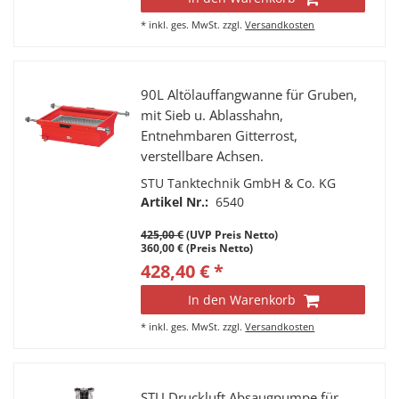
*
inkl. ges. MwSt.
zzgl.
Versandkosten
90L Altölauffangwanne für Gruben,
mit Sieb u. Ablasshahn,
Entnehmbaren Gitterrost,
verstellbare Achsen.
STU Tanktechnik GmbH & Co. KG
Artikel Nr.:
6540
425,00 €
(UVP Preis Netto)
360,00 € (Preis Netto)
428,40 € *
In den Warenkorb
*
inkl. ges. MwSt.
zzgl.
Versandkosten
STU Druckluft Absaugpumpe für