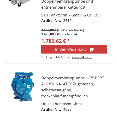
Doppelmembranpumpe und
entnehmbarer Gitterrost
STU Tanktechnik GmbH & Co. KG
Artikel Nr.:
3519
1.550,00 €
(UVP Preis Netto)
1.498,00 € (Preis Netto)
1.782,62 € *
In den Warenkorb
*
inkl. ges. MwSt.
zzgl.
Versandkosten
Doppelmembranpumpe 1/2" BSPT
ALU/BUNA, ATEX Zugelassen,
selbstansaugend,
trockenlaufunempfindlich,
feststoffsichere, druckluftbetriebene
Finish Thompson GbmH
Doppelmembranpumpe.
Artikel Nr.:
4622