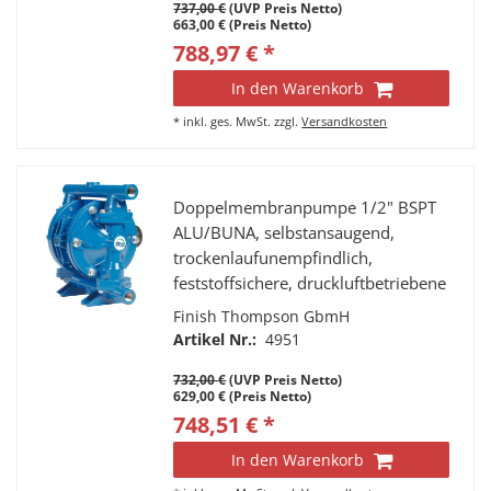
737,00 €
(UVP Preis Netto)
663,00 € (Preis Netto)
788,97 € *
In den Warenkorb
*
inkl. ges. MwSt.
zzgl.
Versandkosten
Doppelmembranpumpe 1/2" BSPT
ALU/BUNA, selbstansaugend,
trockenlaufunempfindlich,
feststoffsichere, druckluftbetriebene
Doppelmembranpumpe.
Finish Thompson GbmH
Artikel Nr.:
4951
732,00 €
(UVP Preis Netto)
629,00 € (Preis Netto)
748,51 € *
In den Warenkorb