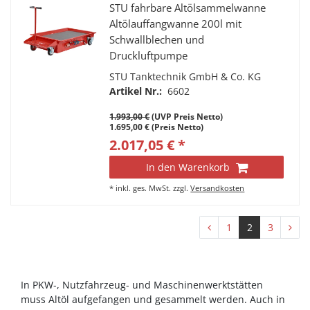
STU fahrbare Altölsammelwanne
Altölauffangwanne 200l mit
Schwallblechen und
Druckluftpumpe
STU Tanktechnik GmbH & Co. KG
Artikel Nr.:
6602
1.993,00 €
(UVP Preis Netto)
1.695,00 € (Preis Netto)
2.017,05 € *
In den Warenkorb
*
inkl. ges. MwSt.
zzgl.
Versandkosten
1
2
3
In PKW-, Nutzfahrzeug- und Maschinenwerktstätten
muss Altöl aufgefangen und gesammelt werden. Auch in