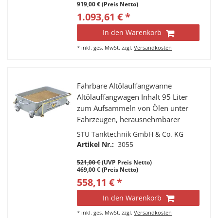
919,00 € (Preis Netto)
1.093,61 € *
In den Warenkorb
*
inkl. ges. MwSt.
zzgl.
Versandkosten
Fahrbare Altölauffangwanne
Altölauffangwagen Inhalt 95 Liter
zum Aufsammeln von Ölen unter
Fahrzeugen, herausnehmbarer
Gitterrost, Entleerungshahn u.
STU Tanktechnik GmbH & Co. KG
Absaugadapter; 1130x725x200 mm
Artikel Nr.:
3055
(LxBxH), klappbare Griffstange
521,00 €
(UVP Preis Netto)
469,00 € (Preis Netto)
558,11 € *
In den Warenkorb
*
inkl. ges. MwSt.
zzgl.
Versandkosten