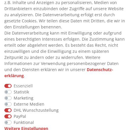
z.B. Inhalte und Anzeigen zu personalisieren, Medien von
>
ADBLUE® BETANKUNG
Drittanbietern einzubinden oder Zugriffe auf unsere Website
zu analysieren. Die Datenverarbeitung erfolgt erst durch
gesetzte Cookies. Wir teilen diese Daten mit Dritten, die wir in
INFORMATIONEN
den Einstellungen benennen.
Die Datenverarbeitung kann mit Einwilligung oder aufgrund
eines berechtigten Interesses erfolgen. Die Zustimmung kann
>
FAQ
erteilt oder abgelehnt werden. Es besteht das Recht, nicht
einzuwilligen und die Einwilligung zu einem späteren
>
VERTRAG WIDERRUFEN
Zeitpunkt zu ändern oder zu widerrufen. Weitere
>
WIDERRUFSRECHT
Informationen zur Verwendung personenbezogener Daten
und den Diensten erklären wir in unserer
Daten­schutz­
>
WIDERRUFSFORMULAR
erklärung
.
>
IMPRESSUM
Essenziell
>
DATENSCHUTZERKLÄRUNG
Statistik
>
AGB
Marketing
Externe Medien
>
KONTAKT
DHL Wunschzustellung
PayPal
Funktional
© Copyright 2026 by STU Tanktechnik
Weitere Einstellungen