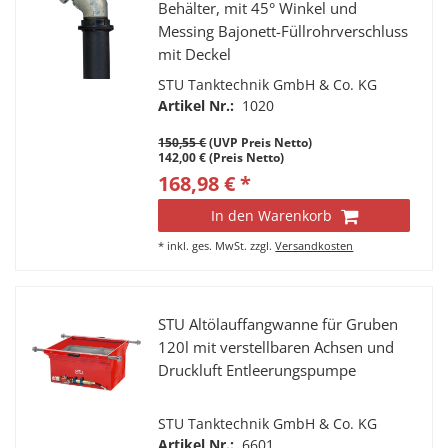
Behälter, mit 45° Winkel und
Messing Bajonett-Füllrohrverschluss
mit Deckel
STU Tanktechnik GmbH & Co. KG
Artikel Nr.:
1020
150,55 €
(UVP Preis Netto)
142,00 € (Preis Netto)
168,98 € *
In den Warenkorb
*
inkl. ges. MwSt.
zzgl.
Versandkosten
STU Altölauffangwanne für Gruben
120l mit verstellbaren Achsen und
Druckluft Entleerungspumpe
STU Tanktechnik GmbH & Co. KG
Artikel Nr.:
6601