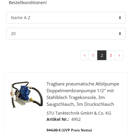
Bestellkonditionen!
1
2
3
Tragbare pneumatische Altölpumpe
Doppelmembranpumpe 1/2" mit
Stahlblech Tragekonsole, 3m
Saugschlauch, 3m Druckschlauch
mit Kugelhahn und gebogenem
STU Tanktechnik GmbH & Co. KG
Auslaufrohr
Artikel Nr.:
4952
944,00 €
(UVP Preis Netto)