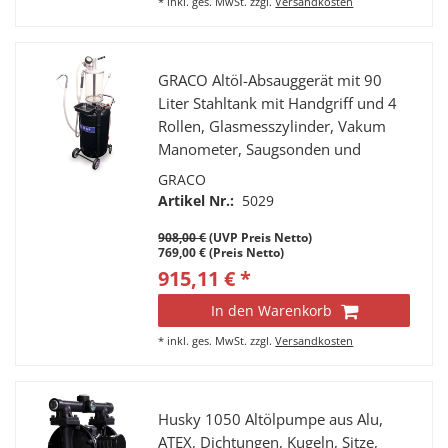
*
inkl. ges. MwSt.
zzgl.
Versandkosten
GRACO Altöl-Absauggerät mit 90
Liter Stahltank mit Handgriff und 4
Rollen, Glasmesszylinder, Vakum
Manometer, Saugsonden und
Abgabeschlauch mit gebogenem
GRACO
Auslaufrohr
Artikel Nr.:
5029
908,00 €
(UVP Preis Netto)
769,00 € (Preis Netto)
915,11 € *
In den Warenkorb
*
inkl. ges. MwSt.
zzgl.
Versandkosten
Husky 1050 Altölpumpe aus Alu,
ATEX, Dichtungen, Kugeln, Sitze,