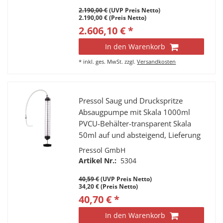
2.190,00 €
(UVP Preis Netto)
2.190,00 € (Preis Netto)
2.606,10 € *
In den Warenkorb
*
inkl. ges. MwSt.
zzgl.
Versandkosten
Pressol Saug und Druckspritze
Absaugpumpe mit Skala 1000ml
PVCU-Behälter-transparent Skala
50ml auf und absteigend, Lieferung
inkl. Flexschlauch und gebogenen
Pressol GmbH
Auslauf
Artikel Nr.:
5304
40,59 €
(UVP Preis Netto)
34,20 € (Preis Netto)
40,70 € *
In den Warenkorb