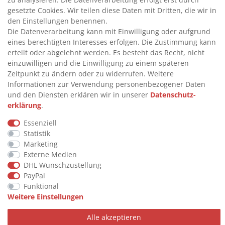
gesetzte Cookies. Wir teilen diese Daten mit Dritten, die wir in
>
FAQ
den Einstellungen benennen.
>
VERTRAG WIDERRUFEN
Die Datenverarbeitung kann mit Einwilligung oder aufgrund
eines berechtigten Interesses erfolgen. Die Zustimmung kann
>
WIDERRUFSRECHT
erteilt oder abgelehnt werden. Es besteht das Recht, nicht
>
WIDERRUFSFORMULAR
einzuwilligen und die Einwilligung zu einem späteren
Zeitpunkt zu ändern oder zu widerrufen. Weitere
>
IMPRESSUM
Informationen zur Verwendung personenbezogener Daten
>
DATENSCHUTZERKLÄRUNG
und den Diensten erklären wir in unserer
Daten­schutz­
erklärung
.
>
AGB
>
KONTAKT
Essenziell
Statistik
Marketing
Externe Medien
© Copyright 2026 by STU Tanktechnik
DHL Wunschzustellung
Alle Rechte vorbehalten.
PayPal
Zahlungsarten
Funktional
Weitere Einstellungen
Alle akzeptieren