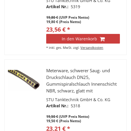
STU Tanktechnik GmbH & Co. KG
liegender Spiralwendel Nennweite
Artikel Nr.:
5319
DN19 x 31 mm Geeignet für für
19,80 €
(UVP Preis Netto)
Treibstoffe, Vergaserkraftstoff,
19,80 € (Preis Netto)
Petroleum, Diesel, Heizöl, Benzin,
23,56 € *
Superbenzin, E10 mit einem
Aromatenanteil bis 50%
In den Warenkorb
*
inkl. ges. MwSt.
zzgl.
Versandkosten
Meterware, schwerer Saug- und
Druckschlauch DN25,
Gummispiralschlauch Innenschicht
NBR, schwarz, glatt mit
Texteileinlagen und verdeckt
STU Tanktechnik GmbH & Co. KG
liegender Spiralwendel Nennweite
Artikel Nr.:
5318
DN25 x 37 mm Geeignet für für
19,50 €
(UVP Preis Netto)
Treibstoffe, Vergaserkraftstoff,
19,50 € (Preis Netto)
Petroleum, Diesel, Heizöl, Benzin,
23,21 € *