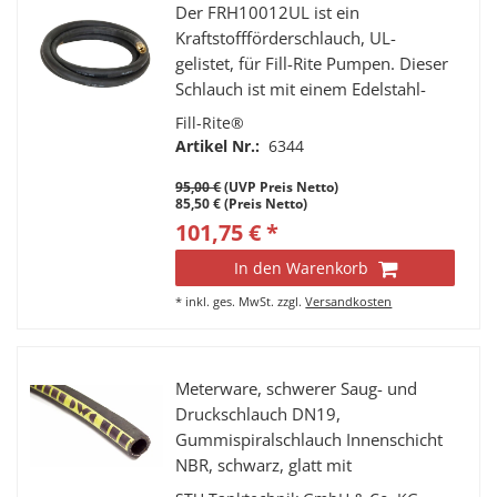
Der FRH10012UL ist ein
Kraftstoffförderschlauch, UL-
gelistet, für Fill-Rite Pumpen. Dieser
Schlauch ist mit einem Edelstahl-
Erdungskabel und einem 7“
Fill-Rite®
knickfesten Federschutz
Artikel Nr.:
6344
ausgestattet, um Sicherheit zu
95,00 €
(UVP Preis Netto)
gewährleisten und die Leistung zu
85,50 € (Preis Netto)
verbessern.
101,75 € *
In den Warenkorb
*
inkl. ges. MwSt.
zzgl.
Versandkosten
Meterware, schwerer Saug- und
Druckschlauch DN19,
Gummispiralschlauch Innenschicht
NBR, schwarz, glatt mit
Texteileinlagen und verdeckt