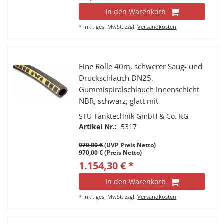
Superbenzin, E10 mit einem
Aromatenanteil bis 50%
In den Warenkorb
*
inkl. ges. MwSt.
zzgl.
Versandkosten
Eine Rolle 40m, schwerer Saug- und
Druckschlauch DN25,
Gummispiralschlauch Innenschicht
NBR, schwarz, glatt mit
Texteileinlagen und verdeckt
STU Tanktechnik GmbH & Co. KG
liegender Spiralwendel Nennweite
Artikel Nr.:
5317
DN25 x 37 mm Geeignet für für
970,00 €
(UVP Preis Netto)
Treibstoffe, Vergaserkraftstoff,
970,00 € (Preis Netto)
Petroleum, Diesel, Heizöl, Benzin,
1.154,30 € *
Superbenzin, E10 mit einem
Aromatenanteil bis 50%
In den Warenkorb
*
inkl. ges. MwSt.
zzgl.
Versandkosten