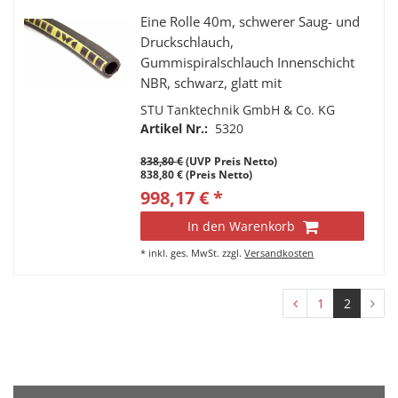
Eine Rolle 40m, schwerer Saug- und
Druckschlauch,
Gummispiralschlauch Innenschicht
NBR, schwarz, glatt mit
Texteileinlagen und verdeckt
STU Tanktechnik GmbH & Co. KG
liegender Spiralwendel Nennweite
Artikel Nr.:
5320
DN19 x 31 mm Geeignet für für
838,80 €
(UVP Preis Netto)
Treibstoffe, Vergaserkraftstoff,
838,80 € (Preis Netto)
Petroleum, Diesel, Heizöl, Benzin,
998,17 € *
Superbenzin, E10 mit einem
Aromatenanteil bis 50%
In den Warenkorb
*
inkl. ges. MwSt.
zzgl.
Versandkosten
1
2