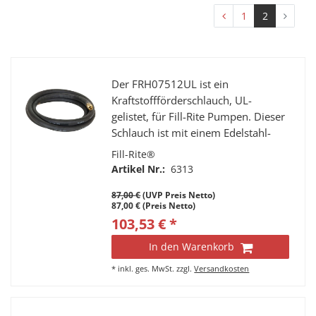
1
2
Der FRH07512UL ist ein
Kraftstoffförderschlauch, UL-
gelistet, für Fill-Rite Pumpen. Dieser
Schlauch ist mit einem Edelstahl-
Erdungskabel und einem 7“
Fill-Rite®
knickfesten Federschutz
Artikel Nr.:
6313
ausgestattet, um Sicherheit zu
87,00 €
(UVP Preis Netto)
gewährleisten und die Leistung zu
87,00 € (Preis Netto)
verbessern.
103,53 € *
In den Warenkorb
*
inkl. ges. MwSt.
zzgl.
Versandkosten