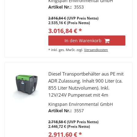
Kingspan Environmental GmbH
abschließbarer Klappdeckel,
Artikel Nr.:
3553
Verzurrösen LED Lampe.
2.816,84 €
(UVP Preis Netto)
2.535,16 € (Preis Netto)
3.016,84 € *
In den Warenkorb
*
inkl. ges. MwSt.
zzgl.
Versandkosten
Diesel Transportbehälter aus PE mit
ADR Zulassung. Inhalt 900 Liter (ca.
855 Liter Nutzvolumen). Inkl.
12V/24V Pumpenset mit 4m
Zapfschlauch und automatischer
Kingspan Environmental GmbH
Zapfpistole, abschließbarer
Artikel Nr.:
3557
Klappdeckel, Verzurrösen LED
2.718,58 €
(UVP Preis Netto)
Lampe.
2.446,72 € (Preis Netto)
2.911,60 € *