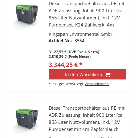
Diesel Transportbehälter aus PE mit
ADR Zulassung. Inhalt 900 Liter (ca.
855 Liter Nutzvolumen). Inkl. 12V
Pumpenset, K24 Zählwerk, 4m
Schlauch, autom. Zapfpistole,
Kingspan Environmental GmbH
abschließbarer Klappdeckel,
Artikel Nr.:
3554
Verzurrösen, LED Lampe.
3.122,55 €
(UVP Preis Netto)
2.810,29 € (Preis Netto)
3.344,25 € *
In den Warenkorb
*
inkl. ges. MwSt.
zzgl.
Versandkosten
Diesel Transportbehälter aus PE mit
ADR Zulassung. Inhalt 900 Liter (ca.
855 Liter Nutzvolumen). Inkl. 12V
Pumpenset mit 4m Zapfschlauch
und automatischer Zapfpistole,