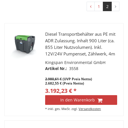
1
2
Diesel Transportbehälter aus PE mit
ADR Zulassung. Inhalt 900 Liter (ca.
855 Liter Nutzvolumen). Inkl.
12V/24V Pumpenset, Zählwerk, 4m
Schlauch, autom. Zapfpistole,
Kingspan Environmental GmbH
abschließbarer Klappdeckel,
Artikel Nr.:
3558
Verzurrösen LED Lampe.
2.980,61 €
(UVP Preis Netto)
2.682,55 € (Preis Netto)
3.192,23 € *
In den Warenkorb
*
inkl. ges. MwSt.
zzgl.
Versandkosten