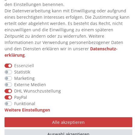
>
VERTRAG WIDERRUFEN
den Einstellungen benennen.
Die Datenverarbeitung kann mit Einwilligung oder aufgrund
>
WIDERRUFSRECHT
eines berechtigten Interesses erfolgen. Die Zustimmung kann
>
WIDERRUFSFORMULAR
erteilt oder abgelehnt werden. Es besteht das Recht, nicht
einzuwilligen und die Einwilligung zu einem späteren
>
IMPRESSUM
Zeitpunkt zu ändern oder zu widerrufen. Weitere
>
DATENSCHUTZERKLÄRUNG
Informationen zur Verwendung personenbezogener Daten
und den Diensten erklären wir in unserer
Daten­schutz­
>
AGB
erklärung
.
>
KONTAKT
Essenziell
Statistik
Marketing
© Copyright 2026 by STU Tanktechnik
Externe Medien
Alle Rechte vorbehalten.
DHL Wunschzustellung
PayPal
Zahlungsarten
Funktional
Weitere Einstellungen
Alle akzeptieren
Auswahl akzeptieren