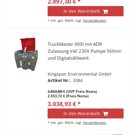
2.897,30 € *
In den Warenkorb
*
inkl. ges. MwSt.
zzgl.
Versandkosten
TruckMaster 900l mit ADR
Zulassung inkl 230V Pumpe 56lmin
und Digitalzählwerk
Kingspan Environmental GmbH
Artikel Nr.:
3384
2.833,88 €
(UVP Preis Netto)
2.553,72 € (Preis Netto)
3.038,93 € *
In den Warenkorb
*
inkl. ges. MwSt.
zzgl.
Versandkosten