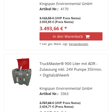
Pumpenset, K24 Zählwerk, 4m
Kingspan Environmental GmbH
Schlauch, autom. Zapfpistole,
Artikel Nr.:
4170
abschließbarer Klappdeckel,
3.122,55 €
(UVP Preis Netto)
Verzurrösen, LED Lampe.
2.935,85 € (Preis Netto)
3.493,66 € *
In den Warenkorb
*
inkl. ges. MwSt.
zzgl.
Versandkosten
TruckMaster® 900 Liter mit ADR -
Zulassung inkl. 24V Pumpe 35l/min.
+ Digitalzählwerk
Kingspan Environmental GmbH
Artikel Nr.:
3363
2.707,66 €
(UVP Preis Netto)
2.434,71 € (Preis Netto)