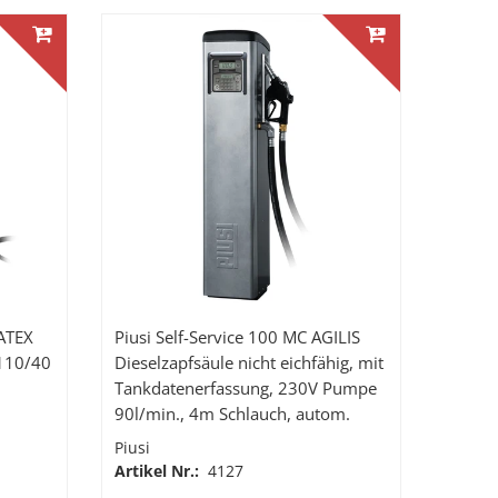
ATEX
Piusi Self-Service 100 MC AGILIS
110/40
Dieselzapfsäule nicht eichfähig, mit
Tankdatenerfassung, 230V Pumpe
90l/min., 4m Schlauch, autom.
Zapfpitole
Piusi
Artikel Nr.:
4127