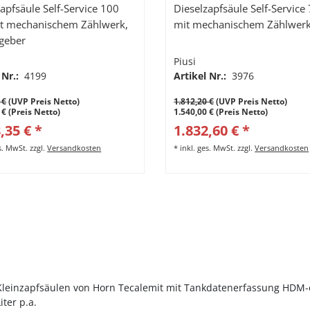
apfsäule Self-Service 100
Dieselzapfsäule Self-Service
t mechanischem Zählwerk,
mit mechanischem Zählwer
geber
Piusi
 Nr.:
4199
Artikel Nr.:
3976
 €
(UVP Preis Netto)
1.812,20 €
(UVP Preis Netto)
 € (Preis Netto)
1.540,00 € (Preis Netto)
,35 € *
1.832,60 € *
es. MwSt.
zzgl.
Versandkosten
*
inkl. ges. MwSt.
zzgl.
Versandkosten
Kleinzapfsäulen von Horn Tecalemit mit Tankdatenerfassung HDM-e
iter p.a.