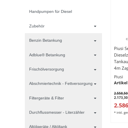
Handpumpen für Diesel
Zubehör
Benzin Betankung
Piusi S
Diesel
Adblue® Betankung
Tankau
4m Zap
Frischölversorgung
Zapfpi
Piusi
Artikel
Abschmiertechnik - Fettversorgung
2.558,50
2.173,30
Filtergeräte & Filter
2.586
Durchflussmesser - Literzähler
*
inkl. g
Altölgeräte / Altöltank