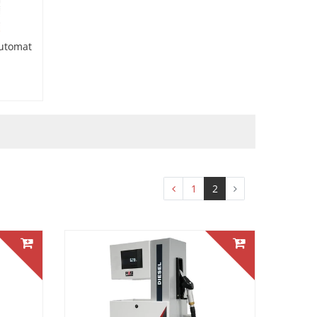
automat
1
2