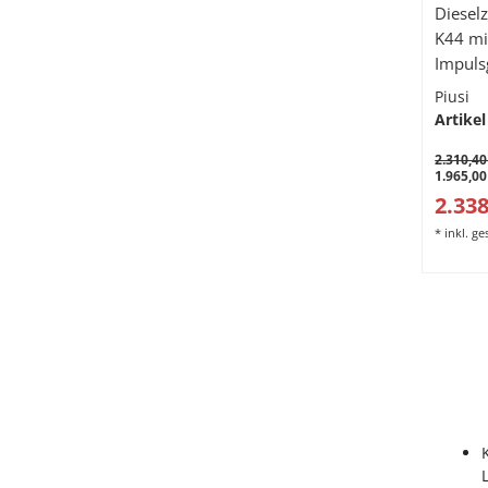
Dieselz
K44 mi
Impuls
Piusi
Artikel
2.310,40
1.965,00
2.338
*
inkl. g
L