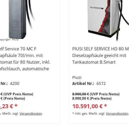
elf Service 70 MC F
PIUSI SELF SERVICE HD 80 M
zapfsäule 70l/min. mit
Dieselzapfsäule geeicht mit
tomat für 80 Nutzer, inkl.
Tankautomat B.Smart
fschlauch, automatische
stole
Piusi
 Nr.:
4200
Artikel Nr.:
6572
 €
(UVP Preis Netto)
8.900,00 €
(UVP Preis Netto)
 € (Preis Netto)
8.900,00 € (Preis Netto)
,23 € *
10.591,00 € *
es. MwSt.
zzgl.
Versandkosten
*
inkl. ges. MwSt.
zzgl.
Versandkosten