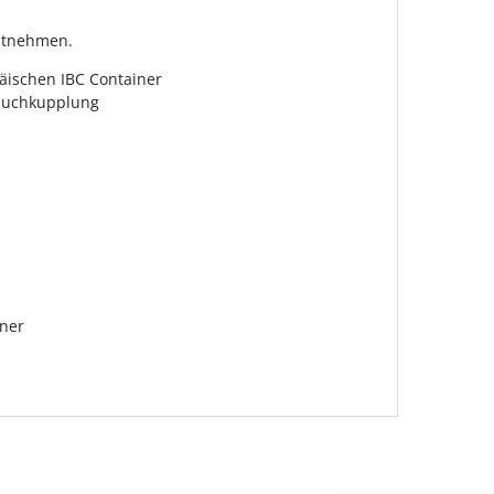
entnehmen.
päischen IBC Container
lauchkupplung
iner