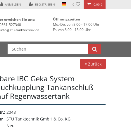
ANMELDEN
REGISTRIEREN
0
0,00 €
Öffnungszeiten
er erreichen Sie uns:
Mo.-Do. von 8.00 - 17.00 Uhr
0561-527348
Fr. von 8.00 - 15.00 Uhr
info@stu-tanktechnik.de
Zurück
bare IBC Geka System
auchkupplung Tankanschluß
auf Regenwassertank
r.:
2048
er
STU Tanktechnik GmbH & Co. KG
Neu