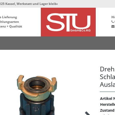
sel, Werkstatt und Lager bleiben in der Hafenstrasse 76, 34125 Kassel ***
e Lieferung
Hi
ahlungsarten
enz + Qualität
Dreh
Schl
Ausl
Artikel N
Herstell
Zustand