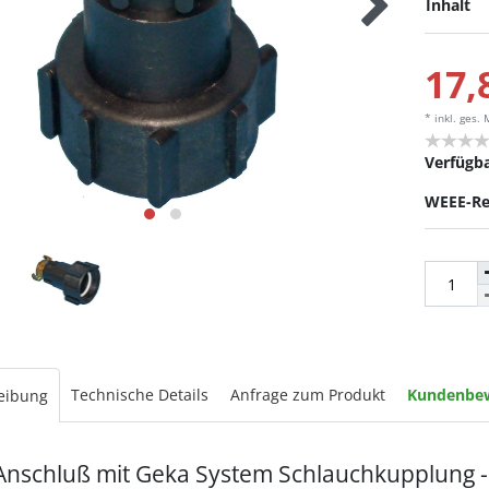
Inhalt
17,
* inkl. ges.
Verfügba
WEEE-Re
Technische Details
Anfrage zum Produkt
Kundenbe
eibung
Anschluß mit Geka System Schlauchkupplung 