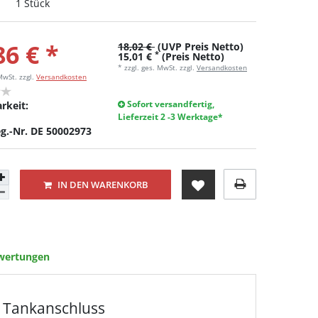
1 Stück
86 € *
18,02 €
(UVP Preis Netto)
*
15,01 €
(Preis Netto)
* zzgl. ges. MwSt. zzgl.
Versandkosten
 MwSt.
zzgl.
Versandkosten
Sofort versandfertig,
rkeit:
Lieferzeit 2 -3 Werktage*
g.-Nr. DE 50002973
IN DEN WARENKORB
wertungen
- Tankanschluss