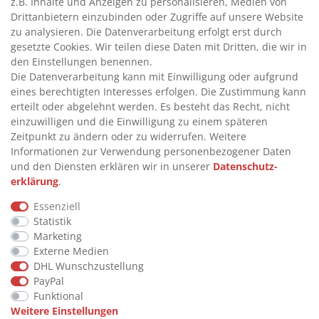
z.B. Inhalte und Anzeigen zu personalisieren, Medien von
>
ADBLUE® BETANKUNG
Drittanbietern einzubinden oder Zugriffe auf unsere Website
zu analysieren. Die Datenverarbeitung erfolgt erst durch
gesetzte Cookies. Wir teilen diese Daten mit Dritten, die wir in
INFORMATIONEN
den Einstellungen benennen.
Die Datenverarbeitung kann mit Einwilligung oder aufgrund
eines berechtigten Interesses erfolgen. Die Zustimmung kann
>
FAQ
erteilt oder abgelehnt werden. Es besteht das Recht, nicht
einzuwilligen und die Einwilligung zu einem späteren
>
VERTRAG WIDERRUFEN
Zeitpunkt zu ändern oder zu widerrufen. Weitere
>
WIDERRUFSRECHT
Informationen zur Verwendung personenbezogener Daten
und den Diensten erklären wir in unserer
Daten­schutz­
>
WIDERRUFSFORMULAR
erklärung
.
>
IMPRESSUM
Essenziell
>
DATENSCHUTZERKLÄRUNG
Statistik
>
AGB
Marketing
Externe Medien
>
KONTAKT
DHL Wunschzustellung
PayPal
Funktional
© Copyright 2026 by STU Tanktechnik
Weitere Einstellungen