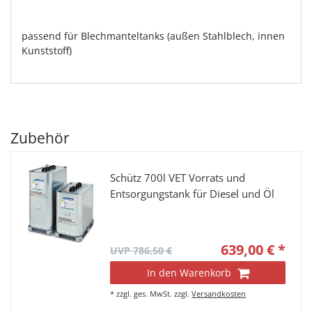
passend für Blechmanteltanks (außen Stahlblech, innen
Kunststoff)
Zubehör
Schütz 700l VET Vorrats und
Entsorgungstank für Diesel und Öl
639,00 € *
UVP 786,50 €
In den Warenkorb
*
zzgl. ges. MwSt.
zzgl.
Versandkosten