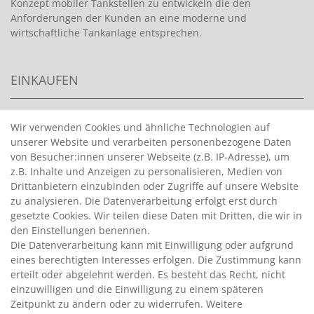
Konzept mobiler Tankstellen zu entwickeln die den
Anforderungen der Kunden an eine moderne und
wirtschaftliche Tankanlage entsprechen.
EINKAUFEN
>
HANDPUMPEN FÜR BENZIN
Wir verwenden Cookies und ähnliche Technologien auf
unserer Website und verarbeiten personenbezogene Daten
>
HANDPUMPEN FÜR ÖLE
von Besucher:innen unserer Webseite (z.B. IP-Adresse), um
>
TANKANLAGEN
z.B. Inhalte und Anzeigen zu personalisieren, Medien von
>
ADBLUE® BETANKUNG
Drittanbietern einzubinden oder Zugriffe auf unsere Website
zu analysieren. Die Datenverarbeitung erfolgt erst durch
gesetzte Cookies. Wir teilen diese Daten mit Dritten, die wir in
INFORMATIONEN
den Einstellungen benennen.
Die Datenverarbeitung kann mit Einwilligung oder aufgrund
eines berechtigten Interesses erfolgen. Die Zustimmung kann
>
FAQ
erteilt oder abgelehnt werden. Es besteht das Recht, nicht
einzuwilligen und die Einwilligung zu einem späteren
>
VERTRAG WIDERRUFEN
Zeitpunkt zu ändern oder zu widerrufen. Weitere
>
WIDERRUFSRECHT