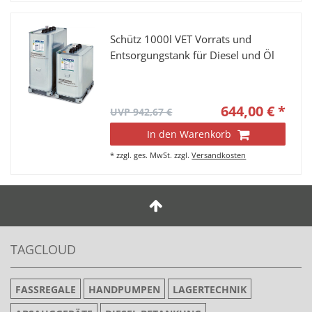
Schütz 1000l VET Vorrats und
Entsorgungstank für Diesel und Öl
644,00 € *
UVP 942,67 €
In den Warenkorb
*
zzgl. ges. MwSt.
zzgl.
Versandkosten
TAGCLOUD
FASSREGALE
HANDPUMPEN
LAGERTECHNIK