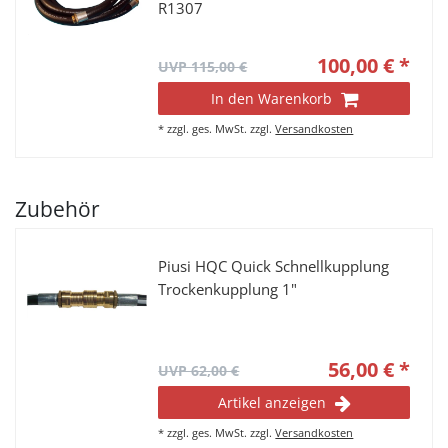
R1307
100,00 € *
UVP 115,00 €
In den Warenkorb
*
zzgl. ges. MwSt.
zzgl.
Versandkosten
Zubehör
Piusi HQC Quick Schnellkupplung
Trockenkupplung 1"
56,00 € *
UVP 62,00 €
Artikel anzeigen
*
zzgl. ges. MwSt.
zzgl.
Versandkosten