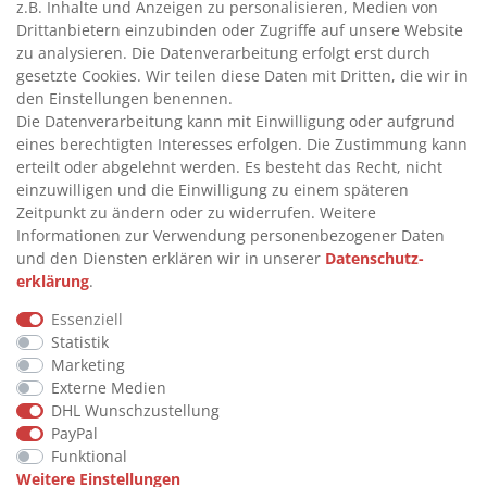
z.B. Inhalte und Anzeigen zu personalisieren, Medien von
>
ADBLUE® BETANKUNG
Drittanbietern einzubinden oder Zugriffe auf unsere Website
zu analysieren. Die Datenverarbeitung erfolgt erst durch
gesetzte Cookies. Wir teilen diese Daten mit Dritten, die wir in
INFORMATIONEN
den Einstellungen benennen.
Die Datenverarbeitung kann mit Einwilligung oder aufgrund
eines berechtigten Interesses erfolgen. Die Zustimmung kann
>
FAQ
erteilt oder abgelehnt werden. Es besteht das Recht, nicht
einzuwilligen und die Einwilligung zu einem späteren
>
VERTRAG WIDERRUFEN
Zeitpunkt zu ändern oder zu widerrufen. Weitere
>
WIDERRUFSRECHT
Informationen zur Verwendung personenbezogener Daten
und den Diensten erklären wir in unserer
Daten­schutz­
>
WIDERRUFSFORMULAR
erklärung
.
>
IMPRESSUM
Essenziell
>
DATENSCHUTZERKLÄRUNG
Statistik
>
AGB
Marketing
Externe Medien
>
KONTAKT
DHL Wunschzustellung
PayPal
Funktional
© Copyright 2026 by STU Tanktechnik
Weitere Einstellungen