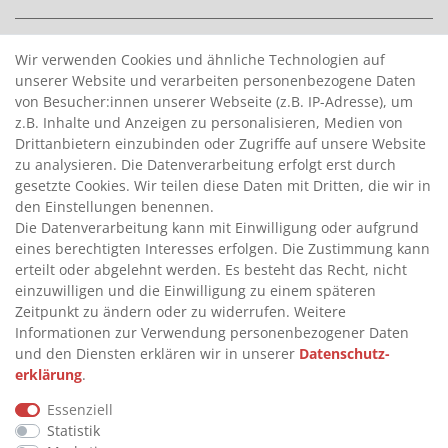
>
HANDPUMPEN FÜR BENZIN
Wir verwenden Cookies und ähnliche Technologien auf
unserer Website und verarbeiten personenbezogene Daten
>
HANDPUMPEN FÜR ÖLE
von Besucher:innen unserer Webseite (z.B. IP-Adresse), um
>
TANKANLAGEN
z.B. Inhalte und Anzeigen zu personalisieren, Medien von
>
ADBLUE® BETANKUNG
Drittanbietern einzubinden oder Zugriffe auf unsere Website
zu analysieren. Die Datenverarbeitung erfolgt erst durch
gesetzte Cookies. Wir teilen diese Daten mit Dritten, die wir in
INFORMATIONEN
den Einstellungen benennen.
Die Datenverarbeitung kann mit Einwilligung oder aufgrund
eines berechtigten Interesses erfolgen. Die Zustimmung kann
>
FAQ
erteilt oder abgelehnt werden. Es besteht das Recht, nicht
einzuwilligen und die Einwilligung zu einem späteren
>
VERTRAG WIDERRUFEN
Zeitpunkt zu ändern oder zu widerrufen. Weitere
>
WIDERRUFSRECHT
Informationen zur Verwendung personenbezogener Daten
und den Diensten erklären wir in unserer
Daten­schutz­
>
WIDERRUFSFORMULAR
erklärung
.
>
IMPRESSUM
Essenziell
>
DATENSCHUTZERKLÄRUNG
Statistik