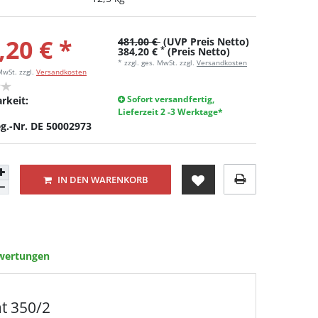
,20 € *
481,00 €
(UVP Preis Netto)
*
384,20 €
(Preis Netto)
* zzgl. ges. MwSt. zzgl.
Versandkosten
 MwSt.
zzgl.
Versandkosten
Sofort versandfertig,
rkeit:
Lieferzeit 2 -3 Werktage*
g.-Nr. DE 50002973
IN DEN WARENKORB
wertungen
t 350/2