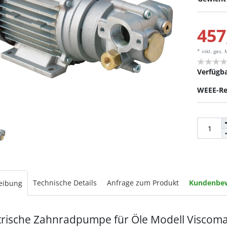
457
* inkl. ges.
Verfügba
WEEE-Re
Technische Details
Anfrage zum Produkt
Kundenbe
eibung
trische Zahnradpumpe für Öle Modell Viscoma