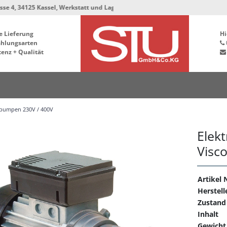
25 Kassel, Werkstatt und Lager bleiben in der Hafenstrasse 76, 34125 Kassel
e Lieferung
Hi
ahlungsarten
enz + Qualität
lpumpen 230V / 400V
Elek
Visc
Artikel N
Herstell
Zustand
Inhalt
Gewicht