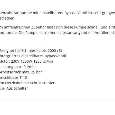
nenzahnradpumpe mit einstellbarem Bypass Ventil ist sehr gut ge
strecken.
m umfangreichen Zubehör lässt sich diese Pumpe schnell und einf
ndpumpe. Die Pumpe ist trocken-selbstansaugend ein Anfüllen ist 
Geeignet für Schmieröle bis 2000 cSt
intergriertes einstellbares Bypassventil
Motor: 230V-1200W-1250 U/Min
Leistung max. 9 l/min.
Arbeitsdruck max. 25 bar
Anschlüsse 1“ IG
2m Netzkabel mit Schukostecker
Ein- Aus Schalter