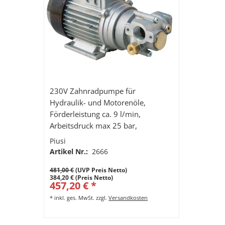
230V Zahnradpumpe für
Hydraulik- und Motorenöle,
Förderleistung ca. 9 l/min,
Arbeitsdruck max 25 bar,
selbstansaugend, BypassVentil
Piusi
Artikel Nr.:
2666
481,00 €
(UVP Preis Netto)
384,20 € (Preis Netto)
457,20 € *
*
inkl. ges. MwSt.
zzgl.
Versandkosten