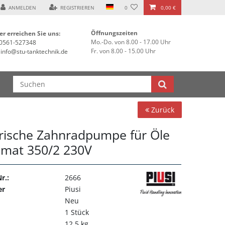
 ***
ANMELDEN
REGISTRIEREN
0
0,00 €
Öffnungszeiten
er erreichen Sie uns:
Mo.-Do. von 8.00 - 17.00 Uhr
0561-527348
Fr. von 8.00 - 15.00 Uhr
info@stu-tanktechnik.de
Zurück
trische Zahnradpumpe für Öle
omat 350/2 230V
r.:
2666
er
Piusi
Neu
1 Stück
12,5 kg