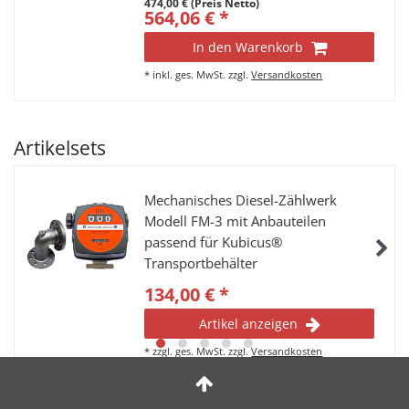
474,00 € (Preis Netto)
564,06 € *
In den Warenkorb
*
inkl. ges. MwSt.
zzgl.
Versandkosten
Artikelsets
Mechanisches Diesel-Zählwerk
Modell FM-3 mit Anbauteilen
passend für Kubicus®
Transportbehälter
134,00 € *
Artikel anzeigen
*
zzgl. ges. MwSt.
zzgl.
Versandkosten