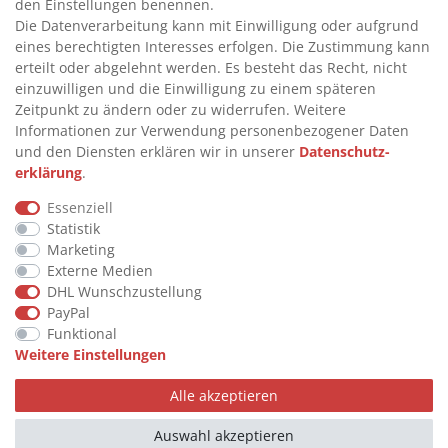
INFORMATIONEN
den Einstellungen benennen.
Die Datenverarbeitung kann mit Einwilligung oder aufgrund
eines berechtigten Interesses erfolgen. Die Zustimmung kann
>
FAQ
erteilt oder abgelehnt werden. Es besteht das Recht, nicht
einzuwilligen und die Einwilligung zu einem späteren
>
VERTRAG WIDERRUFEN
Zeitpunkt zu ändern oder zu widerrufen. Weitere
>
WIDERRUFSRECHT
Informationen zur Verwendung personenbezogener Daten
und den Diensten erklären wir in unserer
Daten­schutz­
>
WIDERRUFSFORMULAR
erklärung
.
>
IMPRESSUM
Essenziell
>
DATENSCHUTZERKLÄRUNG
Statistik
>
AGB
Marketing
Externe Medien
>
KONTAKT
DHL Wunschzustellung
PayPal
Funktional
© Copyright 2026 by STU Tanktechnik
Weitere Einstellungen
Alle Rechte vorbehalten.
Alle akzeptieren
Zahlungsarten
Auswahl akzeptieren