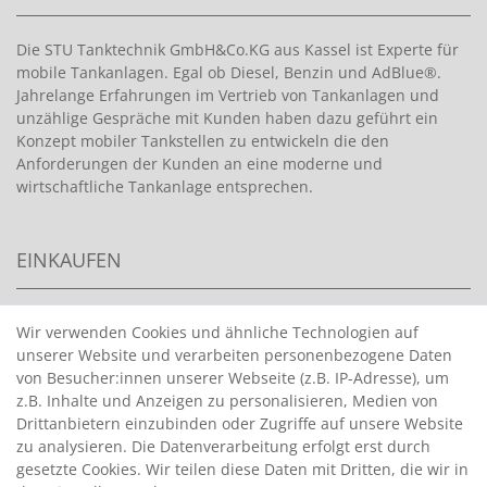
Die STU Tanktechnik GmbH&Co.KG aus Kassel ist Experte für
mobile Tankanlagen. Egal ob Diesel, Benzin und AdBlue®.
Jahrelange Erfahrungen im Vertrieb von Tankanlagen und
unzählige Gespräche mit Kunden haben dazu geführt ein
Konzept mobiler Tankstellen zu entwickeln die den
Anforderungen der Kunden an eine moderne und
wirtschaftliche Tankanlage entsprechen.
EINKAUFEN
>
HANDPUMPEN FÜR BENZIN
Wir verwenden Cookies und ähnliche Technologien auf
unserer Website und verarbeiten personenbezogene Daten
>
HANDPUMPEN FÜR ÖLE
von Besucher:innen unserer Webseite (z.B. IP-Adresse), um
>
TANKANLAGEN
z.B. Inhalte und Anzeigen zu personalisieren, Medien von
>
ADBLUE® BETANKUNG
Drittanbietern einzubinden oder Zugriffe auf unsere Website
zu analysieren. Die Datenverarbeitung erfolgt erst durch
gesetzte Cookies. Wir teilen diese Daten mit Dritten, die wir in