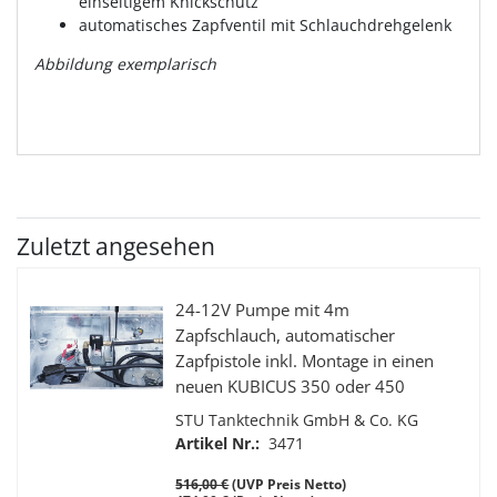
einseitigem Knickschutz
automatisches Zapfventil mit Schlauchdrehgelenk
Abbildung exemplarisch
Zuletzt angesehen
24-12V Pumpe mit 4m
Zapfschlauch, automatischer
Zapfpistole inkl. Montage in einen
neuen KUBICUS 350 oder 450
Transportbehälter
STU Tanktechnik GmbH & Co. KG
Artikel Nr.:
3471
516,00 €
(UVP Preis Netto)