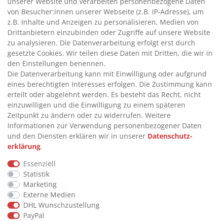
unserer Website und verarbeiten personenbezogene Daten
>
HANDPUMPEN FÜR ÖLE
von Besucher:innen unserer Webseite (z.B. IP-Adresse), um
>
TANKANLAGEN
z.B. Inhalte und Anzeigen zu personalisieren, Medien von
>
ADBLUE® BETANKUNG
Drittanbietern einzubinden oder Zugriffe auf unsere Website
zu analysieren. Die Datenverarbeitung erfolgt erst durch
gesetzte Cookies. Wir teilen diese Daten mit Dritten, die wir in
INFORMATIONEN
den Einstellungen benennen.
Die Datenverarbeitung kann mit Einwilligung oder aufgrund
eines berechtigten Interesses erfolgen. Die Zustimmung kann
>
FAQ
erteilt oder abgelehnt werden. Es besteht das Recht, nicht
einzuwilligen und die Einwilligung zu einem späteren
>
VERTRAG WIDERRUFEN
Zeitpunkt zu ändern oder zu widerrufen. Weitere
>
WIDERRUFSRECHT
Informationen zur Verwendung personenbezogener Daten
und den Diensten erklären wir in unserer
Daten­schutz­
>
WIDERRUFSFORMULAR
erklärung
.
>
IMPRESSUM
Essenziell
>
DATENSCHUTZERKLÄRUNG
Statistik
>
AGB
Marketing
Externe Medien
>
KONTAKT
DHL Wunschzustellung
PayPal