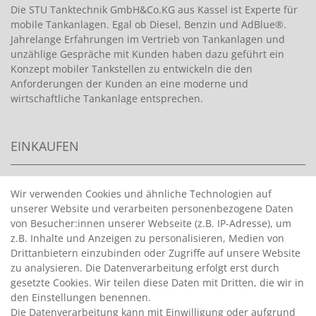
Die STU Tanktechnik GmbH&Co.KG aus Kassel ist Experte für
mobile Tankanlagen. Egal ob Diesel, Benzin und AdBlue®.
Jahrelange Erfahrungen im Vertrieb von Tankanlagen und
unzählige Gespräche mit Kunden haben dazu geführt ein
Konzept mobiler Tankstellen zu entwickeln die den
Anforderungen der Kunden an eine moderne und
wirtschaftliche Tankanlage entsprechen.
EINKAUFEN
>
HANDPUMPEN FÜR BENZIN
Wir verwenden Cookies und ähnliche Technologien auf
unserer Website und verarbeiten personenbezogene Daten
>
HANDPUMPEN FÜR ÖLE
von Besucher:innen unserer Webseite (z.B. IP-Adresse), um
>
TANKANLAGEN
z.B. Inhalte und Anzeigen zu personalisieren, Medien von
>
ADBLUE® BETANKUNG
Drittanbietern einzubinden oder Zugriffe auf unsere Website
zu analysieren. Die Datenverarbeitung erfolgt erst durch
gesetzte Cookies. Wir teilen diese Daten mit Dritten, die wir in
INFORMATIONEN
den Einstellungen benennen.
Die Datenverarbeitung kann mit Einwilligung oder aufgrund