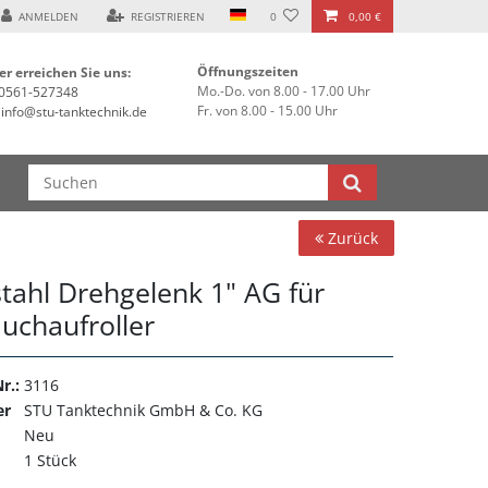
ANMELDEN
REGISTRIEREN
0
0,00 €
Öffnungszeiten
er erreichen Sie uns:
Mo.-Do. von 8.00 - 17.00 Uhr
0561-527348
Fr. von 8.00 - 15.00 Uhr
info@stu-tanktechnik.de
Zurück
stahl Drehgelenk 1" AG für
auchaufroller
r.:
3116
er
STU Tanktechnik GmbH & Co. KG
Neu
1 Stück