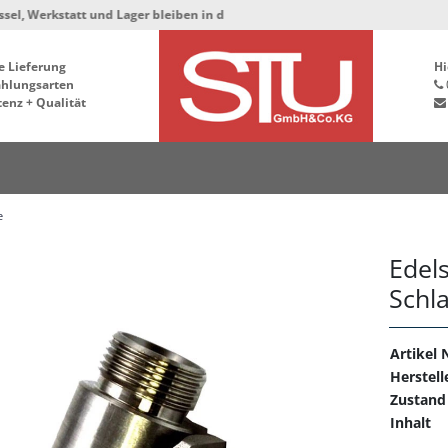
rkstatt und Lager bleiben in der Hafenstrasse 76, 34125 Kassel ***
e Lieferung
Hi
ahlungsarten
enz + Qualität
e
Edel
Schl
Artikel N
Herstell
Zustand
Inhalt