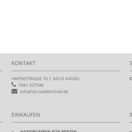
KONTAKT
HAFENSTRASSE 76
|
34125 KASSEL
C
0561 527348
info@stu-tanktechnik.de
EINKAUFEN
>
HANDPUMPEN FÜR BENZIN