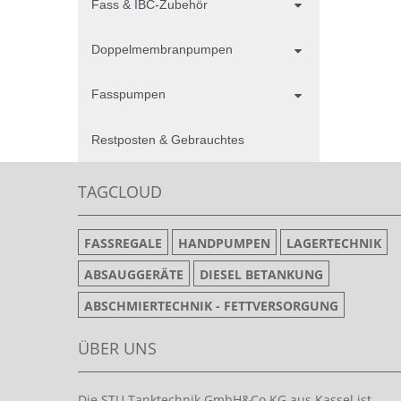
Fass & IBC-Zubehör
Doppelmembranpumpen
Fasspumpen
Restposten & Gebrauchtes
TAGCLOUD
FASSREGALE
HANDPUMPEN
LAGERTECHNIK
ABSAUGGERÄTE
DIESEL BETANKUNG
ABSCHMIERTECHNIK - FETTVERSORGUNG
ÜBER UNS
Die STU Tanktechnik GmbH&Co.KG aus Kassel ist