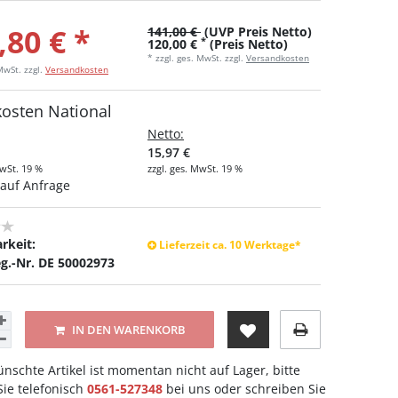
,80 € *
141,00 €
(UVP Preis Netto)
*
120,00 €
(Preis Netto)
* zzgl. ges. MwSt. zzgl.
Versandkosten
 MwSt.
zzgl.
Versandkosten
kosten National
Netto:
15,97 €
MwSt. 19 %
zzgl. ges. MwSt. 19 %
auf Anfrage
rkeit:
Lieferzeit ca. 10 Werktage*
g.-Nr. DE 50002973
IN DEN WARENKORB
nschte Artikel ist momentan nicht auf Lager, bitte
ie telefonisch
0561-527348
bei uns oder schreiben Sie