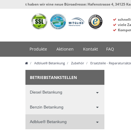
Ab sofort haben wir eine neue Büroadresse: Hafenstrasse 4, 34125 Kassel, We
schnell
viele Z
Kompet
Produkte
Aktionen
Kontakt
FAQ
Adblue® Betankung
Zubehör
Ersatzteile - Reparatursätz
BETRIEBSTANKSTELLEN
Diesel Betankung
Benzin Betankung
Adblue® Betankung