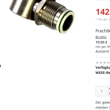
142
* inkl. ges.
Fracht
Brutto:
19,00 €
inkl. ges. 
Ausland 
Verfügba
WEEE-Re
Der gewü
melden S