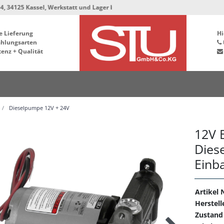
assel, Werkstatt und Lager bleiben in der Hafenstrasse 76, 34125 Kassel **
e Lieferung
Hi
ahlungsarten
enz + Qualität
Dieselpumpe 12V + 24V
12V 
Dies
Einb
Artikel N
Herstell
Zustand