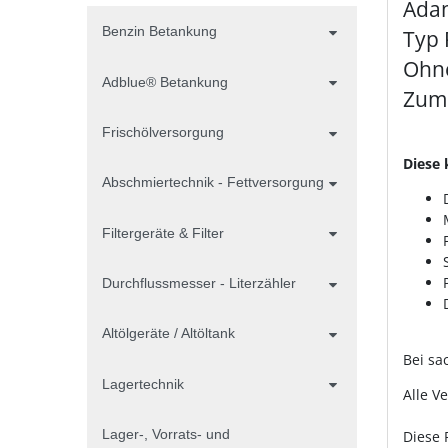
Ada
Benzin Betankung
Typ 
Ohne
Adblue® Betankung
Zum 
Frischölversorgung
Diese 
Abschmiertechnik - Fettversorgung
Filtergeräte & Filter
Durchflussmesser - Literzähler
Altölgeräte / Altöltank
Bei sa
Lagertechnik
Alle V
Lager-, Vorrats- und
Diese 