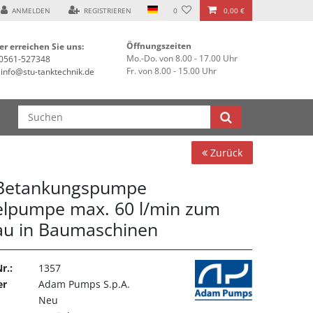
*
ANMELDEN
REGISTRIEREN
0
0,00 €
Öffnungszeiten
er erreichen Sie uns:
Mo.-Do. von 8.00 - 17.00 Uhr
0561-527348
Fr. von 8.00 - 15.00 Uhr
info@stu-tanktechnik.de
Zurück
Betankungspumpe
elpumpe max. 60 l/min zum
au in Baumaschinen
r.:
1357
er
Adam Pumps S.p.A.
Neu