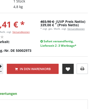
1 Stück
4,8 kg
,41 € *
403,90 €
(UVP Preis Netto)
*
339,00 €
(Preis Netto)
* zzgl. ges. MwSt. zzgl.
Versandkosten
 MwSt.
zzgl.
Versandkosten
Sofort versandfertig,
rkeit:
Lieferzeit 2 -3 Werktage*
g.-Nr. DE 50002973
IN DEN WARENKORB
wertungen