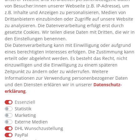
>
ADBLUE® BETANKUNG
von Besucher:innen unserer Webseite (z.B. IP-Adresse), um
z.B. Inhalte und Anzeigen zu personalisieren, Medien von
Drittanbietern einzubinden oder Zugriffe auf unsere Website
INFORMATIONEN
zu analysieren. Die Datenverarbeitung erfolgt erst durch
gesetzte Cookies. Wir teilen diese Daten mit Dritten, die wir in
den Einstellungen benennen.
>
FAQ
Die Datenverarbeitung kann mit Einwilligung oder aufgrund
eines berechtigten Interesses erfolgen. Die Zustimmung kann
>
VERTRAG WIDERRUFEN
erteilt oder abgelehnt werden. Es besteht das Recht, nicht
>
WIDERRUFSRECHT
einzuwilligen und die Einwilligung zu einem späteren
Zeitpunkt zu ändern oder zu widerrufen. Weitere
>
WIDERRUFSFORMULAR
Informationen zur Verwendung personenbezogener Daten
>
IMPRESSUM
und den Diensten erklären wir in unserer
Daten­schutz­
erklärung
.
>
DATENSCHUTZERKLÄRUNG
>
AGB
Essenziell
Statistik
>
KONTAKT
Marketing
Externe Medien
DHL Wunschzustellung
© Copyright 2026 by STU Tanktechnik
PayPal
Alle Rechte vorbehalten.