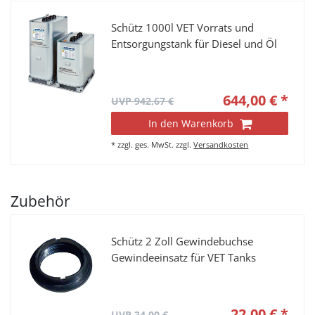
Schütz 1000l VET Vorrats und
Entsorgungstank für Diesel und Öl
644,00 € *
UVP 942,67 €
In den Warenkorb
*
zzgl. ges. MwSt.
zzgl.
Versandkosten
Zubehör
Schütz 2 Zoll Gewindebuchse
Gewindeeinsatz für VET Tanks
22,00 € *
UVP 34,00 €