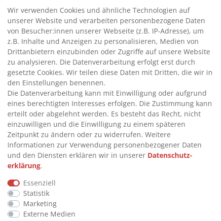
>
HANDPUMPEN FÜR BENZIN
Wir verwenden Cookies und ähnliche Technologien auf
unserer Website und verarbeiten personenbezogene Daten
>
HANDPUMPEN FÜR ÖLE
von Besucher:innen unserer Webseite (z.B. IP-Adresse), um
>
TANKANLAGEN
z.B. Inhalte und Anzeigen zu personalisieren, Medien von
>
ADBLUE® BETANKUNG
Drittanbietern einzubinden oder Zugriffe auf unsere Website
zu analysieren. Die Datenverarbeitung erfolgt erst durch
gesetzte Cookies. Wir teilen diese Daten mit Dritten, die wir in
INFORMATIONEN
den Einstellungen benennen.
Die Datenverarbeitung kann mit Einwilligung oder aufgrund
eines berechtigten Interesses erfolgen. Die Zustimmung kann
>
FAQ
erteilt oder abgelehnt werden. Es besteht das Recht, nicht
einzuwilligen und die Einwilligung zu einem späteren
>
VERTRAG WIDERRUFEN
Zeitpunkt zu ändern oder zu widerrufen. Weitere
>
WIDERRUFSRECHT
Informationen zur Verwendung personenbezogener Daten
und den Diensten erklären wir in unserer
Daten­schutz­
>
WIDERRUFSFORMULAR
erklärung
.
>
IMPRESSUM
Essenziell
>
DATENSCHUTZERKLÄRUNG
Statistik
>
AGB
Marketing
Externe Medien
>
KONTAKT